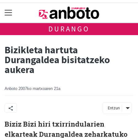
DURANGO
Bizikleta hartuta
Durangaldea bisitatzeko
aukera
Anboto
2007ko martxoaren 21a
Entzun
Biziz Bizi hiri txirrindularien
elkarteak Durangaldea zeharkatuko