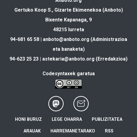
Anboto.org
Gertuko Koop S., Gizarte Ekimenekoa (Anboto)
Bixente Kapanaga, 9
48215 Iurreta
94-681 65 58 |
anboto@anboto.org
(Administrazioa
eta banaketa)
94-623 25 23 |
astekaria@anboto.org
(Erredakzioa)
Codesyntaxek garatua
HONI BURUZ
LEGE OHARRA
PUBLIZITATEA
ARAUAK
HARREMANETARAKO
RSS