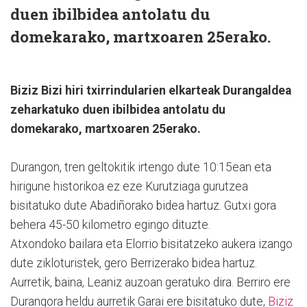
duen ibilbidea antolatu du
domekarako, martxoaren 25erako.
Biziz Bizi hiri txirrindularien elkarteak Durangaldea
zeharkatuko duen ibilbidea antolatu du
domekarako, martxoaren 25erako.
Durangon, tren geltokitik irtengo dute 10:15ean eta
hirigune historikoa ez eze Kurutziaga gurutzea
bisitatuko dute Abadiñorako bidea hartuz. Gutxi gora
behera 45-50 kilometro egingo dituzte.
Atxondoko bailara eta Elorrio bisitatzeko aukera izango
dute zikloturistek, gero Berrizerako bidea hartuz.
Aurretik, baina, Leaniz auzoan geratuko dira. Berriro ere
Durangora heldu aurretik Garai ere bisitatuko dute,
Biziz