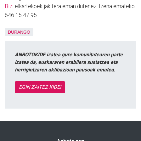
Bizi
elkartekoek jakitera eman dutenez. Izena emateko:
646 15 47 95.
DURANGO
ANBOTOKIDE izatea gure komunitatearen parte
izatea da, euskararen erabilera sustatzea eta
herrigintzaren aktibazioan pausoak ematea.
EGIN ZAITEZ KIDE!