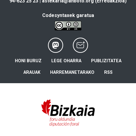
94-623 25 23 |
astekaria@anboto.org
(Erredakzioa)
Codesyntaxek garatua
HONI BURUZ
LEGE OHARRA
PUBLIZITATEA
ARAUAK
HARREMANETARAKO
RSS