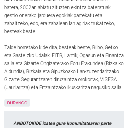
batera, 2002an abiatu zituzten ekintza bateratuak
gestio onerako jarduera egokiak partekatu eta
zabaltzeko, edo, era zabalean lan agiriak trukatzeko,
besteak beste.
Talde horretako kide dira, besteak beste, Bilbo, Getxo
eta Gasteizko Udalak, EITB, Lantik, Ogasun eta Finantza
saila eta Gizarte Ongizaterako Foru Erakundea (Bizkaiko
Aldundia), Bizkaia eta Gipuzkoako Lan-zuzendaritzako
Gizarte Segurantzaren diruzaintza orokorrak, VISESA
(Jaurlaritza) eta Ertzaintzako ikuskaritza nagusiko saila.
DURANGO
ANBOTOKIDE izatea gure komunitatearen parte