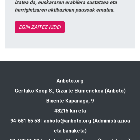
izatea da, euskararen erabilera sustatzea eta
herrigintzaren aktibazioan pausoak ematea.
EGIN ZAITEZ KIDE!
Anboto.org
Gertuko Koop S., Gizarte Ekimenekoa (Anboto)
Bixente Kapanaga, 9
48215 Iurreta
94-681 65 58 |
anboto@anboto.org
(Administrazioa
eta banaketa)