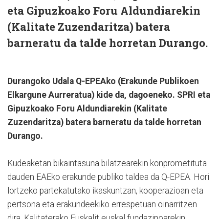
eta Gipuzkoako Foru Aldundiarekin
(Kalitate Zuzendaritza) batera
barneratu da talde horretan Durango.
Durangoko Udala Q-EPEAko (Erakunde Publikoen
Elkargune Aurreratua) kide da, dagoeneko. SPRI eta
Gipuzkoako Foru Aldundiarekin (Kalitate
Zuzendaritza) batera barneratu da talde horretan
Durango.
Kudeaketan bikaintasuna bilatzearekin konprometituta
dauden EAEko erakunde publiko taldea da Q-EPEA. Hori
lortzeko partekatutako ikaskuntzan, kooperazioan eta
pertsona eta erakundeekiko errespetuan oinarritzen
dira. Kalitaterako Euskalit euskal fundazinoarekin