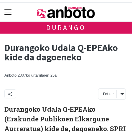
DURANGO
Durangoko Udala Q-EPEAko
kide da dagoeneko
Anboto
2007ko urtarrilaren 25a
Entzun
Durangoko Udala Q-EPEAko
(Erakunde Publikoen Elkargune
Aurreratua) kide da, dagoeneko. SPRI