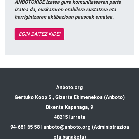
ANBOTOKIDE izatea gure komunitatearen parte
izatea da, euskararen erabilera sustatzea eta
herrigintzaren aktibazioan pausoak ematea.
EGIN ZAITEZ KIDE!
Anboto.org
Gertuko Koop S., Gizarte Ekimenekoa (Anboto)
Bixente Kapanaga, 9
48215 Iurreta
94-681 65 58 |
anboto@anboto.org
(Administrazioa
eta banaketa)