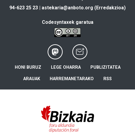
94-623 25 23 |
astekaria@anboto.org
(Erredakzioa)
Codesyntaxek garatua
HONI BURUZ
LEGE OHARRA
PUBLIZITATEA
ARAUAK
HARREMANETARAKO
RSS