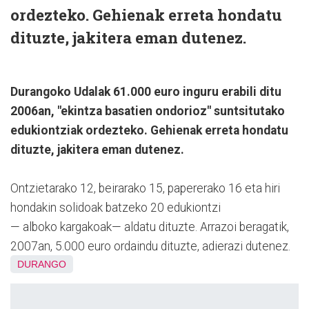
ordezteko. Gehienak erreta hondatu
dituzte, jakitera eman dutenez.
Durangoko Udalak 61.000 euro inguru erabili ditu
2006an, "ekintza basatien ondorioz" suntsitutako
edukiontziak ordezteko. Gehienak erreta hondatu
dituzte, jakitera eman dutenez.
Ontzietarako 12, beirarako 15, papererako 16 eta hiri
hondakin solidoak batzeko 20 edukiontzi
— alboko kargakoak— aldatu dituzte. Arrazoi beragatik,
2007an, 5.000 euro ordaindu dituzte, adierazi dutenez.
DURANGO