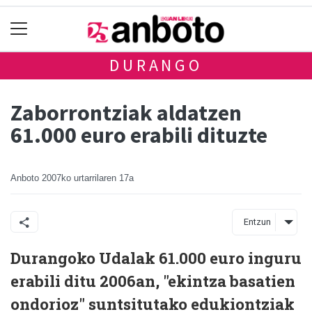
DURANGO
Zaborrontziak aldatzen
61.000 euro erabili dituzte
Anboto
2007ko urtarrilaren 17a
Entzun
Durangoko Udalak 61.000 euro inguru
erabili ditu 2006an, "ekintza basatien
ondorioz" suntsitutako edukiontziak