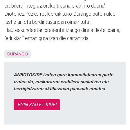
erabilera integraziorako tresna erabiliko duena".
Diotenez, "ezkerretik eraikitako Durango baten alde,
justizian eta berdintasunean oinarrituta".
Hauteskundeetan presente izango direla diote, baina,
“edukiari” eman gura izan die garrantzia.
DURANGO
ANBOTOKIDE izatea gure komunitatearen parte
izatea da, euskararen erabilera sustatzea eta
herrigintzaren aktibazioan pausoak ematea.
EGIN ZAITEZ KIDE!