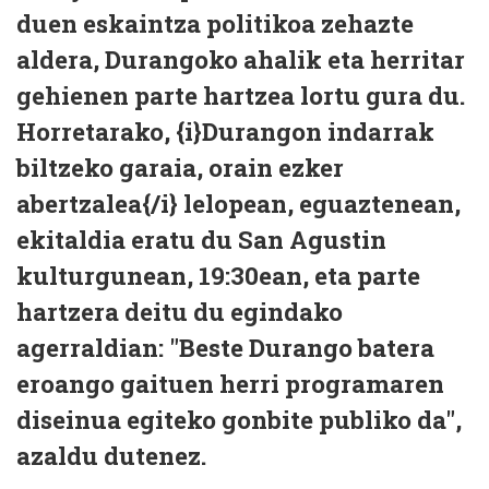
duen eskaintza politikoa zehazte
aldera, Durangoko ahalik eta herritar
gehienen parte hartzea lortu gura du.
Horretarako, {i}Durangon indarrak
biltzeko garaia, orain ezker
abertzalea{/i} lelopean, eguaztenean,
ekitaldia eratu du San Agustin
kulturgunean, 19:30ean, eta parte
hartzera deitu du egindako
agerraldian: "Beste Durango batera
eroango gaituen herri programaren
diseinua egiteko gonbite publiko da",
azaldu dutenez.