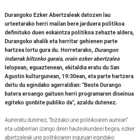
Durangoko Ezker Abertzaleak datozen lau
urteetarako herri mailan bere jarduera politikoa
definituko duen eskaintza politikoa zehazte aldera,
Durangoko ahalik eta herritar gehienen parte
hartzea lortu gura du. Horretarako,
Durangon
indarrak biltzeko garaia, orain ezker abertzalea
lelopean, eguaztenean, ekitaldia eratu du San
Agustin kulturgunean, 19:30ean, eta parte hartzera
deitu du egindako agerraldian: "Beste Durango
batera eroango gaituen herri programaren diseinua
egiteko gonbite publiko da", azaldu dutenez.
Aurreratu dutenez, "bizitako une politikoaren aurrean"
eta udaberrian izango diren hauteskundeei begira, ezker
abertzaleak une politikoaren inguruan egindako