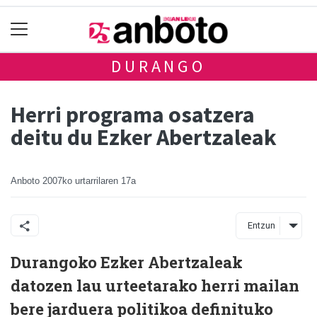
DURANGO
Herri programa osatzera
deitu du Ezker Abertzaleak
Anboto
2007ko urtarrilaren 17a
Entzun
Durangoko Ezker Abertzaleak
datozen lau urteetarako herri mailan
bere jarduera politikoa definituko