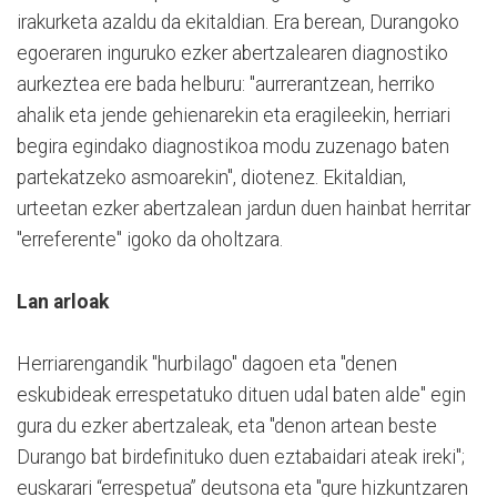
irakurketa azaldu da ekitaldian. Era berean, Durangoko
egoeraren inguruko ezker abertzalearen diagnostiko
aurkeztea ere bada helburu: "aurrerantzean, herriko
ahalik eta jende gehienarekin eta eragileekin, herriari
begira egindako diagnostikoa modu zuzenago baten
partekatzeko asmoarekin", diotenez. Ekitaldian,
urteetan ezker abertzalean jardun duen hainbat herritar
"erreferente" igoko da oholtzara.
Lan arloak
Herriarengandik "hurbilago" dagoen eta "denen
eskubideak errespetatuko dituen udal baten alde" egin
gura du ezker abertzaleak, eta "denon artean beste
Durango bat birdefinituko duen eztabaidari ateak ireki";
euskarari “errespetua” deutsona eta "gure hizkuntzaren