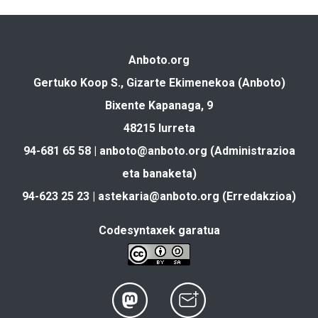
Anboto.org
Gertuko Koop S., Gizarte Ekimenekoa (Anboto)
Bixente Kapanaga, 9
48215 Iurreta
94-681 65 58 |
anboto@anboto.org
(Administrazioa
eta banaketa)
94-623 25 23 |
astekaria@anboto.org
(Erredakzioa)
Codesyntaxek garatua