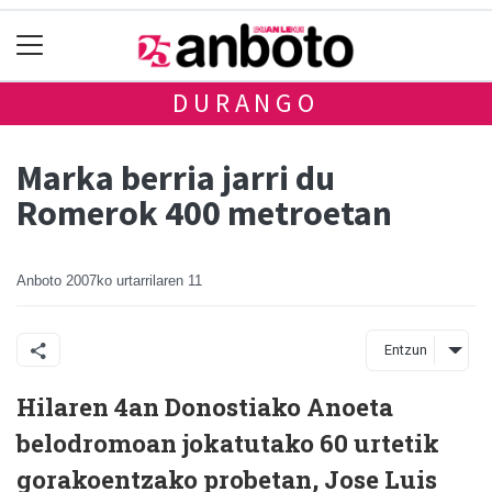
DURANGO
Marka berria jarri du
Romerok 400 metroetan
Anboto
2007ko urtarrilaren 11
Entzun
Hilaren 4an Donostiako Anoeta
belodromoan jokatutako 60 urtetik
gorakoentzako probetan, Jose Luis