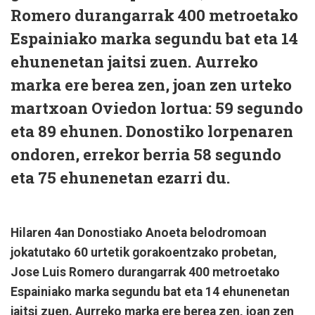
Romero durangarrak 400 metroetako
Espainiako marka segundu bat eta 14
ehunenetan jaitsi zuen. Aurreko
marka ere berea zen, joan zen urteko
martxoan Oviedon lortua: 59 segundo
eta 89 ehunen. Donostiko lorpenaren
ondoren, errekor berria 58 segundo
eta 75 ehunenetan ezarri du.
Hilaren 4an Donostiako Anoeta belodromoan
jokatutako 60 urtetik gorakoentzako probetan,
Jose Luis Romero durangarrak 400 metroetako
Espainiako marka segundu bat eta 14 ehunenetan
jaitsi zuen. Aurreko marka ere berea zen, joan zen