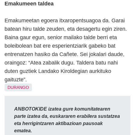
Emakumeen taldea
Emakumeetan egoera itxaropentsuagoa da. Garai
batean hiru talde zeuden, eta desagertu egin ziren.
Baina gaur egun, senior mailako talde berri eta
boleibolean bat ere esperientziarik gabeko bat
entrenatzen hasiko da Cañete. Sei jokalari daude,
oraingoz: “Atea zabalik dugu. Taldera batu nahi
duten guztiek Landako Kiroldegian aurkituko
gaituzte”.
DURANGO
ANBOTOKIDE izatea gure komunitatearen
parte izatea da, euskararen erabilera sustatzea
eta herrigintzaren aktibazioan pausoak
ematea.