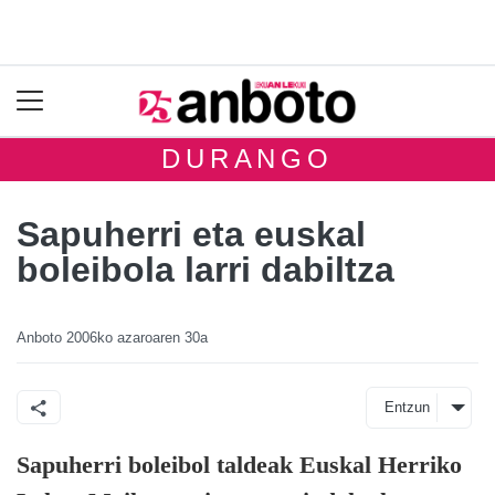
DURANGO
Sapuherri eta euskal
boleibola larri dabiltza
Anboto
2006ko azaroaren 30a
Entzun
Sapuherri boleibol taldeak Euskal Herriko