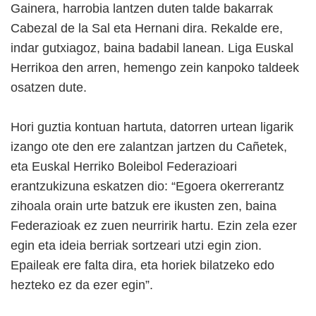
Gainera, harrobia lantzen duten talde bakarrak
Cabezal de la Sal eta Hernani dira. Rekalde ere,
indar gutxiagoz, baina badabil lanean. Liga Euskal
Herrikoa den arren, hemengo zein kanpoko taldeek
osatzen dute.
Hori guztia kontuan hartuta, datorren urtean ligarik
izango ote den ere zalantzan jartzen du Cañetek,
eta Euskal Herriko Boleibol Federazioari
erantzukizuna eskatzen dio: “Egoera okerrerantz
zihoala orain urte batzuk ere ikusten zen, baina
Federazioak ez zuen neurririk hartu. Ezin zela ezer
egin eta ideia berriak sortzeari utzi egin zion.
Epaileak ere falta dira, eta horiek bilatzeko edo
hezteko ez da ezer egin”.