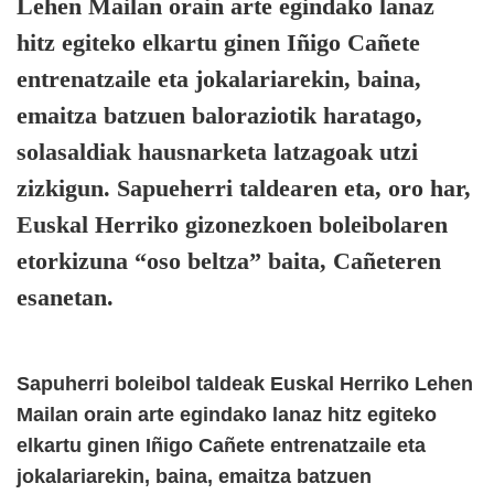
Lehen Mailan orain arte egindako lanaz
hitz egiteko elkartu ginen Iñigo Cañete
entrenatzaile eta jokalariarekin, baina,
emaitza batzuen baloraziotik haratago,
solasaldiak hausnarketa latzagoak utzi
zizkigun. Sapueherri taldearen eta, oro har,
Euskal Herriko gizonezkoen boleibolaren
etorkizuna “oso beltza” baita, Cañeteren
esanetan.
Sapuherri boleibol taldeak Euskal Herriko Lehen
Mailan orain arte egindako lanaz hitz egiteko
elkartu ginen Iñigo Cañete entrenatzaile eta
jokalariarekin, baina, emaitza batzuen