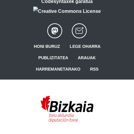
Codesyntaxek garatua
HONI BURUZ
LEGE OHARRA
PUBLIZITATEA
ARAUAK
HARREMANETARAKO
RSS