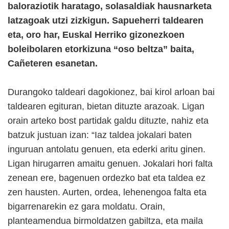
baloraziotik haratago, solasaldiak hausnarketa
latzagoak utzi zizkigun. Sapueherri taldearen
eta, oro har, Euskal Herriko gizonezkoen
boleibolaren etorkizuna “oso beltza” baita,
Cañeteren esanetan.
Durangoko taldeari dagokionez, bai kirol arloan bai
taldearen egituran, bietan dituzte arazoak. Ligan
orain arteko bost partidak galdu dituzte, nahiz eta
batzuk justuan izan: “Iaz taldea jokalari baten
inguruan antolatu genuen, eta ederki aritu ginen.
Ligan hirugarren amaitu genuen. Jokalari hori falta
zenean ere, bagenuen ordezko bat eta taldea ez
zen hausten. Aurten, ordea, lehenengoa falta eta
bigarrenarekin ez gara moldatu. Orain,
planteamendua birmoldatzen gabiltza, eta maila