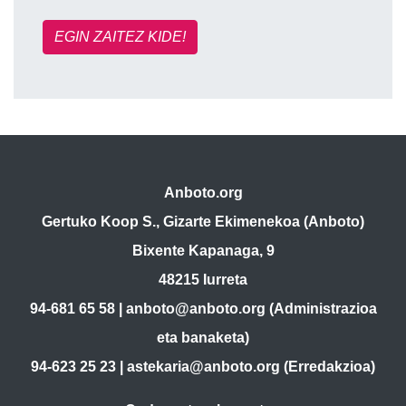
EGIN ZAITEZ KIDE!
Anboto.org
Gertuko Koop S., Gizarte Ekimenekoa (Anboto)
Bixente Kapanaga, 9
48215 Iurreta
94-681 65 58 |
anboto@anboto.org
(Administrazioa
eta banaketa)
94-623 25 23 |
astekaria@anboto.org
(Erredakzioa)