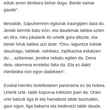
eduki arren denbora behar dugu. Berde samar
gaude”.
Bestalde, Sapuherriren egiturak iraungipen data du.
Jende berririk batu ezin, eta daudenak taldea uzten
ari dira. Hiru jokalarik 40 urtetik gora dituzte, eta
beste hiruk taldea utzi dute: “Diru--laguntza txikiak
dauzkagu, taldeak, nahitaez, inplikazioa eskatzen
du… azkenean, jendea nekatu egiten da. Dena
dela, okerrena errelebo falta da. Eta ez dakit
irtenbidea non egon daitekeen”.
Euskal Herriko boleibolaren panorama ez da hobea.
Urterik urte, talde kopurua txikitzen joan da. Orain
urte batzuk liga bi eta hamabost talde bazeuden,
gaur egun, liga bakarra eta bederatzi talde daude.