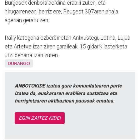
Burgosek denbora berdina erabili zuten, eta
hirugarrenean, berriz ere, Peugeot 307aren ahala
agerian geratu zen.
Rally kategoria ezberdinetan Antxustegi, Lotina, Lujua
eta Artetxe izan ziren garaileak. 15 gidarik lasterketa
utzi beharra izan zuten.
DURANGO
ANBOTOKIDE izatea gure komunitatearen parte
izatea da, euskararen erabilera sustatzea eta
herrigintzaren aktibazioan pausoak ematea.
EGIN ZAITEZ KIDE!