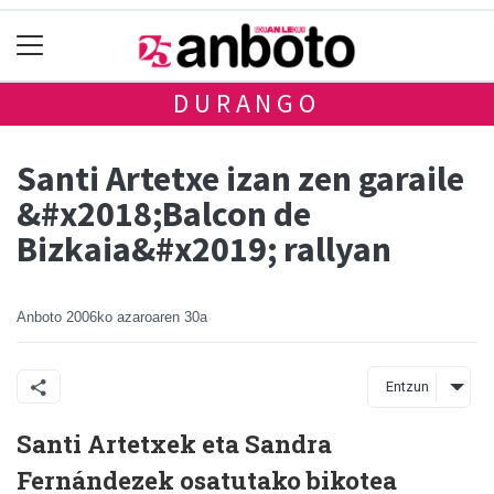
DURANGO
Santi Artetxe izan zen garaile
&#x2018;Balcon de
Bizkaia&#x2019; rallyan
Anboto
2006ko azaroaren 30a
Entzun
Santi Artetxek eta Sandra
Fernándezek osatutako bikotea