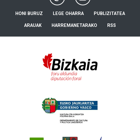
HONI BURUZ
LEGE OHARRA
PUBLIZITATEA
ARAUAK
HARREMANETARAKO
RSS