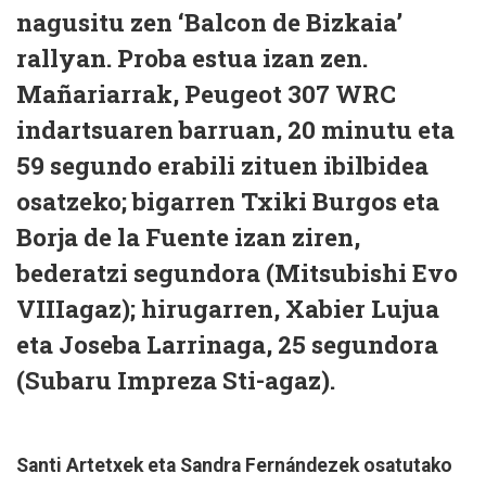
nagusitu zen ‘Balcon de Bizkaia’
rallyan. Proba estua izan zen.
Mañariarrak, Peugeot 307 WRC
indartsuaren barruan, 20 minutu eta
59 segundo erabili zituen ibilbidea
osatzeko; bigarren Txiki Burgos eta
Borja de la Fuente izan ziren,
bederatzi segundora (Mitsubishi Evo
VIIIagaz); hirugarren, Xabier Lujua
eta Joseba Larrinaga, 25 segundora
(Subaru Impreza Sti-agaz).
Santi Artetxek eta Sandra Fernándezek osatutako