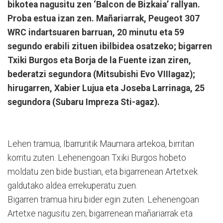
bikotea nagusitu zen ‘Balcon de Bizkaia’ rallyan.
Proba estua izan zen. Mañariarrak, Peugeot 307
WRC indartsuaren barruan, 20 minutu eta 59
segundo erabili zituen ibilbidea osatzeko; bigarren
Txiki Burgos eta Borja de la Fuente izan ziren,
bederatzi segundora (Mitsubishi Evo VIIIagaz);
hirugarren, Xabier Lujua eta Joseba Larrinaga, 25
segundora (Subaru Impreza Sti-agaz).
Lehen tramua, Ibarruritik Maumara artekoa, birritan
korritu zuten. Lehenengoan Txiki Burgos hobeto
moldatu zen bide bustian, eta bigarrenean Artetxek
galdutako aldea errekuperatu zuen.
Bigarren tramua hiru bider egin zuten. Lehenengoan
Artetxe nagusitu zen; bigarrenean mañariarrak eta