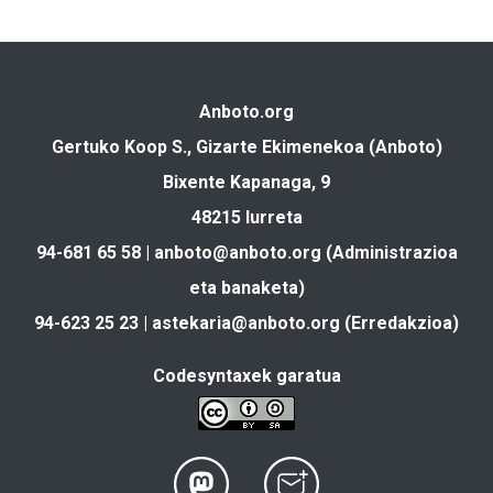
Anboto.org
Gertuko Koop S., Gizarte Ekimenekoa (Anboto)
Bixente Kapanaga, 9
48215 Iurreta
94-681 65 58 |
anboto@anboto.org
(Administrazioa
eta banaketa)
94-623 25 23 |
astekaria@anboto.org
(Erredakzioa)
Codesyntaxek garatua