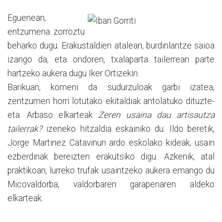
Eguenean,
entzumena zorroztu
beharko dugu. Erakustaldien atalean, burdinlantze saioa
izango da, eta ondoren, txalaparta tailerrean parte
hartzeko aukera dugu Iker Ortizekin.
Barikuan, komeni da sudurzuloak garbi izatea,
zentzumen horri lotutako ekitaldiak antolatuko dituzte-
eta. Arbaso elkarteak
Zeren usaina dau artisautza
tailerrak?
izeneko hitzaldia eskainiko du. Ildo beretik,
Jorge Martinez Catavinun ardo eskolako kideak, usain
ezberdinak bereizten erakutsiko digu. Azkenik, atal
praktikoan, lurreko trufak usaintzeko aukera emango du
Micovaldorba, valdorbaren garapenaren aldeko
elkarteak.