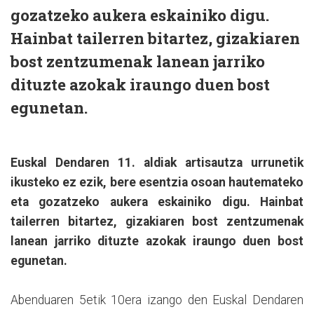
gozatzeko aukera eskainiko digu.
Hainbat tailerren bitartez, gizakiaren
bost zentzumenak lanean jarriko
dituzte azokak iraungo duen bost
egunetan.
Euskal Dendaren 11. aldiak artisautza urrunetik
ikusteko ez ezik, bere esentzia osoan hautemateko
eta gozatzeko aukera eskainiko digu. Hainbat
tailerren bitartez, gizakiaren bost zentzumenak
lanean jarriko dituzte azokak iraungo duen bost
egunetan.
Abenduaren 5etik 10era izango den Euskal Dendaren