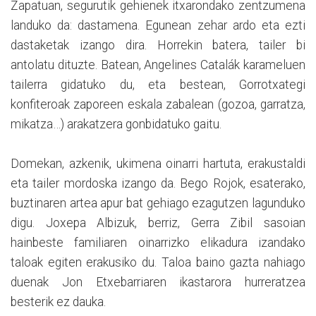
Zapatuan, segurutik gehienek itxarondako zentzumena
landuko da: dastamena. Egunean zehar ardo eta ezti
dastaketak izango dira. Horrekin batera, tailer bi
antolatu dituzte. Batean, Angelines Catalák karameluen
tailerra gidatuko du, eta bestean, Gorrotxategi
konfiteroak zaporeen eskala zabalean (gozoa, garratza,
mikatza…) arakatzera gonbidatuko gaitu.
Domekan, azkenik, ukimena oinarri hartuta, erakustaldi
eta tailer mordoska izango da. Bego Rojok, esaterako,
buztinaren artea apur bat gehiago ezagutzen lagunduko
digu. Joxepa Albizuk, berriz, Gerra Zibil sasoian
hainbeste familiaren oinarrizko elikadura izandako
taloak egiten erakusiko du. Taloa baino gazta nahiago
duenak Jon Etxebarriaren ikastarora hurreratzea
besterik ez dauka.