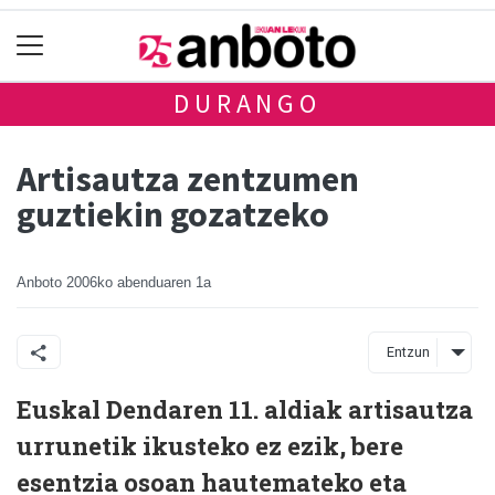
DURANGO
Artisautza zentzumen
guztiekin gozatzeko
Anboto
2006ko abenduaren 1a
Entzun
Euskal Dendaren 11. aldiak artisautza
urrunetik ikusteko ez ezik, bere
esentzia osoan hautemateko eta