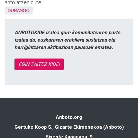
antolatzen dute.
DURANGO
ANBOTOKIDE izatea gure komunitatearen parte
izatea da, euskararen erabilera sustatzea eta
herrigintzaren aktibazioan pausoak ematea.
EGIN ZAITEZ KIDE!
Anboto.org
Gertuko Koop S., Gizarte Ekimenekoa (Anboto)
Bixente Kapanaga, 9