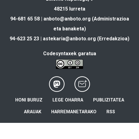
48215 Iurreta
94-681 65 58 |
anboto@anboto.org
(Administrazioa
eta banaketa)
94-623 25 23 |
astekaria@anboto.org
(Erredakzioa)
Codesyntaxek garatua
HONI BURUZ
LEGE OHARRA
PUBLIZITATEA
ARAUAK
HARREMANETARAKO
RSS