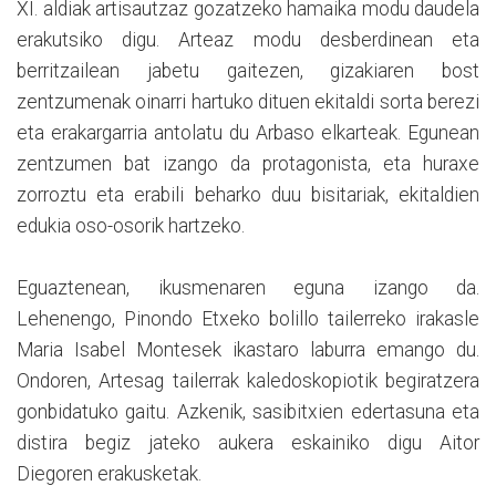
XI. aldiak artisautzaz gozatzeko hamaika modu daudela
erakutsiko digu. Arteaz modu desberdinean eta
berritzailean jabetu gaitezen, gizakiaren bost
zentzumenak oinarri hartuko dituen ekitaldi sorta berezi
eta erakargarria antolatu du Arbaso elkarteak. Egunean
zentzumen bat izango da protagonista, eta huraxe
zorroztu eta erabili beharko duu bisitariak, ekitaldien
edukia oso-osorik hartzeko.
Eguaztenean, ikusmenaren eguna izango da.
Lehenengo, Pinondo Etxeko bolillo tailerreko irakasle
Maria Isabel Montesek ikastaro laburra emango du.
Ondoren, Artesag tailerrak kaledoskopiotik begiratzera
gonbidatuko gaitu. Azkenik, sasibitxien edertasuna eta
distira begiz jateko aukera eskainiko digu Aitor
Diegoren erakusketak.