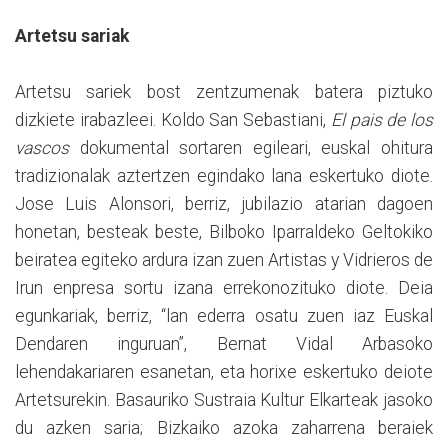
Artetsu sariak
Artetsu sariek bost zentzumenak batera piztuko
dizkiete irabazleei. Koldo San Sebastiani,
El pais de los
vascos
dokumental sortaren egileari, euskal ohitura
tradizionalak aztertzen egindako lana eskertuko diote.
Jose Luis Alonsori, berriz, jubilazio atarian dagoen
honetan, besteak beste, Bilboko Iparraldeko Geltokiko
beiratea egiteko ardura izan zuen Artistas y Vidrieros de
Irun enpresa sortu izana errekonozituko diote. Deia
egunkariak, berriz, “lan ederra osatu zuen iaz Euskal
Dendaren inguruan”, Bernat Vidal Arbasoko
lehendakariaren esanetan, eta horixe eskertuko deiote
Artetsurekin. Basauriko Sustraia Kultur Elkarteak jasoko
du azken saria; Bizkaiko azoka zaharrena beraiek