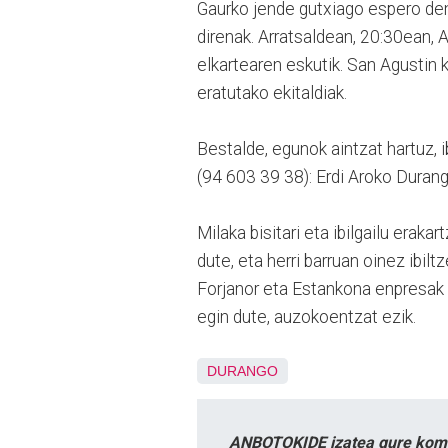
Gaurko jende gutxiago espero den 
direnak. Arratsaldean, 20:30ean, 
elkartearen eskutik. San Agustin 
eratutako ekitaldiak.
Bestalde, egunok aintzat hartuz, i
(94 603 39 38): Erdi Aroko Durang
Milaka bisitari eta ibilgailu erak
dute, eta herri barruan oinez ibil
Forjanor eta Estankona enpresak 
egin dute, auzokoentzat ezik.
DURANGO
ANBOTOKIDE izatea gure komun