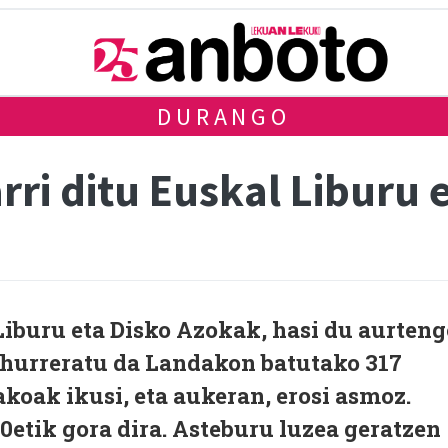
DURANGO
arri ditu Euskal Liburu
Liburu eta Disko Azokak, hasi du aurteng
i hurreratu da Landakon batutako 317
koak ikusi, eta aukeran, erosi asmoz.
0etik gora dira. Asteburu luzea geratzen