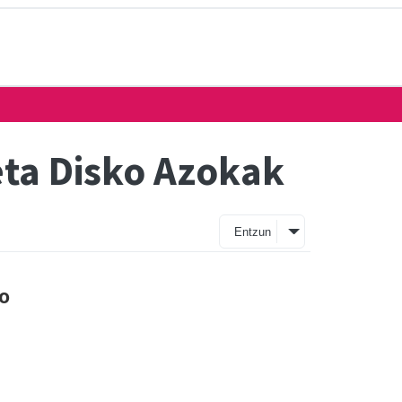
 eta Disko Azokak
Entzun
o