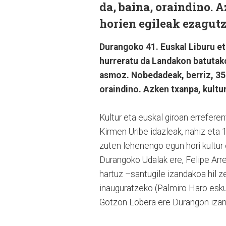
da, baina, oraindino. 
horien egileak ezagutz
Durangoko 41. Euskal Liburu eta
hurreratu da Landakon batutako
asmoz. Nobedadeak, berriz, 350
oraindino. Azken txanpa, kultu
Kultur eta euskal giroan erreferen
Kirmen Uribe idazleak, nahiz eta 
zuten lehenengo egun hori kultur 
Durangoko Udalak ere, Felipe Arr
hartuz –santugile izandakoa hil 
inauguratzeko (Palmiro Haro esku
Gotzon Lobera ere Durangon izan 