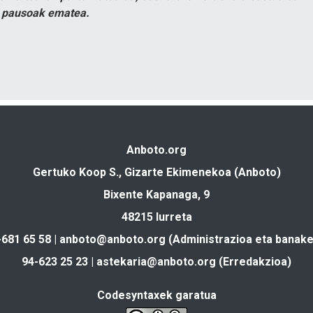
n pausoak ematea.
Anboto.org
Gertuko Koop S., Gizarte Ekimenekoa (Anboto)
Bixente Kapanaga, 9
48215 Iurreta
-681 65 58 |
anboto@anboto.org
(Administrazioa eta banake
94-623 25 23 |
astekaria@anboto.org
(Erredakzioa)
Codesyntaxek garatua