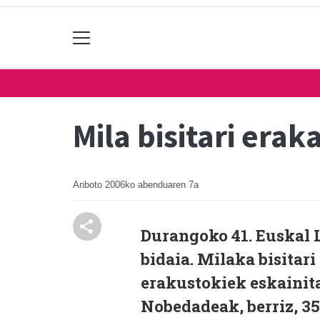
Mila bisitari erak
Anboto
2006ko abenduaren 7a
Durangoko 41. Euskal 
bidaia. Milaka bisitar
erakustokiek eskainita
Nobedadeak, berriz, 35