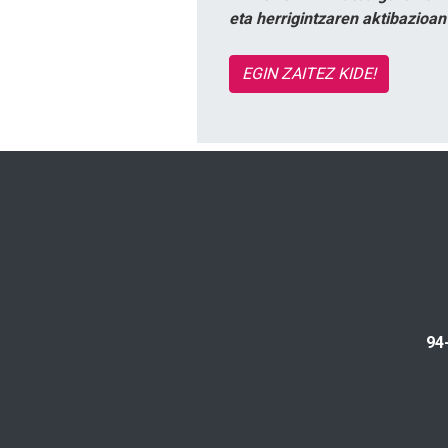
eta herrigintzaren aktibazioa
EGIN ZAITEZ KIDE!
94