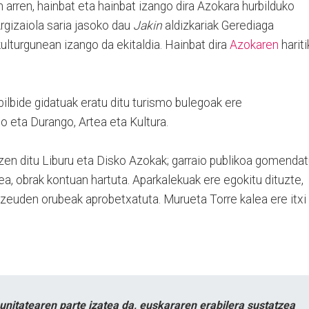
arren, hainbat eta hainbat izango dira Azokara hurbilduko
Argizaiola saria jasoko dau
Jakin
aldizkariak Gerediaga
kulturgunean izango da ekitaldia. Hainbat dira
Azokaren
hariti
bilbide gidatuak eratu ditu turismo bulegoak ere
o eta Durango, Artea eta Kultura.
artzen ditu Liburu eta Disko Azokak; garraio publikoa gomenda
tzea, obrak kontuan hartuta. Aparkalekuak ere egokitu dituzte,
zeuden orubeak aprobetxatuta. Murueta Torre kalea ere itxi
itatearen parte izatea da, euskararen erabilera sustatzea