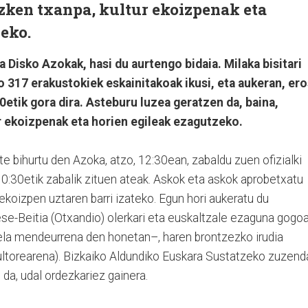
Azken txanpa, kultur ekoizpenak eta
eko.
 Disko Azokak, hasi du aurtengo bidaia. Milaka bisitari
 317 erakustokiek eskainitakoak ikusi, eta aukeran, ero
etik gora dira. Asteburu luzea geratzen da, baina,
r ekoizpenak eta horien egileak ezagutzeko.
te bihurtu den Azoka, atzo, 12:30ean, zabaldu zuen ofizialki
10:30etik zabalik zituen ateak. Askok eta askok aprobetxatu
ekoizpen uztaren barri izateko. Egun hori aukeratu du
ese-Beitia (Otxandio) olerkari eta euskaltzale ezaguna gogo
zela mendeurrena den honetan–, haren brontzezko irudia
ltorearena). Bizkaiko Aldundiko Euskara Sustatzeko zuzenda
da, udal ordezkariez gainera.