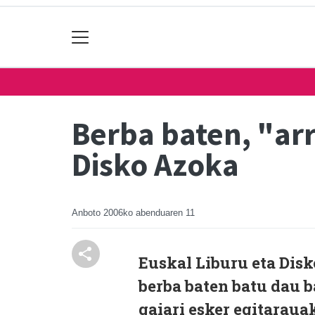
Berba baten, "arr
Disko Azoka
Anboto
2006ko abenduaren 11
Euskal Liburu eta Dis
berba baten batu dau b
gaiari esker egitaraua