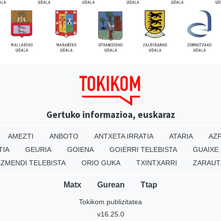
Gertuko informazioa, euskaraz
AMEZTI
ANBOTO
ANTXETA IRRATIA
ATARIA
AZP
TIA
GEURIA
GOIENA
GOIERRI TELEBISTA
GUAIXE
IZMENDI TELEBISTA
ORIO GUKA
TXINTXARRI
ZARAUT
Matx
Gurean
Ttap
Tokikom publizitatea
v16.25.0