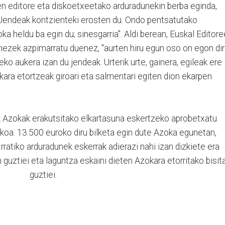
en editore eta diskoetxeetako arduradunekin berba eginda,
 "Jendeak kontzienteki erosten du. Ondo pentsatutako
ka heldu ba egin du; sinesgarria". Aldi berean, Euskal Editor
ezek azpimarratu duenez, "aurten hiru egun oso on egon di
ko aukera izan du jendeak. Urterik urte, gainera, egileak ere
ara etortzeak giroari eta salmentari egiten dion ekarpen
k
Azokak erakutsitako elkartasuna eskertzeko aprobetxatu
ekoa. 13.500 euroko diru bilketa egin dute Azoka egunetan,
rratiko arduradunek eskerrak adierazi nahi izan dizkiete era
 guztiei eta laguntza eskaini dieten Azokara etorritako bisita
guztiei.