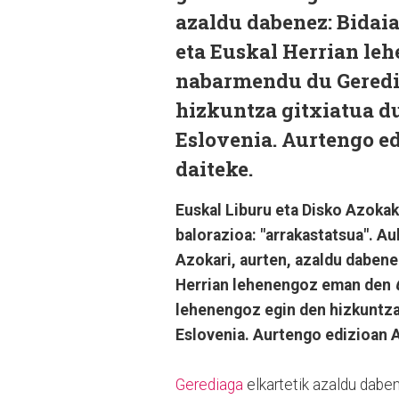
azaldu dabenez: Bidaia
eta Euskal Herrian l
nabarmendu du Geredia
hizkuntza gitxiatua du
Eslovenia. Aurtengo e
daiteke.
Euskal Liburu eta Disko Azoka
balorazioa: "arrakastatsua". A
Azokari, aurten, azaldu dabenez
Herrian lehenengoz eman den
lehenengoz egin den hizkuntza 
Eslovenia. Aurtengo edizioan 
Gerediaga
elkartetik azaldu daben