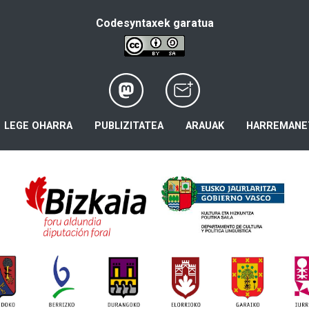
Codesyntaxek garatua
LEGE OHARRA
PUBLIZITATEA
ARAUAK
HARREMANE