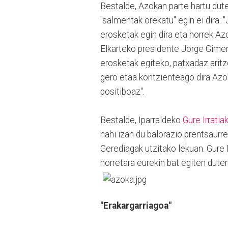
Bestalde, Azokan parte hartu dut
"salmentak orekatu" egin ei dira:
erosketak egin dira eta horrek Azo
Elkarteko presidente Jorge Gimen
erosketak egiteko, patxadaz aritze
gero etaa kontzienteago dira Azok
positiboaz".
Bestalde, Iparraldeko
Gure Irratia
nahi izan du balorazio prentsaurr
Gerediagak utzitako lekuan. Gure I
horretara eurekin bat egiten duten
"Erakargarriagoa"