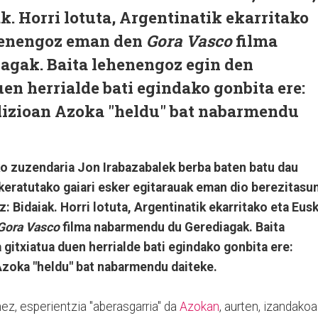
k. Horri lotuta, Argentinatik ekarritako
ehenengoz eman den
Gora Vasco
filma
gak. Baita lehenengoz egin den
en herrialde bati egindako gonbita ere:
dizioan Azoka "heldu" bat nabarmendu
ko zuzendaria Jon Irabazabalek berba baten batu dau
ukeratutako gaiari esker egitarauak eman dio berezitasu
: Bidaiak. Horri lotuta, Argentinatik ekarritako eta Eusk
Gora Vasco
filma nabarmendu du Gerediagak. Baita
gitxiatua duen herrialde bati egindako gonbita ere:
Azoka "heldu" bat nabarmendu daiteke.
ez, esperientzia "aberasgarria" da
Azokan
, aurten, izandakoa