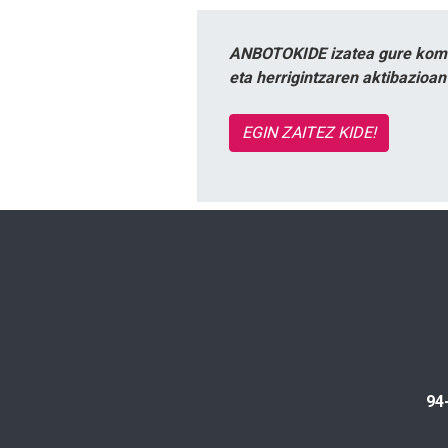
ANBOTOKIDE izatea gure komun
eta herrigintzaren aktibazioa
EGIN ZAITEZ KIDE!
94