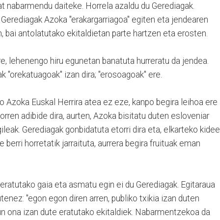
t nabarmendu daiteke. Horrela azaldu du Gerediagak.
n, Gerediagak Azoka "erakargarriagoa" egiten eta jendearen
n, bai antolatutako ekitaldietan parte hartzen eta erosten.
e, lehenengo hiru egunetan banatuta hurreratu da jendea.
k "orekatuagoak" izan dira; "erosoagoak" ere.
o Azoka Euskal Herrira atea ez eze, kanpo begira leihoa ere
ren adibide dira, aurten, Azoka bisitatu duten esloveniar
leak. Gerediagak gonbidatuta etorri dira eta, elkarteko kide
berri horretatik jarraituta, aurrera begira fruituak eman
keratutako gaia eta asmatu egin ei du Gerediagak. Egitaraua
utenez: "egon egon diren arren, publiko txikia izan duten
zun ona izan dute eratutako ekitaldiek. Nabarmentzekoa da