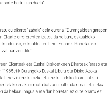
 parte hartu izan duela".
atu du elkarte "zabala" dela eurena: "Durangaldean garapen
en Elkarte erreferentea izatea da helburu, eskualdeko
lkunderako, eskualdearen berri emanez. Horretarako
tzat hartzen ditu".
reen Elkarteak eta Euskal Diskoetxeen Elkarteak "eraso eta
e, "1965etik Durangoko Euskal Liburu eta Disko Azoka
ta bereiziki euskarazko eta euskal arloko liburugintzari,
n, bestelako euskarri mota batzueri bultzada eman eta lekua
 da helburu nagusia eta "lan horretan ez dute onartu ez