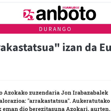
DURANGO
akastatsua" izan da Eu
ko Azokako zuzendaria Jon Irabazabalek
alorazioa: "arrakastatsua". Aukeratutako
k eman dio berezitasuna Azokari, aurten,