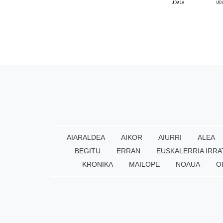
AIARALDEA
AIKOR
AIURRI
ALEA
BEGITU
ERRAN
EUSKALERRIA IRRA
KRONIKA
MAILOPE
NOAUA
O