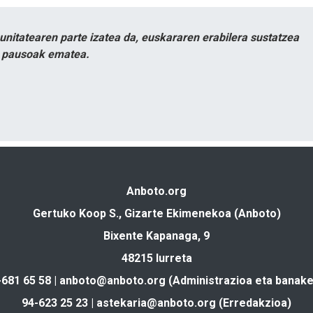
itatearen parte izatea da, euskararen erabilera sustatzea
n pausoak ematea.
Anboto.org
Gertuko Koop S., Gizarte Ekimenekoa (Anboto)
Bixente Kapanaga, 9
48215 Iurreta
-681 65 58 |
anboto@anboto.org
(Administrazioa eta banake
94-623 25 23 |
astekaria@anboto.org
(Erredakzioa)