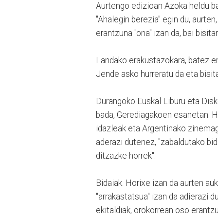
Aurtengo edizioan Azoka heldu ba
"Ahalegin berezia" egin du, aurte
erantzuna "ona" izan da, bai bisita
Landako erakustazokara, batez er
Jende asko hurreratu da eta bisita
Durangoko Euskal Liburu eta Disk
bada, Gerediagakoen esanetan. Hor
idazleak eta Argentinako zinemagi
aderazi dutenez, "zabaldutako bide 
ditzazke horrek".
Bidaiak. Horixe izan da aurten au
"arrakastatsua" izan da adierazi d
ekitaldiak, orokorrean oso erant