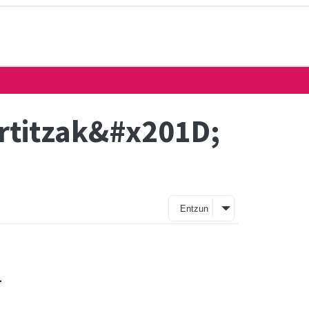
rtitzak&#x201D;
Entzun
-