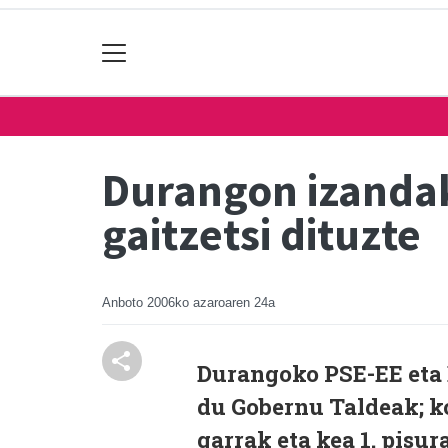
Durangon izanda
gaitzetsi dituzte
Anboto
2006ko azaroaren 24a
Durangoko PSE-EE eta 
du Gobernu Taldeak; ko
garrak eta kea 1. pisur