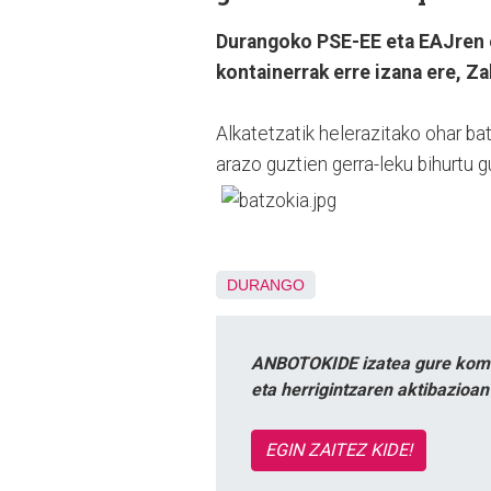
Durangoko PSE-EE eta EAJren e
kontainerrak erre izana ere, Za
Alkatetzatik helerazitako ohar b
arazo guztien gerra-leku bihurtu g
DURANGO
ANBOTOKIDE izatea gure komun
eta herrigintzaren aktibazioa
EGIN ZAITEZ KIDE!