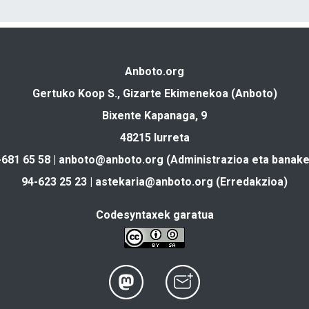
Anboto.org
Gertuko Koop S., Gizarte Ekimenekoa (Anboto)
Bixente Kapanaga, 9
48215 Iurreta
-681 65 58 |
anboto@anboto.org
(Administrazioa eta banake
94-623 25 23 |
astekaria@anboto.org
(Erredakzioa)
Codesyntaxek garatua