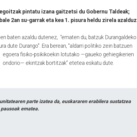
goitzak pintatu izana gaitzetsi du Gobernu Taldeak;
bale 2an su-garrak eta kea 1. pisura heldu zirela azalduz
aten baten azaldu dutenez, “ematen du, batzuk Durangaldeko
ura dute Durango". Era berean, "
aldarri politiko zein batzuen
egoera fisiko-psikikoekin lotutako —gaueko gehiegikerien
ondorio— ekintzak bortitzak” etetea eskatu dute.
itatearen parte izatea da, euskararen erabilera sustatzea
n pausoak ematea.