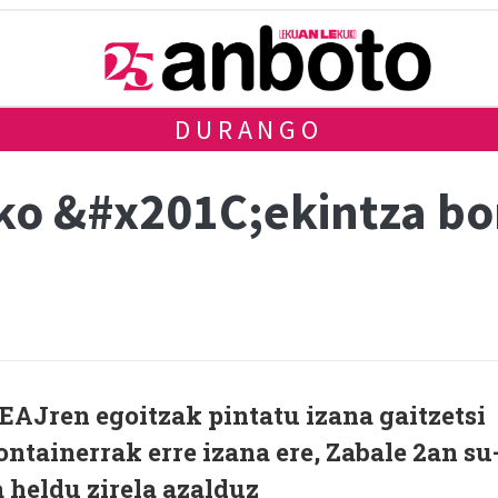
DURANGO
ko &#x201C;ekintza bo
EAJren egoitzak pintatu izana gaitzetsi
ntainerrak erre izana ere, Zabale 2an su
a heldu zirela azalduz