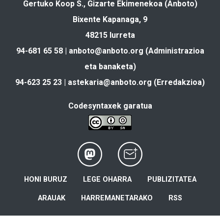
Gertuko Koop S., Gizarte Ekimenekoa (Anboto)
Bixente Kapanaga, 9
48215 Iurreta
94-681 65 58 |
anboto@anboto.org
(Administrazioa
eta banaketa)
94-623 25 23 |
astekaria@anboto.org
(Erredakzioa)
Codesyntaxek garatua
HONI BURUZ
LEGE OHARRA
PUBLIZITATEA
ARAUAK
HARREMANETARAKO
RSS