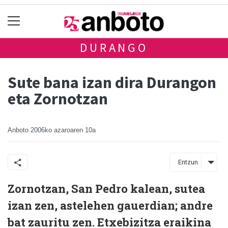
DURANGO
Sute bana izan dira Durangon
eta Zornotzan
Anboto
2006ko azaroaren 10a
Entzun
Zornotzan, San Pedro kalean, sutea
izan zen, astelehen gauerdian; andre
bat zauritu zen. Etxebizitza eraikina