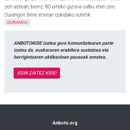
zen astean, berriz, 80 urteko gizona salbu irten zen,
Durangon, bere etxean izandako sutetik.
DURANGO
ANBOTOKIDE izatea gure komunitatearen parte
izatea da, euskararen erabilera sustatzea eta
herrigintzaren aktibazioan pausoak ematea.
EGIN ZAITEZ KIDE!
Anboto.org