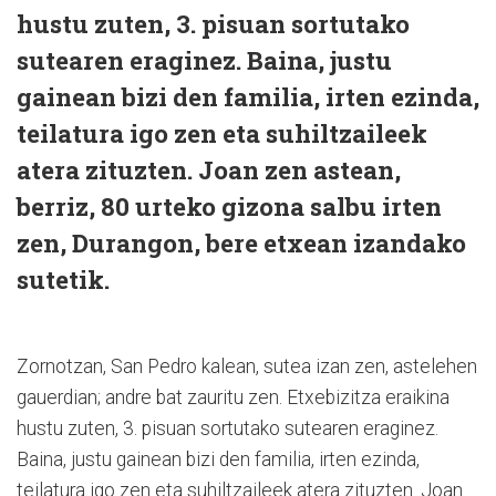
hustu zuten, 3. pisuan sortutako
sutearen eraginez. Baina, justu
gainean bizi den familia, irten ezinda,
teilatura igo zen eta suhiltzaileek
atera zituzten. Joan zen astean,
berriz, 80 urteko gizona salbu irten
zen, Durangon, bere etxean izandako
sutetik.
Zornotzan, San Pedro kalean, sutea izan zen, astelehen
gauerdian; andre bat zauritu zen. Etxebizitza eraikina
hustu zuten, 3. pisuan sortutako sutearen eraginez.
Baina, justu gainean bizi den familia, irten ezinda,
teilatura igo zen eta suhiltzaileek atera zituzten. Joan