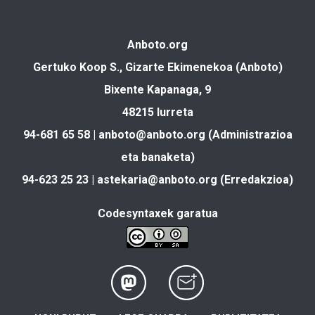
Anboto.org
Gertuko Koop S., Gizarte Ekimenekoa (Anboto)
Bixente Kapanaga, 9
48215 Iurreta
94-681 65 58 |
anboto@anboto.org
(Administrazioa
eta banaketa)
94-623 25 23 |
astekaria@anboto.org
(Erredakzioa)
Codesyntaxek garatua