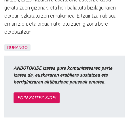
geratu zuen gizonak, eta hori baliatuta bizilagunaren
etxean ezkutatu zen emakumea. Ertzaintzari abisua
eman zion, eta orduan atxilotu zuen gizona bere
etxebizitzan.
DURANGO
ANBOTOKIDE izatea gure komunitatearen parte
izatea da, euskararen erabilera sustatzea eta
herrigintzaren aktibazioan pausoak ematea.
EGIN ZAITEZ KIDE!