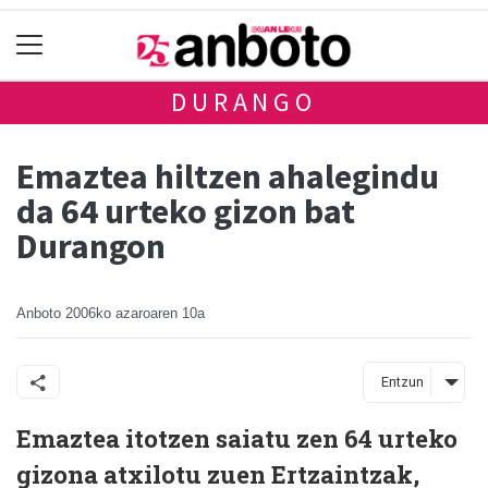
DURANGO
Emaztea hiltzen ahalegindu
da 64 urteko gizon bat
Durangon
Anboto
2006ko azaroaren 10a
Entzun
Emaztea itotzen saiatu zen 64 urteko
gizona atxilotu zuen Ertzaintzak,