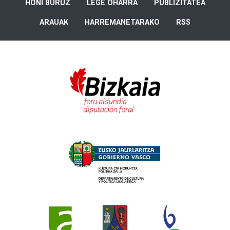
HONI BURUZ
LEGE OHARRA
PUBLIZITATEA
ARAUAK
HARREMANETARAKO
RSS