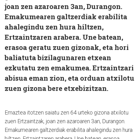
joan zen azaroaren 3an, Durangon.
Emakumearen galtzerdiak erabilita
ahalegindu zen hura hiltzen,
Ertzaintzaren arabera. Une batean,
erasoa geratu zuen gizonak, eta hori
baliatuta bizilagunaren etxean
ezkutatu zen emakumea. Ertzaintzari
abisua eman zion, eta orduan atxilotu
zuen gizona bere etxebizitzan.
Emaztea itotzen saiatu zen 64 urteko gizona atxilotu
zuen Ertzaintzak, joan zen azaroaren 3an, Durangon.
Emakumearen galtzerdiak erabilita ahalegindu zen hura
hiltzen, Ertzaintzaren arabera. Une batean, erasoa