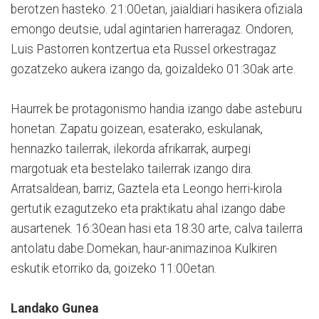
berotzen hasteko. 21:00etan, jaialdiari hasikera ofiziala
emongo deutsie, udal agintarien harreragaz. Ondoren,
Luis Pastorren kontzertua eta Russel orkestragaz
gozatzeko aukera izango da, goizaldeko 01:30ak arte.
Haurrek be protagonismo handia izango dabe asteburu
honetan. Zapatu goizean, esaterako, eskulanak,
hennazko tailerrak, ilekorda afrikarrak, aurpegi
margotuak eta bestelako tailerrak izango dira.
Arratsaldean, barriz, Gaztela eta Leongo herri-kirola
gertutik ezagutzeko eta praktikatu ahal izango dabe
ausartenek. 16:30ean hasi eta 18:30 arte, calva tailerra
antolatu dabe.Domekan, haur-animazinoa Kulkiren
eskutik etorriko da, goizeko 11:00etan.
Landako Gunea