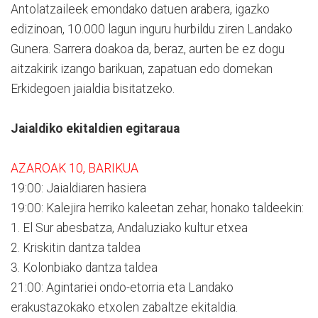
Antolatzaileek emondako datuen arabera, igazko
edizinoan, 10.000 lagun inguru hurbildu ziren Landako
Gunera. Sarrera doakoa da, beraz, aurten be ez dogu
aitzakirik izango barikuan, zapatuan edo domekan
Erkidegoen jaialdia bisitatzeko.
Jaialdiko ekitaldien egitaraua
AZAROAK 10, BARIKUA
19:00: Jaialdiaren hasiera
19:00: Kalejira herriko kaleetan zehar, honako taldeekin:
1. El Sur abesbatza, Andaluziako kultur etxea
2. Kriskitin dantza taldea
3. Kolonbiako dantza taldea
21:00: Agintariei ondo-etorria eta Landako
erakustazokako etxolen zabaltze ekitaldia.