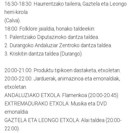
16:30-18:30: Haurrentzako tailerra, Gaztela eta Leongo
herri-kirola
(Calva).
18:00: Folklore jaialdia, honako taldeekin:
1. Palentziako Diputazinoko dantza taldea.
2. Durangoko Andaluziar Zentroko dantza taldea.
3. Kriskitin dantza taldea (Durango).
20:00-21:00: Produktu tipikoen dastaketa, etxoletan.
20:00-22:00: Jarduerak, animazinoa eta emonaldiak,
etxoletan.
ANDALUZIAKO ETXOLA: Flamenkoa (20:00-20:45).
EXTREMADURAKO ETXOLA: Musika eta DVD
emonaldia.
GAZTELA ETA LEONGO ETXOLA: Alai taldea (20:00-
22:00).