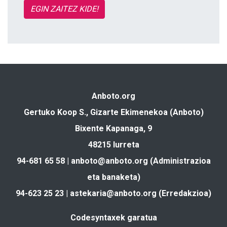
EGIN ZAITEZ KIDE!
Anboto.org
Gertuko Koop S., Gizarte Ekimenekoa (Anboto)
Bixente Kapanaga, 9
48215 Iurreta
94-681 65 58 |
anboto@anboto.org
(Administrazioa
eta banaketa)
94-623 25 23 |
astekaria@anboto.org
(Erredakzioa)
Codesyntaxek garatua