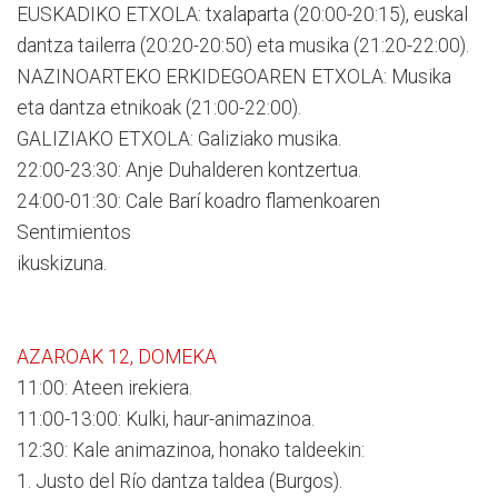
EUSKADIKO ETXOLA: txalaparta (20:00-20:15), euskal
dantza tailerra (20:20-20:50) eta musika (21:20-22:00).
NAZINOARTEKO ERKIDEGOAREN ETXOLA: Musika
eta dantza etnikoak (21:00-22:00).
GALIZIAKO ETXOLA: Galiziako musika.
22:00-23:30: Anje Duhalderen kontzertua.
24:00-01:30: Cale Barí koadro flamenkoaren
Sentimientos
ikuskizuna.
AZAROAK 12, DOMEKA
11:00: Ateen irekiera.
11:00-13:00: Kulki, haur-animazinoa.
12:30: Kale animazinoa, honako taldeekin:
1. Justo del Río dantza taldea (Burgos).