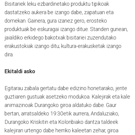
Bisitariek leku ezbardinetako produktu tipikoak
dastatzeko aukera be izango dabe, zapatuan eta
domekan. Gainera, gura izanez gero, erosteko
produktuak be eskuragai izango ditue. Standen gunean,
jaialdiko erkidego bakotxak bisitariei zuzendutako
erakustokiak izango ditu; kultura-erakusketak izango
dira.
Ekitaldi asko
Egitarau zabala gertatu dabe edizino honetarako, jente
guztiaren gustuak asetzeko modukoa. Kalejirak eta kale
animazinoak Durangoko giroa aldatuko dabe. Gaur
bertan, arratsaldeko 19:30etik aurrera, Andaluziako,
Durangoko Kriskitin eta Kolonbiako dantza taldeek
kalejiran urtengo dabe herriko kaleetan zehar, giroa