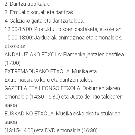
2. Dantza tropikalak.
3. Ermuako koruak eta dantzak.
4. Galiziako gaita eta dantza taldea.
13:00-15:00: Produktu tipikoen dastaketa, etxoletan.
15:00-18:00: Jarduerak, animazinoa eta emonaldiak,
etxoletan.
ANDALUZIAKO ETXOLA: Flamenka jantzien desfilea
(17:00)
EXTREMADURAKO ETXOLA: Musika eta
Extremadurako koru eta dantzen taldea.
GAZTELA ETA LEONGO ETXOLA: Dokumentalaren
emonaldia (14:30-16:30) eta Justo del Río taldearen
saioa.
EUSKADIKO ETXOLA: Musika eskolako txistularien
saioa
(13:15-14:00) eta DVD emonaldia (16:30).