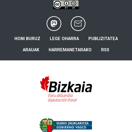
HONI BURUZ
LEGE OHARRA
PUBLIZITATEA
ARAUAK
HARREMANETARAKO
RSS