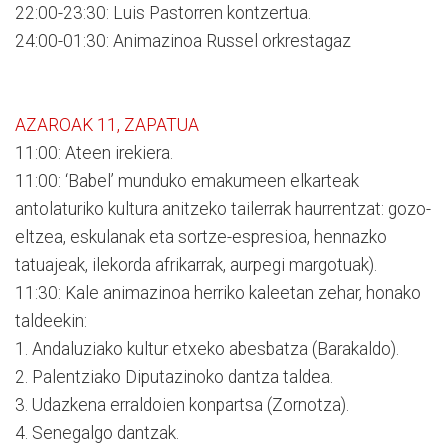
22:00-23:30: Luis Pastorren kontzertua.
24:00-01:30: Animazinoa Russel orkrestagaz
AZAROAK 11, ZAPATUA
11:00: Ateen irekiera.
11:00: ‘Babel’ munduko emakumeen elkarteak
antolaturiko kultura anitzeko tailerrak haurrentzat: gozo-
eltzea, eskulanak eta sortze-espresioa, hennazko
tatuajeak, ilekorda afrikarrak, aurpegi margotuak).
11:30: Kale animazinoa herriko kaleetan zehar, honako
taldeekin:
1. Andaluziako kultur etxeko abesbatza (Barakaldo).
2. Palentziako Diputazinoko dantza taldea.
3. Udazkena erraldoien konpartsa (Zornotza).
4. Senegalgo dantzak.