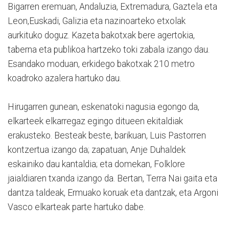
Bigarren eremuan, Andaluzia, Extremadura, Gaztela eta
Leon,Euskadi, Galizia eta nazinoarteko etxolak
aurkituko doguz. Kazeta bakotxak bere agertokia,
taberna eta publikoa hartzeko toki zabala izango dau.
Esandako moduan, erkidego bakotxak 210 metro
koadroko azalera hartuko dau.
Hirugarren gunean, eskenatoki nagusia egongo da,
elkarteek elkarregaz egingo ditueen ekitaldiak
erakusteko. Besteak beste, barikuan, Luis Pastorren
kontzertua izango da; zapatuan, Anje Duhaldek
eskainiko dau kantaldia; eta domekan, Folklore
jaialdiaren txanda izango da. Bertan, Terra Nai gaita eta
dantza taldeak, Ermuako koruak eta dantzak, eta Argoni
Vasco elkarteak parte hartuko dabe.