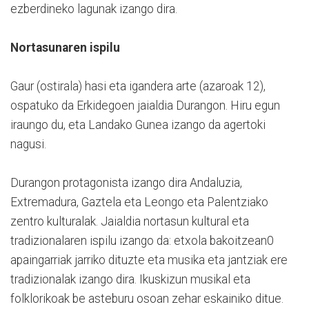
ezberdineko lagunak izango dira.
Nortasunaren ispilu
Gaur (ostirala) hasi eta igandera arte (azaroak 12),
ospatuko da Erkidegoen jaialdia Durangon. Hiru egun
iraungo du, eta Landako Gunea izango da agertoki
nagusi.
Durangon protagonista izango dira Andaluzia,
Extremadura, Gaztela eta Leongo eta Palentziako
zentro kulturalak. Jaialdia nortasun kultural eta
tradizionalaren ispilu izango da: etxola bakoitzean0
apaingarriak jarriko dituzte eta musika eta jantziak ere
tradizionalak izango dira. Ikuskizun musikal eta
folklorikoak be asteburu osoan zehar eskainiko ditue.