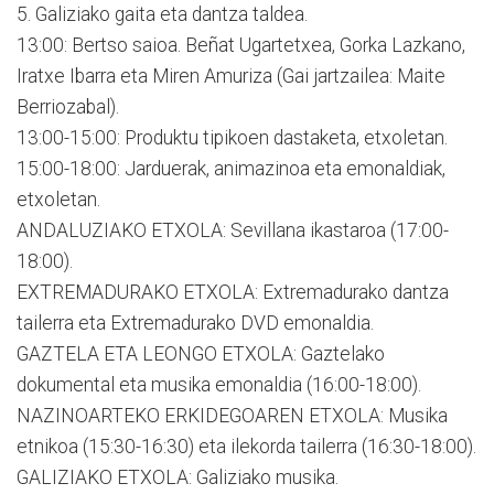
5. Galiziako gaita eta dantza taldea.
13:00: Bertso saioa. Beñat Ugartetxea, Gorka Lazkano,
Iratxe Ibarra eta Miren Amuriza (Gai jartzailea: Maite
Berriozabal).
13:00-15:00: Produktu tipikoen dastaketa, etxoletan.
15:00-18:00: Jarduerak, animazinoa eta emonaldiak,
etxoletan.
ANDALUZIAKO ETXOLA: Sevillana ikastaroa (17:00-
18:00).
EXTREMADURAKO ETXOLA: Extremadurako dantza
tailerra eta Extremadurako DVD emonaldia.
GAZTELA ETA LEONGO ETXOLA: Gaztelako
dokumental eta musika emonaldia (16:00-18:00).
NAZINOARTEKO ERKIDEGOAREN ETXOLA: Musika
etnikoa (15:30-16:30) eta ilekorda tailerra (16:30-18:00).
GALIZIAKO ETXOLA: Galiziako musika.