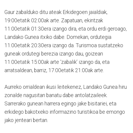
Gaur zabalduko ditu ateak Erkidegoen jaialdiak,
19:00etatik 02:00ak arte. Zapatuan, ekintzak
11:00etatik 01:30era izango dira, eta ordu erdi geroago,
Landako Gunea itxiko dabe. Domekan, ordutegia
11:00etatik 20:30era izango da. Turismoa sustatzeko
guneak ordutegi berezia izango dau, goizean
11:00etatik 15:00ak arte ‘zabalik’ izango da, eta
arratsaldean, barriz, 17:00etatik 21:00ak arte.
Aurreko orrialdean ikusi leitekenez, Landako Gunea hiru
zonalde nagusitan banatu dabe antolatzaileek.
Sarrerako gunean harrera egingo jake bisitariei, eta
erkidego bakotxeko informazino turistikoa be emongo
jako jenteari bertan.