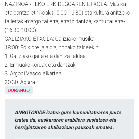
NAZINOARTEKO ERKIDEGOAREN ETXOLA: Musika
eta dantza etnikoak (15:00-16:30) eta kultura anitzeko
tailerrak -margo tailerra, erratz dantza, kantu tailerra-
(16:30-18:00).
GALIZIAKO ETXOLA: Galiziako musika.
18:00: Folklore jaialdia, honako taldeekin.
1. Galiziako gaita eta dantza taldea.
2. Ermuako koruak eta dantzak.
3. Argoni Vasco elkartea.
20:30: Agurra.
DURANGO
ANBOTOKIDE izatea gure komunitatearen parte
izatea da, euskararen erabilera sustatzea eta
herrigintzaren aktibazioan pausoak ematea.