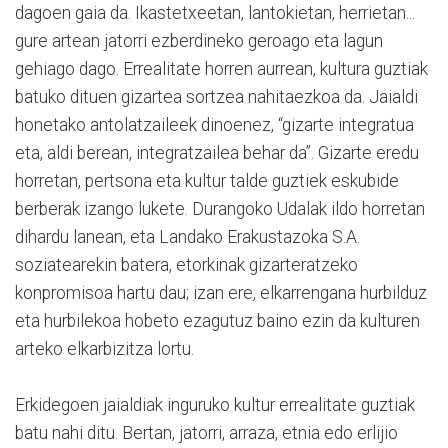
dagoen gaia da. Ikastetxeetan, lantokietan, herrietan...
gure artean jatorri ezberdineko geroago eta lagun
gehiago dago. Errealitate horren aurrean, kultura guztiak
batuko dituen gizartea sortzea nahitaezkoa da. Jaialdi
honetako antolatzaileek dinoenez, “gizarte integratua
eta, aldi berean, integratzailea behar da”. Gizarte eredu
horretan, pertsona eta kultur talde guztiek eskubide
berberak izango lukete. Durangoko Udalak ildo horretan
dihardu lanean, eta Landako Erakustazoka S.A.
soziatearekin batera, etorkinak gizarteratzeko
konpromisoa hartu dau; izan ere, elkarrengana hurbilduz
eta hurbilekoa hobeto ezagutuz baino ezin da kulturen
arteko elkarbizitza lortu.
Erkidegoen jaialdiak inguruko kultur errealitate guztiak
batu nahi ditu. Bertan, jatorri, arraza, etnia edo erlijio