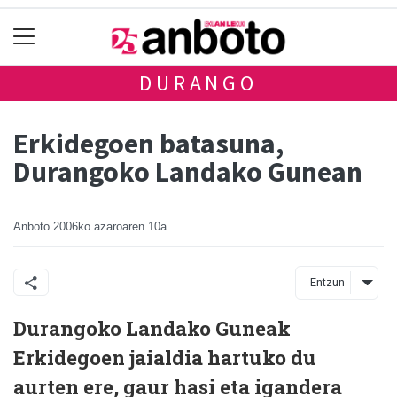
DURANGO
Erkidegoen batasuna,
Durangoko Landako Gunean
Anboto
2006ko azaroaren 10a
Entzun
Durangoko Landako Guneak
Erkidegoen jaialdia hartuko du
aurten ere, gaur hasi eta igandera