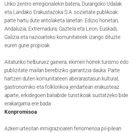
Uriko zentro erregionalekin batera, Durangoko Udalak
eta Landako Erakustazoka S.A. sozietate publikoak
parte hartu dute antolaketa lanetan. Edizio honetan,
Andaluzia, Extremadura, Gaztela eta Leon, Euskadi,
Galizia eta nazioarteko komunitateek izango dituzte
euren gune propioak.
Aitaturiko helburuez gainera, ekimen horrek turismo edo
publizitate mailan berebiziko garrantzia dauka. Parte
hartzen duten komunitateen aberarastasun kultural,
gastronomiko eta folklorikoa jendartean erakusteaz
aparte, erkidegoen baliabide turistikoak sustatzeko bide
erakargarria ere bada.
Konpromisoa
Azken urteotan inmigrazioaren fenomenoa pil-pilean