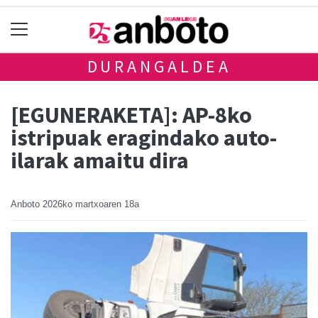
DURANGALDEA
[EGUNERAKETA]: AP-8ko
istripuak eragindako auto-
ilarak amaitu dira
Anboto
2026ko martxoaren 18a