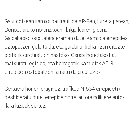
Gaur goizean kamioi bat irauli da AP-8an, Iurreta parean,
Donostiarako noranzkoan. Ibilgailuaren gidaria
Galdakaoko ospitalera eraman dute. Kamioia errepidea
oztopatzen gelditu da, eta garabi bi behar izan dituzte
bertatik erretiratzen hasteko. Garabi horietako bat
matxuratu egin da, eta horregatik, kamioiak AP-8
errepidea oztopatzen jarraitu du prdu luzez.
Gertaera honen eraginez, trafikoa N-634 errepidetik
desbideratu dute, errepide horretan oraindik ere auto-
ilara luzeak sortuz.