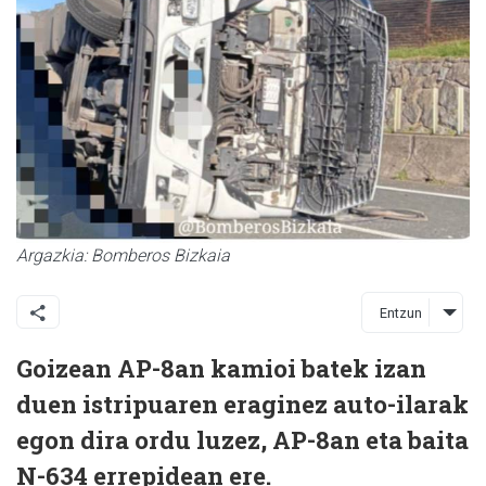
Argazkia: Bomberos Bizkaia
Entzun
Goizean AP-8an kamioi batek izan
duen istripuaren eraginez auto-ilarak
egon dira ordu luzez, AP-8an eta baita
N-634 errepidean ere.