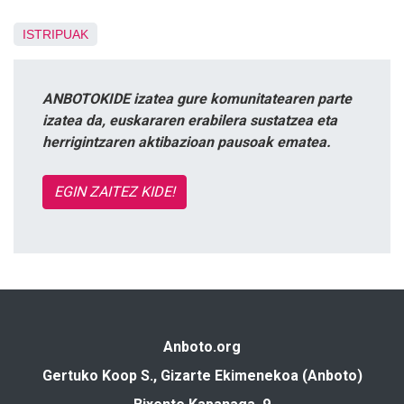
ISTRIPUAK
ANBOTOKIDE izatea gure komunitatearen parte
izatea da, euskararen erabilera sustatzea eta
herrigintzaren aktibazioan pausoak ematea.
EGIN ZAITEZ KIDE!
Anboto.org
Gertuko Koop S., Gizarte Ekimenekoa (Anboto)