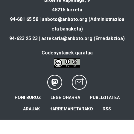
Bixente Kapanaga, 9
48215 Iurreta
94-681 65 58 |
anboto@anboto.org
(Administrazioa
eta banaketa)
94-623 25 23 |
astekaria@anboto.org
(Erredakzioa)
Codesyntaxek garatua
HONI BURUZ
LEGE OHARRA
PUBLIZITATEA
ARAUAK
HARREMANETARAKO
RSS