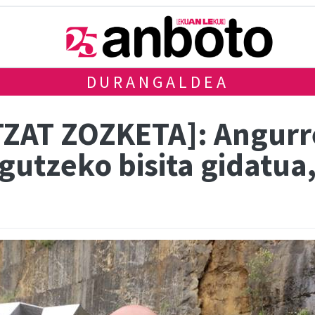
DURANGALDEA
AT ZOZKETA]: Angurre
gutzeko bisita gidatua,