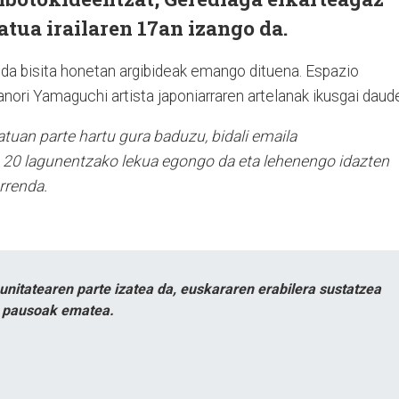
atua irailaren 17an izango da.
o da bisita honetan argibideak emango dituena. Espazio
anori Yamaguchi artista japoniarraren artelanak ikusgai daud
atuan parte hartu gura baduzu, bidali emaila
. 20 lagunentzako lekua egongo da eta lehenengo idazten
rrenda.
itatearen parte izatea da, euskararen erabilera sustatzea
n pausoak ematea.