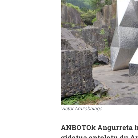
Victor Arrizabalaga
ANBOTOk Angurreta har
gidatua antolatu du A