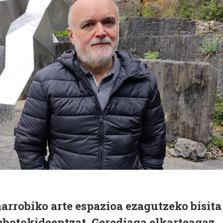
robiko arte espazioa ezagutzeko bisita
nbotokideentzat, Gerediaga elkarteagaz