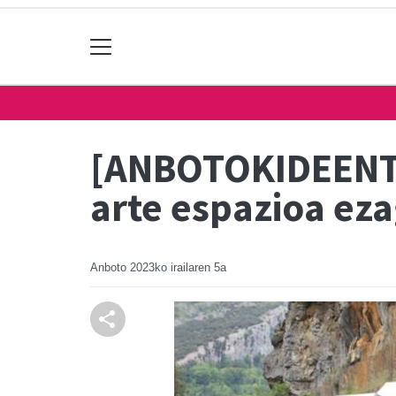
[ANBOTOKIDEENTZ
arte espazioa eza
Anboto
2023ko irailaren 5a