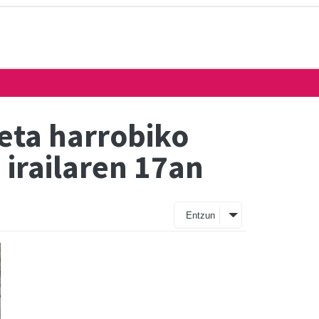
ta harrobiko
 irailaren 17an
Entzun