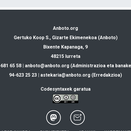
Anboto.org
Gertuko Koop S., Gizarte Ekimenekoa (Anboto)
Bixente Kapanaga, 9
48215 Iurreta
-681 65 58 |
anboto@anboto.org
(Administrazioa eta banake
94-623 25 23 |
astekaria@anboto.org
(Erredakzioa)
Codesyntaxek garatua