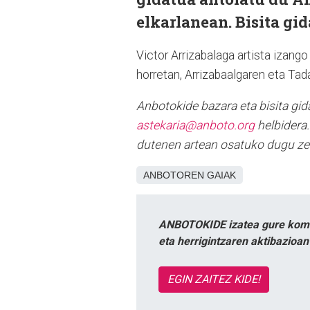
elkarlanean. Bisita gid
Victor Arrizabalaga artista izang
horretan, Arrizabaalgaren eta Tad
Anbotokide bazara eta bisita gid
astekaria@anboto.org
helbidera
dutenen artean osatuko dugu ze
ANBOTOREN GAIAK
ANBOTOKIDE izatea gure komun
eta herrigintzaren aktibazioa
EGIN ZAITEZ KIDE!