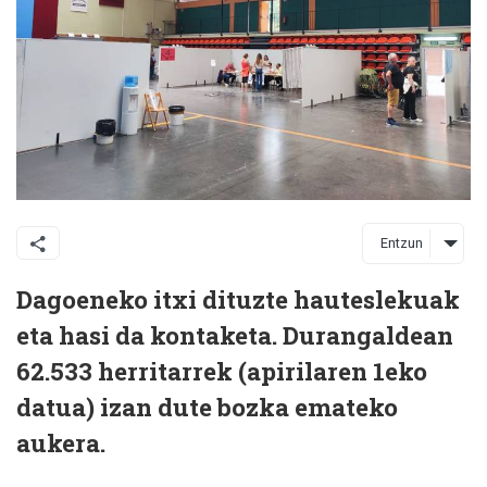
Entzun
Dagoeneko itxi dituzte hauteslekuak
eta hasi da kontaketa. Durangaldean
62.533 herritarrek (apirilaren 1eko
datua) izan dute bozka emateko
aukera.