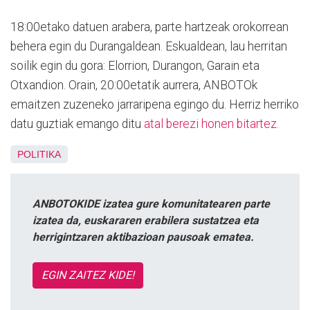
18:00etako datuen arabera, parte hartzeak orokorrean
behera egin du Durangaldean. Eskualdean, lau herritan
soilik egin du gora: Elorrion, Durangon, Garain eta
Otxandion. Orain, 20:00etatik aurrera, ANBOTOk
emaitzen zuzeneko jarraripena egingo du. Herriz herriko
datu guztiak emango ditu
atal berezi honen bitartez.
POLITIKA
ANBOTOKIDE izatea gure komunitatearen parte
izatea da, euskararen erabilera sustatzea eta
herrigintzaren aktibazioan pausoak ematea.
EGIN ZAITEZ KIDE!