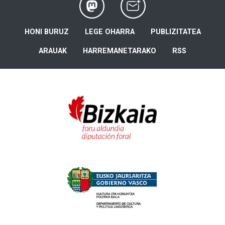
HONI BURUZ
LEGE OHARRA
PUBLIZITATEA
ARAUAK
HARREMANETARAKO
RSS