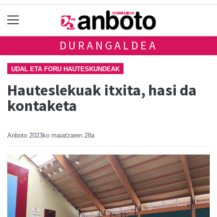
DURANGALDEA
UDAL ETA FORU HAUTESKUNDEAK
Hauteslekuak itxita, hasi da
kontaketa
Anboto
2023ko maiatzaren 28a