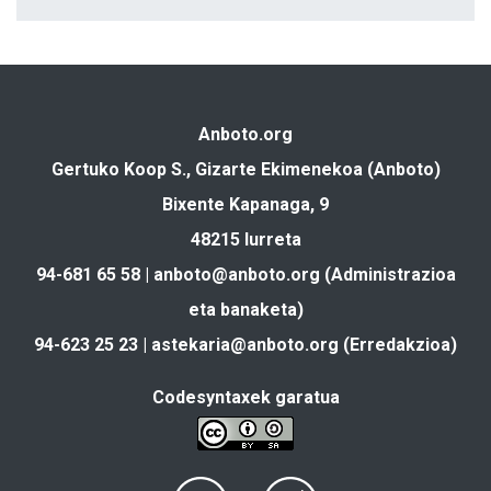
Anboto.org
Gertuko Koop S., Gizarte Ekimenekoa (Anboto)
Bixente Kapanaga, 9
48215 Iurreta
94-681 65 58 |
anboto@anboto.org
(Administrazioa
eta banaketa)
94-623 25 23 |
astekaria@anboto.org
(Erredakzioa)
Codesyntaxek garatua