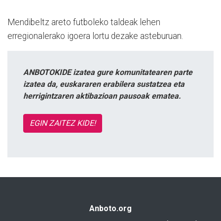
Mendibeltz areto futboleko taldeak lehen
erregionalerako igoera lortu dezake asteburuan.
ANBOTOKIDE izatea gure komunitatearen parte
izatea da, euskararen erabilera sustatzea eta
herrigintzaren aktibazioan pausoak ematea.
EGIN ZAITEZ KIDE!
Anboto.org