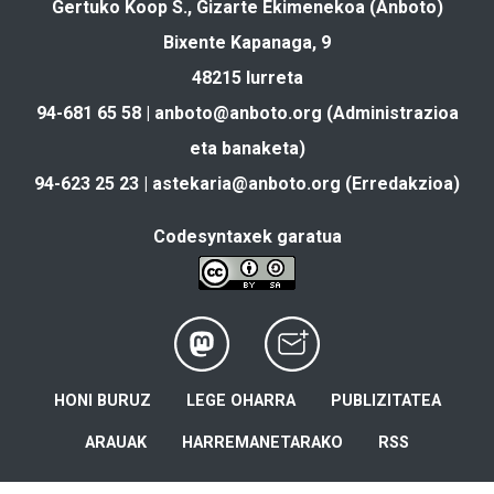
Gertuko Koop S., Gizarte Ekimenekoa (Anboto)
Bixente Kapanaga, 9
48215 Iurreta
94-681 65 58 |
anboto@anboto.org
(Administrazioa
eta banaketa)
94-623 25 23 |
astekaria@anboto.org
(Erredakzioa)
Codesyntaxek garatua
HONI BURUZ
LEGE OHARRA
PUBLIZITATEA
ARAUAK
HARREMANETARAKO
RSS