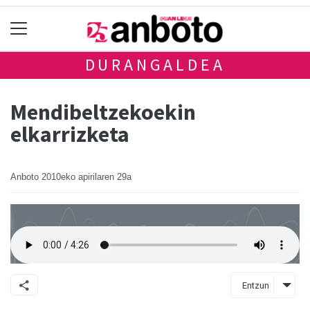
DURANGALDEA
Mendibeltzekoekin
elkarrizketa
Anboto
2010eko apirilaren 29a
Entzun