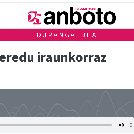
DURANGALDEA
 eredu iraunkorraz