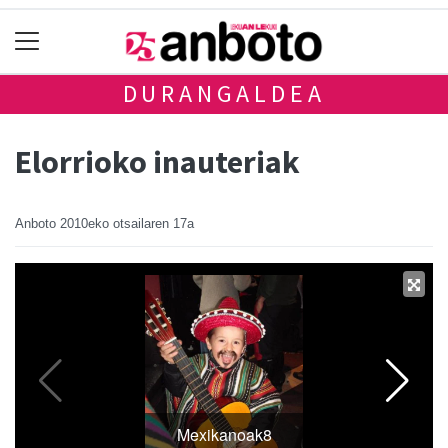
DURANGALDEA
Elorrioko inauteriak
Anboto
2010eko otsailaren 17a