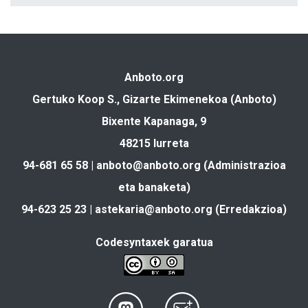
Anboto.org
Gertuko Koop S., Gizarte Ekimenekoa (Anboto)
Bixente Kapanaga, 9
48215 Iurreta
94-681 65 58 |
anboto@anboto.org
(Administrazioa
eta banaketa)
94-623 25 23 |
astekaria@anboto.org
(Erredakzioa)
Codesyntaxek garatua