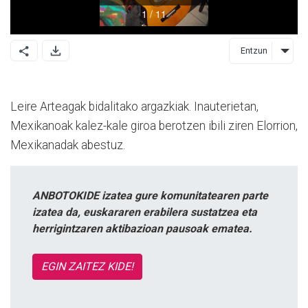
Entzun
Leire Arteagak bidalitako argazkiak. Inauterietan,
Mexikanoak kalez-kale giroa berotzen ibili ziren Elorrion,
Mexikanadak abestuz.
ANBOTOKIDE izatea gure komunitatearen parte
izatea da, euskararen erabilera sustatzea eta
herrigintzaren aktibazioan pausoak ematea.
EGIN ZAITEZ KIDE!