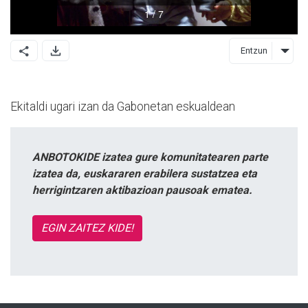
Entzun
Ekitaldi ugari izan da Gabonetan eskualdean
ANBOTOKIDE izatea gure komunitatearen parte
izatea da, euskararen erabilera sustatzea eta
herrigintzaren aktibazioan pausoak ematea.
EGIN ZAITEZ KIDE!