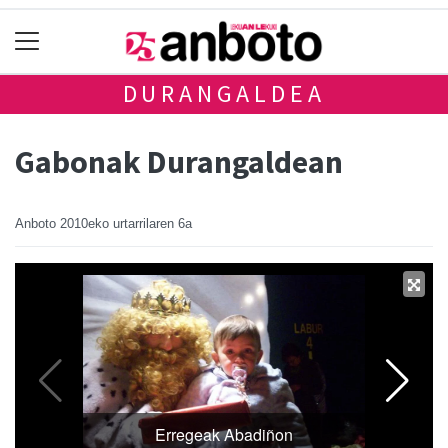
DURANGALDEA
Gabonak Durangaldean
Anboto
2010eko urtarrilaren 6a