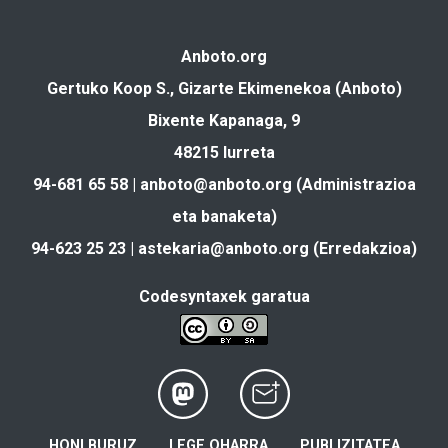
Anboto.org
Gertuko Koop S., Gizarte Ekimenekoa (Anboto)
Bixente Kapanaga, 9
48215 Iurreta
94-681 65 58 |
anboto@anboto.org
(Administrazioa
eta banaketa)
94-623 25 23 |
astekaria@anboto.org
(Erredakzioa)
Codesyntaxek garatua
HONI BURUZ
LEGE OHARRA
PUBLIZITATEA