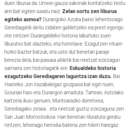
duen liburua da. Umeei gauza sakonak kontatzeko testu
arin bat egiten saiatu naiz.
Zelan sortu zen liburua
egiteko asmoa?
Durangoko Azoka baino lehentxoago
Gerediagatik deitu zidaten galdetzeko ea prest egongo
ote nintzen Durangaldeko historia laburtuko zuen
liburutxo bat idazteko, eta horrelaxe. Ezagutzen nituen
horko bazter batzuk, eta uste dut benetan paraje
berezia dela, bai paisaia aldetik bai niretzat ezezagun
samarra zen historiagatik ere.
Eskualdeko historia
ezagutzeko Gerediagaren laguntza izan duzu.
Bai.
Hasteko Jon Irazabalegaz goizpasa bat egin nuen,
Goiurian hasi eta Durangon amaituta. Tartean, Astolako
kartzela ikusi genuen, Muntsarazko dorretxea,
Gerediagako zelaia... eta niretzat guztiz ezezaguna zen
San Juan Momoitiokoa. Han benetan liluratuta geratu
nintzen, lehenago herrixka batena zen hilerri haregaz.