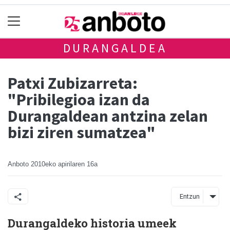
DURANGALDEA
Patxi Zubizarreta:
"Pribilegioa izan da
Durangaldean antzina zelan
bizi ziren sumatzea"
Anboto
2010eko apirilaren 16a
Entzun
Durangaldeko historia umeek