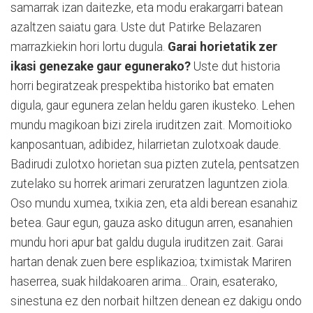
samarrak izan daitezke, eta modu erakargarri batean
azaltzen saiatu gara. Uste dut Patirke Belazaren
marrazkiekin hori lortu dugula.
Garai horietatik zer
ikasi genezake gaur egunerako?
Uste dut historia
horri begiratzeak prespektiba historiko bat ematen
digula, gaur egunera zelan heldu garen ikusteko. Lehen
mundu magikoan bizi zirela iruditzen zait. Momoitioko
kanposantuan, adibidez, hilarrietan zulotxoak daude.
Badirudi zulotxo horietan sua pizten zutela, pentsatzen
zutelako su horrek arimari zeruratzen laguntzen ziola.
Oso mundu xumea, txikia zen, eta aldi berean esanahiz
betea. Gaur egun, gauza asko ditugun arren, esanahien
mundu hori apur bat galdu dugula iruditzen zait. Garai
hartan denak zuen bere esplikazioa; tximistak Mariren
haserrea, suak hildakoaren arima... Orain, esaterako,
sinestuna ez den norbait hiltzen denean ez dakigu ondo