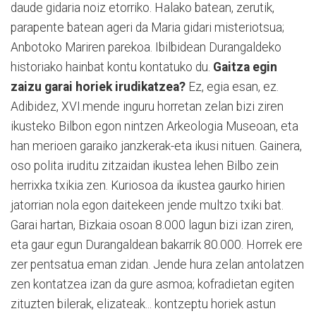
daude gidaria noiz etorriko. Halako batean, zerutik,
parapente batean ageri da Maria gidari misteriotsua;
Anbotoko Mariren parekoa. Ibilbidean Durangaldeko
historiako hainbat kontu kontatuko du.
Gaitza egin
zaizu garai horiek irudikatzea?
Ez, egia esan, ez.
Adibidez, XVI.mende inguru horretan zelan bizi ziren
ikusteko Bilbon egon nintzen Arkeologia Museoan, eta
han merioen garaiko janzkerak-eta ikusi nituen. Gainera,
oso polita iruditu zitzaidan ikustea lehen Bilbo zein
herrixka txikia zen. Kuriosoa da ikustea gaurko hirien
jatorrian nola egon daitekeen jende multzo txiki bat.
Garai hartan, Bizkaia osoan 8.000 lagun bizi izan ziren,
eta gaur egun Durangaldean bakarrik 80.000. Horrek ere
zer pentsatua eman zidan. Jende hura zelan antolatzen
zen kontatzea izan da gure asmoa; kofradietan egiten
zituzten bilerak, elizateak... kontzeptu horiek astun