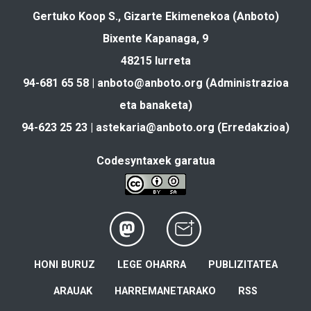
Gertuko Koop S., Gizarte Ekimenekoa (Anboto)
Bixente Kapanaga, 9
48215 Iurreta
94-681 65 58 |
anboto@anboto.org
(Administrazioa
eta banaketa)
94-623 25 23 |
astekaria@anboto.org
(Erredakzioa)
Codesyntaxek garatua
HONI BURUZ
LEGE OHARRA
PUBLIZITATEA
ARAUAK
HARREMANETARAKO
RSS