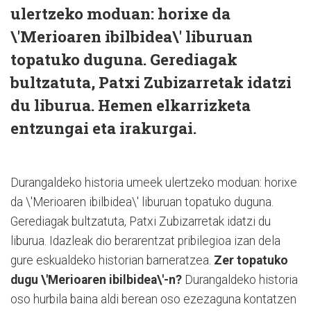
ulertzeko moduan: horixe da
\'Merioaren ibilbidea\' liburuan
topatuko duguna. Gerediagak
bultzatuta, Patxi Zubizarretak idatzi
du liburua. Hemen elkarrizketa
entzungai eta irakurgai.
Durangaldeko historia umeek ulertzeko moduan: horixe
da \'Merioaren ibilbidea\' liburuan topatuko duguna.
Gerediagak bultzatuta, Patxi Zubizarretak idatzi du
liburua. Idazleak dio berarentzat pribilegioa izan dela
gure eskualdeko historian barneratzea.
Zer topatuko
dugu \'Merioaren ibilbidea\'-n?
Durangaldeko historia
oso hurbila baina aldi berean oso ezezaguna kontatzen