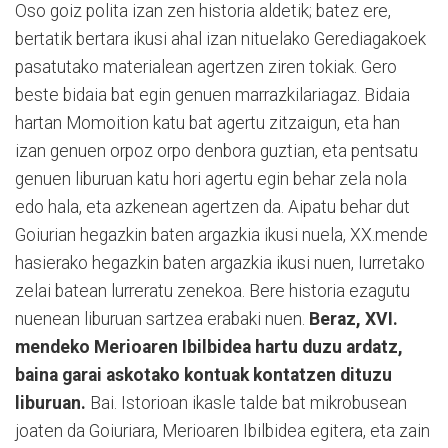
Oso goiz polita izan zen historia aldetik; batez ere,
bertatik bertara ikusi ahal izan nituelako Gerediagakoek
pasatutako materialean agertzen ziren tokiak. Gero
beste bidaia bat egin genuen marrazkilariagaz. Bidaia
hartan Momoition katu bat agertu zitzaigun, eta han
izan genuen orpoz orpo denbora guztian, eta pentsatu
genuen liburuan katu hori agertu egin behar zela nola
edo hala, eta azkenean agertzen da. Aipatu behar dut
Goiurian hegazkin baten argazkia ikusi nuela, XX.mende
hasierako hegazkin baten argazkia ikusi nuen, Iurretako
zelai batean lurreratu zenekoa. Bere historia ezagutu
nuenean liburuan sartzea erabaki nuen.
Beraz, XVI.
mendeko Merioaren Ibilbidea hartu duzu ardatz,
baina garai askotako kontuak kontatzen dituzu
liburuan.
Bai. Istorioan ikasle talde bat mikrobusean
joaten da Goiuriara, Merioaren Ibilbidea egitera, eta zain