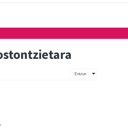
ostontzietara
Entzun
o