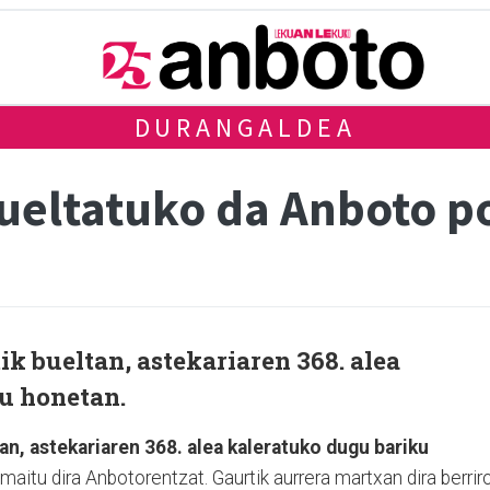
DURANGALDEA
ueltatuko da Anboto p
ik bueltan, astekariaren 368. alea
u honetan.
an, astekariaren 368. alea kaleratuko dugu bariku
aitu dira Anbotorentzat. Gaurtik aurrera martxan dira berrir