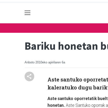
Bariku honetan b
Anboto
2010eko apirilaren 6a
Aste santuko oporretat
kaleratuko dugu barik
Aste santuko oporretatik buelt
honetan.
Aste Santuko oporrak am