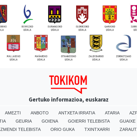
Gertuko informazioa, euskaraz
AMEZTI
ANBOTO
ANTXETA IRRATIA
ATARIA
AZP
TIA
GEURIA
GOIENA
GOIERRI TELEBISTA
GUAIXE
IZMENDI TELEBISTA
ORIO GUKA
TXINTXARRI
ZARAUT