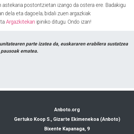
n astekaria postontzietan izango da ostera ere. Badakigu
n dela eta dagoela; bidali zuen argazkiak
eta
Argazkitekan
ipiniko ditugu. Ondo izan!
itatearen parte izatea da, euskararen erabilera sustatzea
n pausoak ematea.
Anboto.org
Gertuko Koop S., Gizarte Ekimenekoa (Anboto)
Bixente Kapanaga, 9