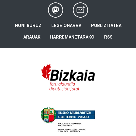
HONI BURUZ
LEGE OHARRA
PUBLIZITATEA
ARAUAK
HARREMANETARAKO
RSS