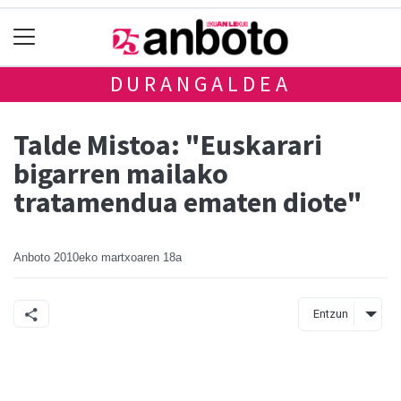
DURANGALDEA
Talde Mistoa: "Euskarari
bigarren mailako
tratamendua ematen diote"
Anboto
2010eko martxoaren 18a
Entzun