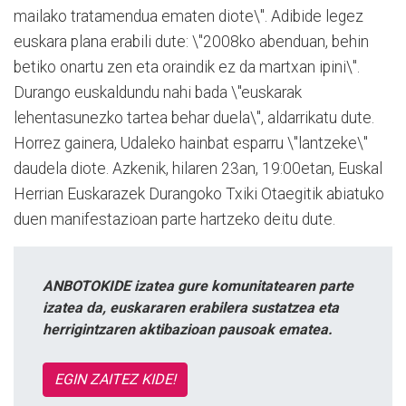
mailako tratamendua ematen diote\". Adibide legez
euskara plana erabili dute: \"2008ko abenduan, behin
betiko onartu zen eta oraindik ez da martxan ipini\".
Durango euskaldundu nahi bada \"euskarak
lehentasunezko tartea behar duela\", aldarrikatu dute.
Horrez gainera, Udaleko hainbat esparru \"lantzeke\"
daudela diote. Azkenik, hilaren 23an, 19:00etan, Euskal
Herrian Euskarazek Durangoko Txiki Otaegitik abiatuko
duen manifestazioan parte hartzeko deitu dute.
ANBOTOKIDE izatea gure komunitatearen parte
izatea da, euskararen erabilera sustatzea eta
herrigintzaren aktibazioan pausoak ematea.
EGIN ZAITEZ KIDE!