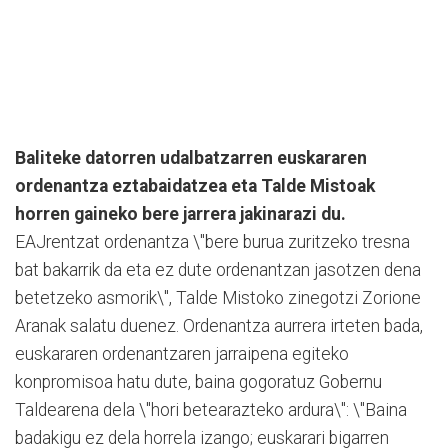
Baliteke datorren udalbatzarren euskararen
ordenantza eztabaidatzea eta Talde Mistoak
horren gaineko bere jarrera jakinarazi du.
EAJrentzat ordenantza \"bere burua zuritzeko tresna
bat bakarrik da eta ez dute ordenantzan jasotzen dena
betetzeko asmorik\", Talde Mistoko zinegotzi Zorione
Aranak salatu duenez. Ordenantza aurrera irteten bada,
euskararen ordenantzaren jarraipena egiteko
konpromisoa hatu dute, baina gogoratuz Gobernu
Taldearena dela \"hori betearazteko ardura\": \"Baina
badakigu ez dela horrela izango; euskarari bigarren