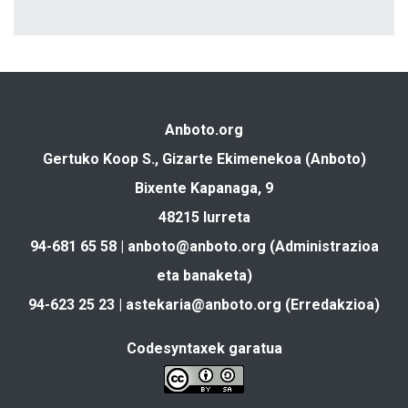
Anboto.org
Gertuko Koop S., Gizarte Ekimenekoa (Anboto)
Bixente Kapanaga, 9
48215 Iurreta
94-681 65 58 |
anboto@anboto.org
(Administrazioa
eta banaketa)
94-623 25 23 |
astekaria@anboto.org
(Erredakzioa)
Codesyntaxek garatua