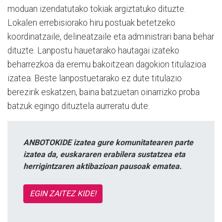
moduan izendatutako tokiak argiztatuko dituzte.
Lokalen errebisiorako hiru postuak betetzeko
koordinatzaile, delineatzaile eta administrari bana behar
dituzte. Lanpostu hauetarako hautagai izateko
beharrezkoa da eremu bakoitzean dagokion titulazioa
izatea. Beste lanpostuetarako ez dute titulazio
berezirik eskatzen, baina batzuetan oinarrizko proba
batzuk egingo dituztela aurreratu dute.
ANBOTOKIDE izatea gure komunitatearen parte
izatea da, euskararen erabilera sustatzea eta
herrigintzaren aktibazioan pausoak ematea.
EGIN ZAITEZ KIDE!