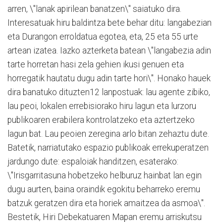
arren, \"lanak apirilean banatzen\" saiatuko dira.
Interesatuak hiru baldintza bete behar ditu: langabezian
eta Durangon erroldatua egotea, eta, 25 eta 55 urte
artean izatea. Iazko azterketa batean \"langabezia adin
tarte horretan hasi zela gehien ikusi genuen eta
horregatik hautatu dugu adin tarte hori\". Honako hauek
dira banatuko dituzten12 lanpostuak: lau agente zibiko,
lau peoi, lokalen errebisiorako hiru lagun eta lurzoru
publikoaren erabilera kontrolatzeko eta aztertzeko
lagun bat. Lau peoien zeregina arlo bitan zehaztu dute.
Batetik, narriatutako espazio publikoak errekuperatzen
jardungo dute: espaloiak handitzen, esaterako:
\"Irisgarritasuna hobetzeko helburuz hainbat lan egin
dugu aurten, baina oraindik egokitu beharreko eremu
batzuk geratzen dira eta horiek amaitzea da asmoa\".
Bestetik, Hiri Debekatuaren Mapan eremu arriskutsu