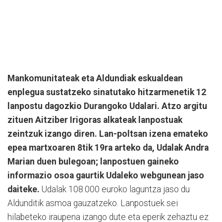
Mankomunitateak eta Aldundiak eskualdean
enplegua sustatzeko sinatutako hitzarmenetik 12
lanpostu dagozkio Durangoko Udalari. Atzo argitu
zituen Aitziber Irigoras alkateak lanpostuak
zeintzuk izango diren. Lan-poltsan izena emateko
epea martxoaren 8tik 19ra arteko da, Udalak Andra
Marian duen bulegoan; lanpostuen gaineko
informazio osoa gaurtik Udaleko webgunean jaso
daiteke.
Udalak 108.000 euroko laguntza jaso du
Aldunditik asmoa gauzatzeko. Lanpostuek sei
hilabeteko iraupena izango dute eta eperik zehaztu ez