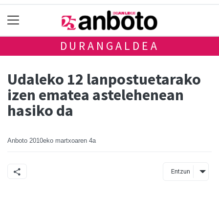
DURANGALDEA
Udaleko 12 lanpostuetarako
izen ematea astelehenean
hasiko da
Anboto
2010eko martxoaren 4a
Entzun