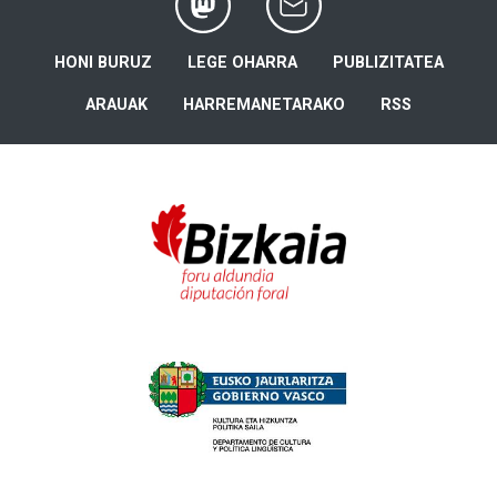
HONI BURUZ
LEGE OHARRA
PUBLIZITATEA
ARAUAK
HARREMANETARAKO
RSS