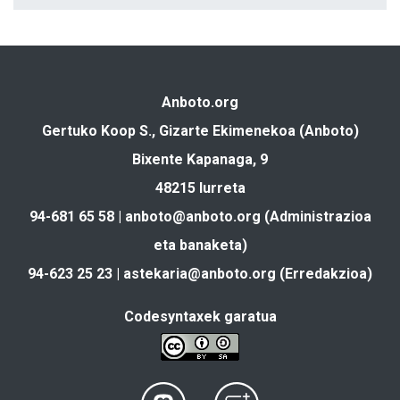
Anboto.org
Gertuko Koop S., Gizarte Ekimenekoa (Anboto)
Bixente Kapanaga, 9
48215 Iurreta
94-681 65 58 |
anboto@anboto.org
(Administrazioa
eta banaketa)
94-623 25 23 |
astekaria@anboto.org
(Erredakzioa)
Codesyntaxek garatua