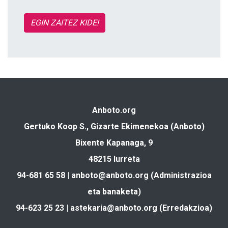
EGIN ZAITEZ KIDE!
Anboto.org
Gertuko Koop S., Gizarte Ekimenekoa (Anboto)
Bixente Kapanaga, 9
48215 Iurreta
94-681 65 58 |
anboto@anboto.org
(Administrazioa
eta banaketa)
94-623 25 23 |
astekaria@anboto.org
(Erredakzioa)