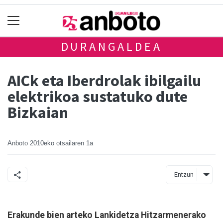
DURANGALDEA
AICk eta Iberdrolak ibilgailu
elektrikoa sustatuko dute
Bizkaian
Anboto
2010eko otsailaren 1a
Entzun
Erakunde bien arteko Lankidetza Hitzarmenerako