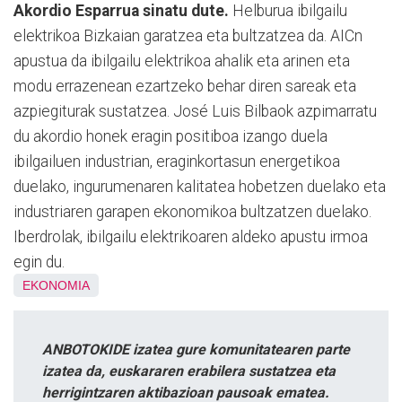
Akordio Esparrua sinatu dute.
Helburua ibilgailu
elektrikoa Bizkaian garatzea eta bultzatzea da. AICn
apustua da ibilgailu elektrikoa ahalik eta arinen eta
modu errazenean ezartzeko behar diren sareak eta
azpiegiturak sustatzea. José Luis Bilbaok azpimarratu
du akordio honek eragin positiboa izango duela
ibilgailuen industrian, eraginkortasun energetikoa
duelako, ingurumenaren kalitatea hobetzen duelako eta
industriaren garapen ekonomikoa bultzatzen duelako.
Iberdrolak, ibilgailu elektrikoaren aldeko apustu irmoa
egin du.
EKONOMIA
ANBOTOKIDE izatea gure komunitatearen parte
izatea da, euskararen erabilera sustatzea eta
herrigintzaren aktibazioan pausoak ematea.