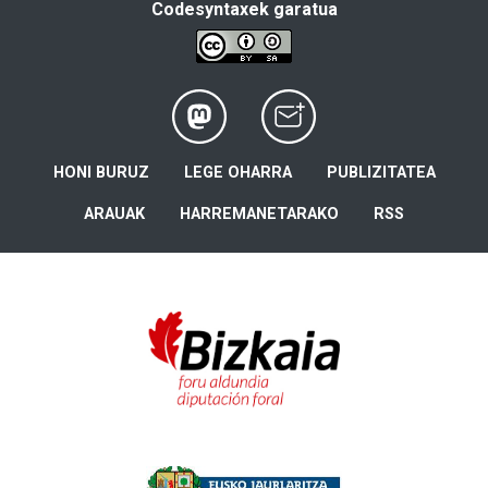
Codesyntaxek garatua
HONI BURUZ
LEGE OHARRA
PUBLIZITATEA
ARAUAK
HARREMANETARAKO
RSS