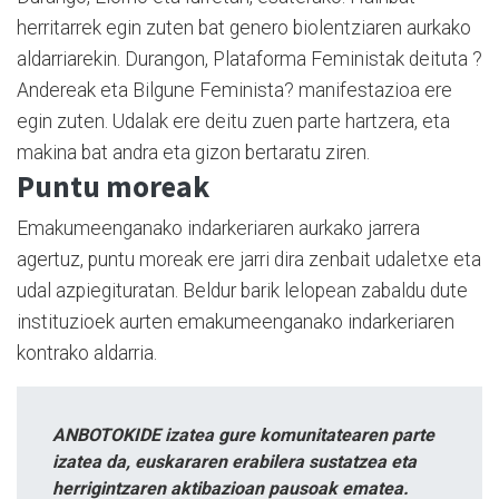
herritarrek egin zuten bat genero biolentziaren aurkako
aldarriarekin. Durangon, Plataforma Feministak deituta ?
Andereak eta Bilgune Feminista? manifestazioa ere
egin zuten. Udalak ere deitu zuen parte hartzera, eta
makina bat andra eta gizon bertaratu ziren.
Puntu moreak
Emakumeenganako indarkeriaren aurkako jarrera
agertuz, puntu moreak ere jarri dira zenbait udaletxe eta
udal azpiegituratan. Beldur barik lelopean zabaldu dute
instituzioek aurten emakumeenganako indarkeriaren
kontrako aldarria.
ANBOTOKIDE izatea gure komunitatearen parte
izatea da, euskararen erabilera sustatzea eta
herrigintzaren aktibazioan pausoak ematea.