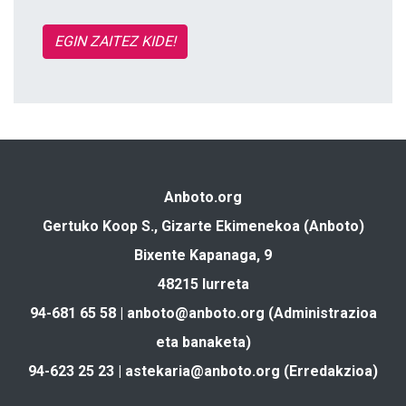
EGIN ZAITEZ KIDE!
Anboto.org
Gertuko Koop S., Gizarte Ekimenekoa (Anboto)
Bixente Kapanaga, 9
48215 Iurreta
94-681 65 58 |
anboto@anboto.org
(Administrazioa
eta banaketa)
94-623 25 23 |
astekaria@anboto.org
(Erredakzioa)