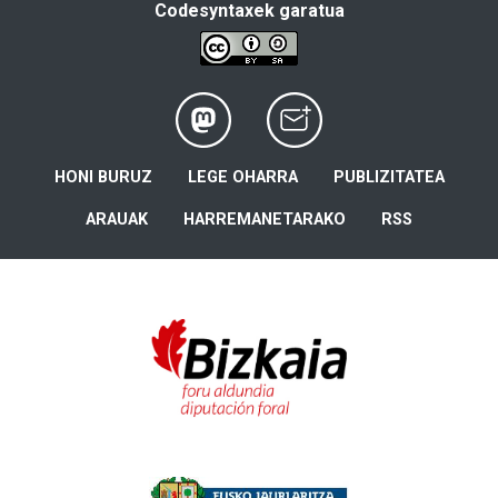
Codesyntaxek garatua
HONI BURUZ
LEGE OHARRA
PUBLIZITATEA
ARAUAK
HARREMANETARAKO
RSS