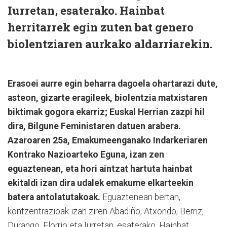
Iurretan, esaterako. Hainbat
herritarrek egin zuten bat genero
biolentziaren aurkako aldarriarekin.
Erasoei aurre egin beharra dagoela ohartarazi dute,
asteon, gizarte eragileek, biolentzia matxistaren
biktimak gogora ekarriz; Euskal Herrian zazpi hil
dira, Bilgune Feministaren datuen arabera.
Azaroaren 25a, Emakumeenganako Indarkeriaren
Kontrako Nazioarteko Eguna, izan zen
eguaztenean, eta hori aintzat hartuta hainbat
ekitaldi izan dira udalek emakume elkarteekin
batera antolatutakoak.
Eguaztenean bertan,
kontzentrazioak izan ziren Abadiño, Atxondo, Berriz,
Durango, Elorrio eta Iurretan, esaterako. Hainbat