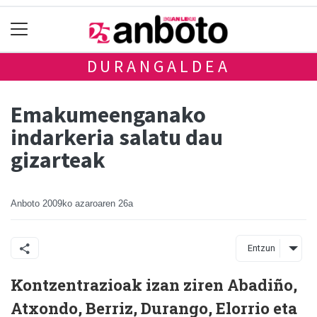
DURANGALDEA
Emakumeenganako
indarkeria salatu dau
gizarteak
Anboto
2009ko azaroaren 26a
Entzun
Kontzentrazioak izan ziren Abadiño,
Atxondo, Berriz, Durango, Elorrio eta