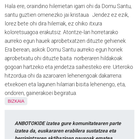
Hala ere, oraindino hilerrietan igarri ohi da Domu Santu,
santu guztien omenezko jai kristaua. Jendez ez ezik,
lorez bete ohi dira hilerriak, ez ohiko itxura
koloretsuagoa erakutsiz. Atontze-lan horretarako
aurreko egun hauek aprobetxatzen dituzte gehienek.
Era berean, askok Domu Santu aurreko egun horiek
aprobetxatu ohi dituzte baita norberaren hildakoak
gogoan hartzeko eta jendetza saihesteko ere. Urteroko
hitzordua ohi da azaroaren lehenengoak dakarrena:
etxekoen eta lagunen hilarriari bisita lehenengo, eta,
ondoren, gainerakoei begiratua.
BIZKAIA
ANBOTOKIDE izatea gure komunitatearen parte
izatea da, euskararen erabilera sustatzea eta
herrigintzaren aktibazioan pausoak ematea.