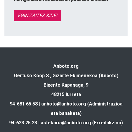
EGIN ZAITEZ KIDE!
Anboto.org
Gertuko Koop S., Gizarte Ekimenekoa (Anboto)
Bixente Kapanaga, 9
48215 Iurreta
94-681 65 58 |
anboto@anboto.org
(Administrazioa
eta banaketa)
94-623 25 23 |
astekaria@anboto.org
(Erredakzioa)