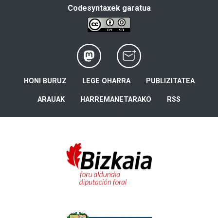
Codesyntaxek garatua
HONI BURUZ
LEGE OHARRA
PUBLIZITATEA
ARAUAK
HARREMANETARAKO
RSS