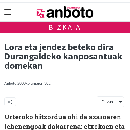
BIZKAIA
Lora eta jendez beteko dira
Durangaldeko kanposantuak
domekan
Anboto
2009ko urriaren 30a
Entzun
Urteroko hitzordua ohi da azaroaren
lehenengoak dakarrena: etxekoen eta