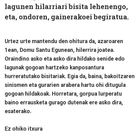
lagunen hilarriari bisita lehenengo,
eta, ondoren, gainerakoei begiratua.
Urtez urte mantendu den ohitura da, azaroaren
1ean, Domu Santu Egunean, hilerrira joatea.
Oraindino asko eta asko dira hildako senide edo
lagunak gogoan hartzeko kanposantura
hurreratutako bisitariak. Egia da, baina, bakoitzaren
sinismen eta gurarien arabera hartu ohi ditugula
gogoan hildakoak. Horretara, gorpua lurperatu
baino errausketa gurago dutenak ere asko dira,
esaterako.
Ez ohiko itxura