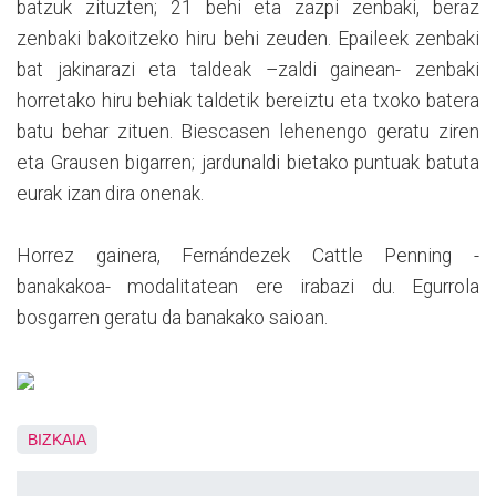
batzuk zituzten; 21 behi eta zazpi zenbaki, beraz
zenbaki bakoitzeko hiru behi zeuden. Epaileek zenbaki
bat jakinarazi eta taldeak –zaldi gainean- zenbaki
horretako hiru behiak taldetik bereiztu eta txoko batera
batu behar zituen. Biescasen lehenengo geratu ziren
eta Grausen bigarren; jardunaldi bietako puntuak batuta
eurak izan dira onenak.
Horrez gainera, Fernándezek Cattle Penning -
banakakoa- modalitatean ere irabazi du. Egurrola
bosgarren geratu da banakako saioan.
BIZKAIA