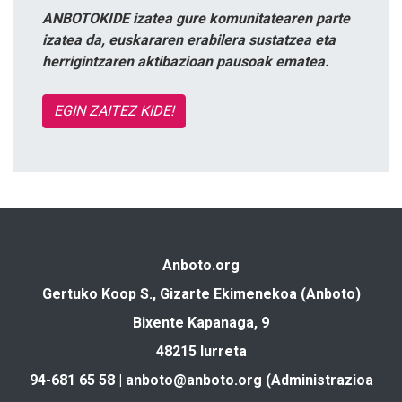
ANBOTOKIDE izatea gure komunitatearen parte
izatea da, euskararen erabilera sustatzea eta
herrigintzaren aktibazioan pausoak ematea.
EGIN ZAITEZ KIDE!
Anboto.org
Gertuko Koop S., Gizarte Ekimenekoa (Anboto)
Bixente Kapanaga, 9
48215 Iurreta
94-681 65 58 |
anboto@anboto.org
(Administrazioa