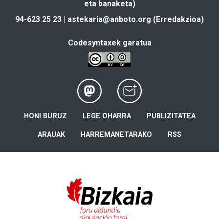
eta banaketa)
94-623 25 23 |
astekaria@anboto.org
(Erredakzioa)
Codesyntaxek garatua
HONI BURUZ
LEGE OHARRA
PUBLIZITATEA
ARAUAK
HARREMANETARAKO
RSS