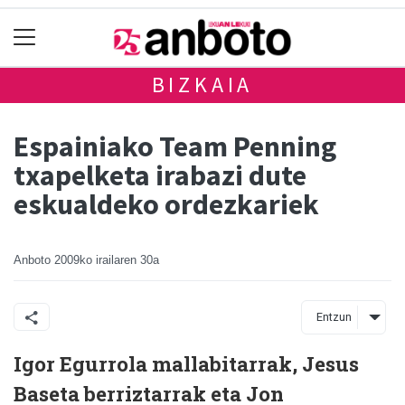
BIZKAIA
Espainiako Team Penning
txapelketa irabazi dute
eskualdeko ordezkariek
Anboto
2009ko irailaren 30a
Entzun
Igor Egurrola mallabitarrak, Jesus
Baseta berriztarrak eta Jon