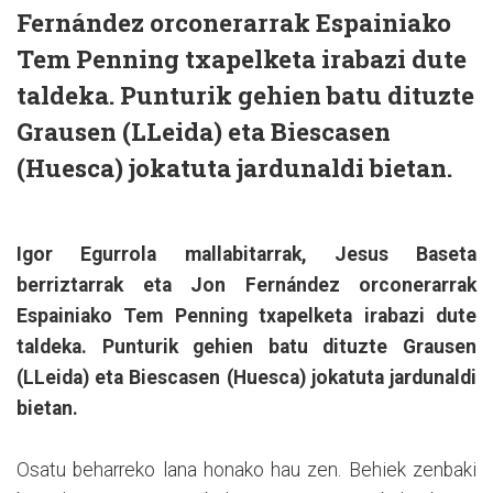
Fernández orconerarrak Espainiako
Tem Penning txapelketa irabazi dute
taldeka. Punturik gehien batu dituzte
Grausen (LLeida) eta Biescasen
(Huesca) jokatuta jardunaldi bietan.
Igor Egurrola mallabitarrak, Jesus Baseta
berriztarrak eta Jon Fernández orconerarrak
Espainiako Tem Penning txapelketa irabazi dute
taldeka. Punturik gehien batu dituzte Grausen
(LLeida) eta Biescasen (Huesca) jokatuta jardunaldi
bietan.
Osatu beharreko lana honako hau zen. Behiek zenbaki