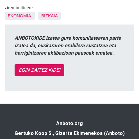
ziren in itinere.
EKONOMIA
BIZKAIA
ANBOTOKIDE izatea gure komunitatearen parte
izatea da, euskararen erabilera sustatzea eta
herrigintzaren aktibazioan pausoak ematea.
EGIN ZAITEZ KIDE!
Anboto.org
Gertuko Koop S., Gizarte Ekimenekoa (Anboto)