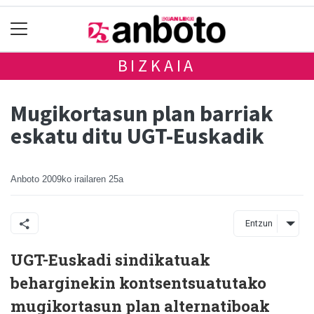
BIZKAIA
Mugikortasun plan barriak
eskatu ditu UGT-Euskadik
Anboto
2009ko irailaren 25a
Entzun
UGT-Euskadi sindikatuak
beharginekin kontsentsuatutako
mugikortasun plan alternatiboak