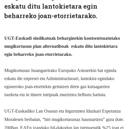
eskatu ditu lantokietara egin
beharreko joan-etorrietarako.
UGT-Euskadi sindikatuak beharginekin kontsentsuatutako
mugikortasun plan alternatiboak
eskatu ditu lantokietara
egin beharreko joan-etorrietarako.
Mugikortasun Jasangarrirako Europako Astearekin bat eginda
eskatu die enpresei eta Administrazinoari, lantokira egindako
eguneroko joan-etorriekin gertatzen diren gas kutsagarrien
isurketa eta in itinere istripuak murriztea helburu hartuta.
UGT-Euskadiko Lan Osasun eta Ingurumen Idazkari Esperanza
Moralesen berbatan, “hiri mugikortasunaz hausnartzea” gura dute.
2008an, EAEn izandako hil-dakodun lan istripuetatik %25 izan ei