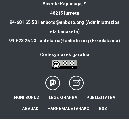
Bixente Kapanaga, 9
48215 Iurreta
94-681 65 58 |
anboto@anboto.org
(Administrazioa
eta banaketa)
94-623 25 23 |
astekaria@anboto.org
(Erredakzioa)
Codesyntaxek garatua
HONI BURUZ
LEGE OHARRA
PUBLIZITATEA
ARAUAK
HARREMANETARAKO
RSS