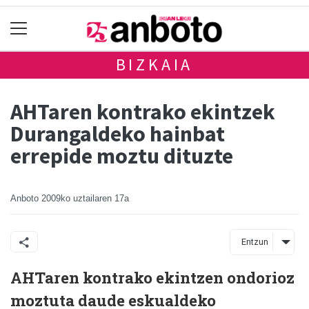
BIZKAIA
AHTaren kontrako ekintzek
Durangaldeko hainbat
errepide moztu dituzte
Anboto
2009ko uztailaren 17a
Entzun
AHTaren kontrako ekintzen ondorioz
moztuta daude eskualdeko