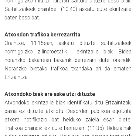
hormigoizko hiru zilindrotan sartuta dituzte beso biak.
Su-hiltzaileek oraintxe (10:40) askatu dute ekintzaile
baten beso bat.
Atxondon trafikoa berrezarrita
Oraintxe, 11:15ean, askatu dituzte su-hiltzaileek
hormigoizko zilindroetatik ekintzaile biak. Bidea
noranzko bakarrean bakarrik berrezarri dute oraindik.
Noranzko bietako trafikoa txandaka ari da ematen
Ertzaintza.
Atxondoko biak ere aske utzi dituzte
Atxondoko ekintzaile biak identifikatu ditu Ertzaintzak,
baina ez dituzte atxilotu. Desorden publikoa egotzita
etxera notifikazio bat helduko zaiela esan diete.
Trafikoa oraindik ez dute berrezarri (11:35). Bidezainak