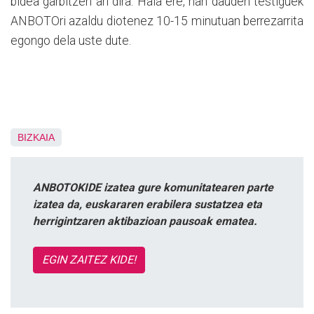
bidea garbitzen ari dira. Hala ere, han dauden testiguek
ANBOTOri azaldu diotenez 10-15 minutuan berrezarrita
egongo dela uste dute.
BIZKAIA
ANBOTOKIDE izatea gure komunitatearen parte
izatea da, euskararen erabilera sustatzea eta
herrigintzaren aktibazioan pausoak ematea.
EGIN ZAITEZ KIDE!