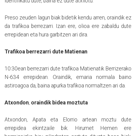
identifikatu dute, baina ez dute atxilotu.
Preso zeuden lagun biak bidetik kendu arren, oraindik ez
da trafikoa berrezarri. Izan ere, olioa ere zabaldu dute
errepidean eta hura garbitzen ari dira.
Trafikoa berrezarri dute Matienan
10:30ean berrezarri dute trafikoa Matienatik Berrizerako
N-634 errepidean. Oraindik, emaria normala baino
astiroagoa da, baina apurka trafikoa normaltzen ari da.
Atxondon
,
oraindik bidea moztuta
Atxondon, Apata eta Elorrio artean moztu dute
errepidea ekintzaile bik. Hirumet Hemen ere