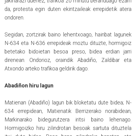
jakinarazi duenez, trafikoa 20 minutu beranduago ezarri
da, protesta egin duten ekintzaileak errepidetik atera
ondoren.
Segidan, zortzirak baino lehentxoago, hainbat lagunek
N-634 eta N-636 errepideak moztu dituzte, hormigoiz
betetako bidoietan besoa preso, bidea erdian jarri
direnean. Ondorioz, oraindik Abadiño, Zaldibar eta
Atxondo arteko trafikoa geldirik dago.
Abadiñon hiru lagun
Matienan (Abadiño) lagun bik bloketatu dute bidea; N-
634 errepidean, Matienatik Berrizerako norabidean,
Markinarako bidegurutzera iritsi baino lehenago.
Hormigoizko hiru zilindrotan besoak sartuta dituztela