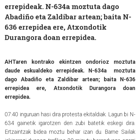
errepideak. N-634a moztuta dago
Abadiño eta Zaldibar artean; baita N-
636 errepidea ere, Atxondotik
Durangora doan errepidea.
AHTaren kontrako ekintzen ondorioz moztuta
daude eskualdeko errepideak. N-634a moztuta
dago Abadiño eta Zaldibar artean; baita N-636
errepidea ere, Atxondotik Durangora doan
errepidea.
07:40 inguruan hasi dira protesta ekitaldiak. Lagun bi N-
634 gainetik igarotzen den zubi batetik eskegi dira.
Ertzaintzak bidea moztu behar izan du. Barne Sailak