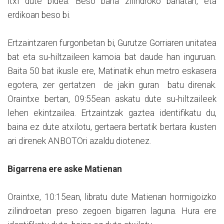
itxi dute bidea. Beso bana zilindroko banatan, eta
erdikoan beso bi.
Ertzaintzaren furgonbetan bi, Gurutze Gorriaren unitatea
bat eta su-hiltzaileen kamoia bat daude han inguruan.
Baita 50 bat ikusle ere, Matinatik ehun metro eskasera
egotera, zer gertatzen de jakin guran batu direnak.
Oraintxe bertan, 09:55ean askatu dute su-hiltzaileek
lehen ekintzailea. Ertzaintzak gaztea identifikatu du,
baina ez dute atxilotu, gertaera bertatik bertara ikusten
ari direnek ANBOTOri azaldu diotenez.
Bigarrena ere aske Matienan
Oraintxe, 10:15ean, libratu dute Matienan hormigoizko
zilindroetan preso zegoen bigarren laguna. Hura ere