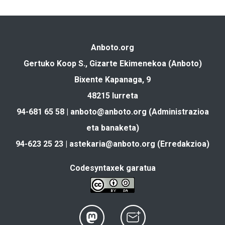
Anboto.org
Gertuko Koop S., Gizarte Ekimenekoa (Anboto)
Bixente Kapanaga, 9
48215 Iurreta
94-681 65 58 |
anboto@anboto.org
(Administrazioa
eta banaketa)
94-623 25 23 |
astekaria@anboto.org
(Erredakzioa)
Codesyntaxek garatua