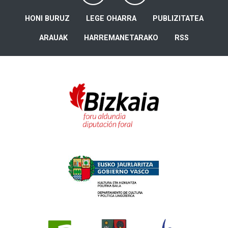
HONI BURUZ
LEGE OHARRA
PUBLIZITATEA
ARAUAK
HARREMANETARAKO
RSS