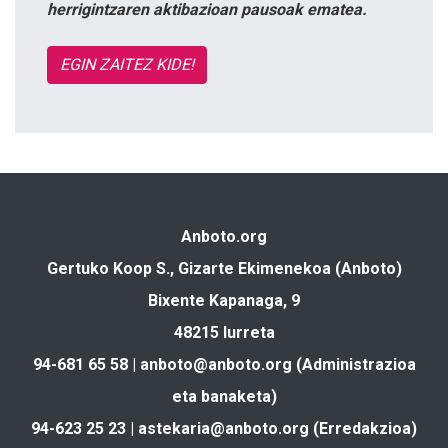
herrigintzaren aktibazioan pausoak ematea.
EGIN ZAITEZ KIDE!
Anboto.org
Gertuko Koop S., Gizarte Ekimenekoa (Anboto)
Bixente Kapanaga, 9
48215 Iurreta
94-681 65 58 |
anboto@anboto.org
(Administrazioa
eta banaketa)
94-623 25 23 |
astekaria@anboto.org
(Erredakzioa)