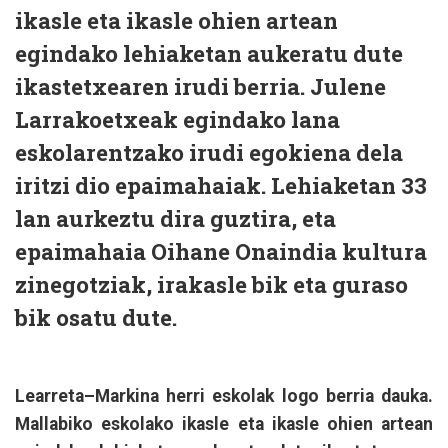
ikasle eta ikasle ohien artean
egindako lehiaketan aukeratu dute
ikastetxearen irudi berria. Julene
Larrakoetxeak egindako lana
eskolarentzako irudi egokiena dela
iritzi dio epaimahaiak. Lehiaketan 33
lan aurkeztu dira guztira, eta
epaimahaia Oihane Onaindia kultura
zinegotziak, irakasle bik eta guraso
bik osatu dute.
Learreta–Markina herri eskolak logo berria dauka.
Mallabiko eskolako ikasle eta ikasle ohien artean