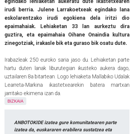
egindako lehiaketan aukeratu dute ikastetxearen
irudi berria. Julene Larrakoetxeak egindako lana
eskolarentzako irudi egokiena dela iritzi dio
epaimahaiak. Lehiaketan 33 lan aurkeztu dira
guztira, eta epaimahaia Oihane Onaindia kultura
zinegotziak, irakasle bik eta guraso bik osatu dute.
Irabazleak 250 euroko saria jaso du. Lehiaketan parte
hartu duten lanak liburutegian ikusteko aukera dago,
uztailaren 8a bitartean. Logo lehiaketa Mallabiko Udalak
Learreta-Markina ikastetxearekin batera martxan
jarritako ekimena izan da.
BIZKAIA
ANBOTOKIDE izatea gure komunitatearen parte
izatea da, euskararen erabilera sustatzea eta