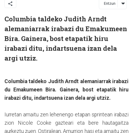
Entzun
Columbia taldeko Judith Arndt
alemaniarrak irabazi du Emakumeen
Bira. Gainera, bost etapatik hiru
irabazi ditu, indartsuena izan dela
argi utziz.
Columbia taldeko Judith Arndt alemaniarrak irabazi
du Emakumeen Bira. Gainera, bost etapatik hiru
irabazi ditu, indartsuena izan dela argi utziz.
Iurretan amaitu zen lehenengo etapan sprintean irabazi
zion Nicole Cooke gazteari eta bere hautagaitza
aurkeztu zuen. Ostiralean, Amurrion hasi eta amaitu zen