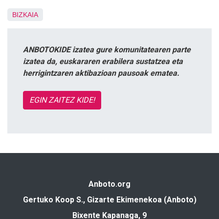
BIZKAIA
ANBOTOKIDE izatea gure komunitatearen parte
izatea da, euskararen erabilera sustatzea eta
herrigintzaren aktibazioan pausoak ematea.
EGIN ZAITEZ KIDE!
Anboto.org
Gertuko Koop S., Gizarte Ekimenekoa (Anboto)
Bixente Kapanaga, 9