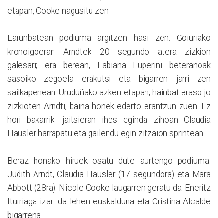
etapan, Cooke nagusitu zen.
Larunbatean podiuma argitzen hasi zen. Goiuriako
kronoigoeran Arndtek 20 segundo atera zizkion
galesari; era berean, Fabiana Luperini beteranoak
sasoiko zegoela erakutsi eta bigarren jarri zen
sailkapenean. Uruduñako azken etapan, hainbat eraso jo
zizkioten Arndti, baina honek ederto erantzun zuen. Ez
hori bakarrik: jaitsieran ihes eginda zihoan Claudia
Hausler harrapatu eta gailendu egin zitzaion sprintean.
Beraz honako hiruek osatu dute aurtengo podiuma:
Judith Arndt, Claudia Hausler (17 segundora) eta Mara
Abbott (28ra). Nicole Cooke laugarren geratu da. Eneritz
Iturriaga izan da lehen euskalduna eta Cristina Alcalde
bigarrena.