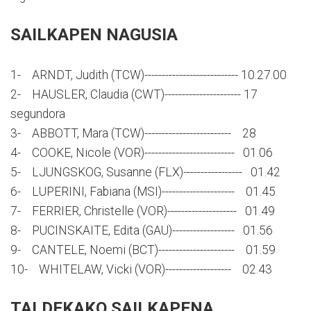
SAILKAPEN NAGUSIA
1- ARNDT, Judith (TCW)--------------------------- 10.27.00
2- HAUSLER, Claudia (CWT)---------------------- 17
segundora
3- ABBOTT, Mara (TCW)------------------------- 28
4- COOKE, Nicole (VOR)-------------------------- 01.06
5- LJUNGSKOG, Susanne (FLX)----------------- 01.42
6- LUPERINI, Fabiana (MSI)--------------------- 01.45
7- FERRIER, Christelle (VOR)-------------------- 01.49
8- PUCINSKAITE, Edita (GAU)------------------ 01.56
9- CANTELE, Noemi (BCT)---------------------- 01.59
10- WHITELAW, Vicki (VOR)------------------- 02.43
TALDEKAKO SAILKAPENA