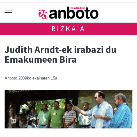
BIZKAIA
Judith Arndt-ek irabazi du
Emakumeen Bira
Anboto
2009ko ekainaren 15a