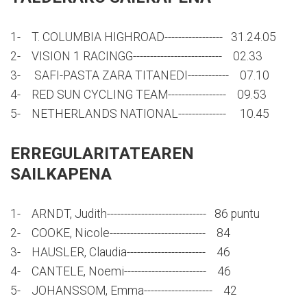
1- T. COLUMBIA HIGHROAD----------------- 31.24.05
2- VISION 1 RACINGG-------------------------- 02.33
3- SAFI-PASTA ZARA TITANEDI------------ 07.10
4- RED SUN CYCLING TEAM----------------- 09.53
5- NETHERLANDS NATIONAL-------------- 10.45
ERREGULARITATEAREN
SAILKAPENA
1- ARNDT, Judith----------------------------- 86 puntu
2- COOKE, Nicole---------------------------- 84
3- HAUSLER, Claudia----------------------- 46
4- CANTELE, Noemi------------------------ 46
5- JOHANSSOM, Emma-------------------- 42