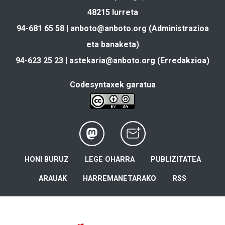
48215 Iurreta
94-681 65 58 |
anboto@anboto.org
(Administrazioa
eta banaketa)
94-623 25 23 |
astekaria@anboto.org
(Erredakzioa)
Codesyntaxek garatua
HONI BURUZ
LEGE OHARRA
PUBLIZITATEA
ARAUAK
HARREMANETARAKO
RSS