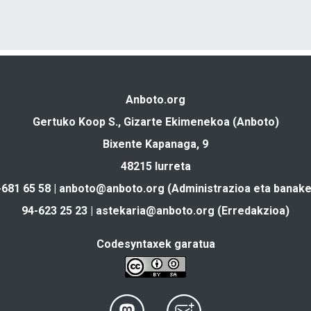
Anboto.org
Gertuko Koop S., Gizarte Ekimenekoa (Anboto)
Bixente Kapanaga, 9
48215 Iurreta
-681 65 58 |
anboto@anboto.org
(Administrazioa eta banake
94-623 25 23 |
astekaria@anboto.org
(Erredakzioa)
Codesyntaxek garatua