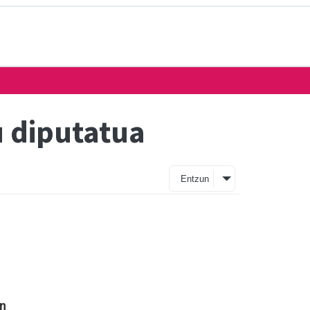
u diputatua
Entzun
in