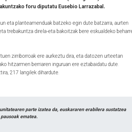
akuntzako foru diputatu Eusebio Larrazabal.
izun eta planteamenduak batzeko egin dute batzarra, aurten
eta trebakuntza direla-eta bakoitzak bere eskualdeko beharr
uen zirriborroak ere aurkeztu dira, eta datozen urteetan
ko hitzarmen berriaren inguruan ere eztabaidatu dute.
ira, 217 langilek dihardute.
itatearen parte izatea da, euskararen erabilera sustatzea
n pausoak ematea.