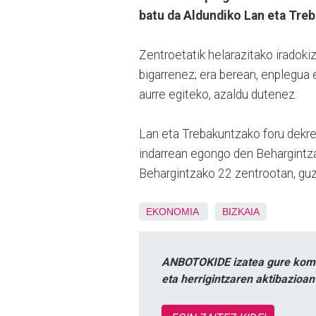
batu da Aldundiko Lan eta Treb
Zentroetatik helarazitako iradok
bigarrenez; era berean, enplegua 
aurre egiteko, azaldu dutenez.
Lan eta Trebakuntzako foru dekret
indarrean egongo den Behargintza
Behargintzako 22 zentrootan, guzt
EKONOMIA
BIZKAIA
ANBOTOKIDE izatea gure komun
eta herrigintzaren aktibazioa