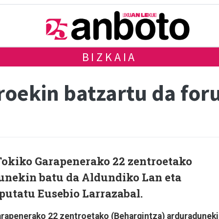
BIZKAIA
roekin batzartu da for
Tokiko Garapenerako 22 zentroetako
unekin batu da Aldundiko Lan eta
putatu Eusebio Larrazabal.
arapenerako 22 zentroetako (Behargintza) arduradunek