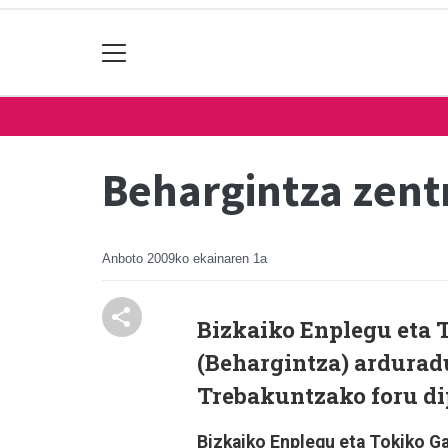
Behargintza zent
Anboto
2009ko ekainaren 1a
Bizkaiko Enplegu eta 
(Behargintza) ardurad
Trebakuntzako foru di
Bizkaiko Enplegu eta Tokiko G