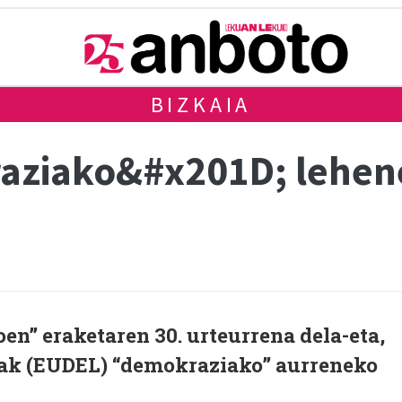
BIZKAIA
ziako&#x201D; lehene
n” eraketaren 30. urteurrena dela-eta,
eak (EUDEL) “demokraziako” aurreneko