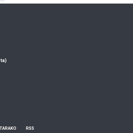
ta)
TARAKO
RSS