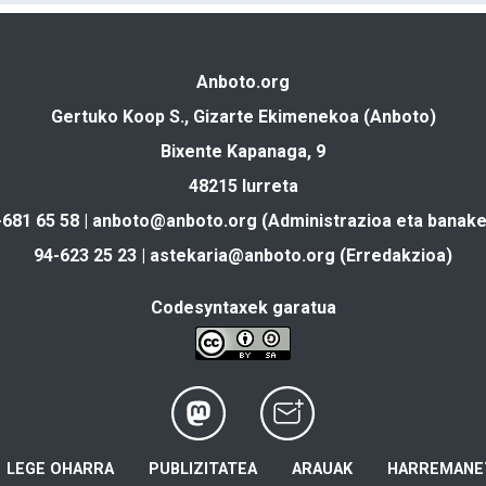
Anboto.org
Gertuko Koop S., Gizarte Ekimenekoa (Anboto)
Bixente Kapanaga, 9
48215 Iurreta
-681 65 58 |
anboto@anboto.org
(Administrazioa eta banake
94-623 25 23 |
astekaria@anboto.org
(Erredakzioa)
Codesyntaxek garatua
LEGE OHARRA
PUBLIZITATEA
ARAUAK
HARREMANE