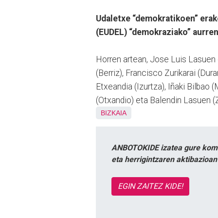
Udaletxe “demokratikoen” erake
(EUDEL) “demokraziako” aurren
Horren artean, Jose Luis Lasuen 
(Berriz), Francisco Zurikarai (Dur
Etxeandia (Izurtza), Iñaki Bilbao 
(Otxandio) eta Balendin Lasuen (Z
BIZKAIA
ANBOTOKIDE izatea gure komun
eta herrigintzaren aktibazioa
EGIN ZAITEZ KIDE!