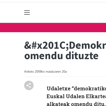
&#x201C;Demokra
omendu dituzte
Anboto
2009ko maiatzaren 20a
Udaletxe “demokratikoe
Euskal Udalen Elkart
alkateak omendu ditu.