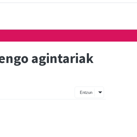
ngo agintariak
Entzun