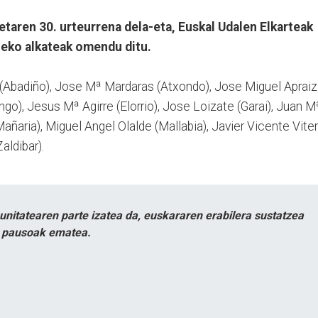
taren 30. urteurrena dela-eta, Euskal Udalen Elkarteak
eko alkateak omendu ditu.
(Abadiño), Jose Mª Mardaras (Atxondo), Jose Miguel Apraiz
ango), Jesus Mª Agirre (Elorrio), Jose Loizate (Garai), Juan M
(Mañaria), Miguel Angel Olalde (Mallabia), Javier Vicente Viter
aldibar).
itatearen parte izatea da, euskararen erabilera sustatzea
n pausoak ematea.