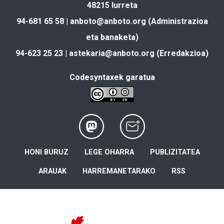
48215 Iurreta
94-681 65 58 |
anboto@anboto.org
(Administrazioa
eta banaketa)
94-623 25 23 |
astekaria@anboto.org
(Erredakzioa)
Codesyntaxek garatua
HONI BURUZ
LEGE OHARRA
PUBLIZITATEA
ARAUAK
HARREMANETARAKO
RSS