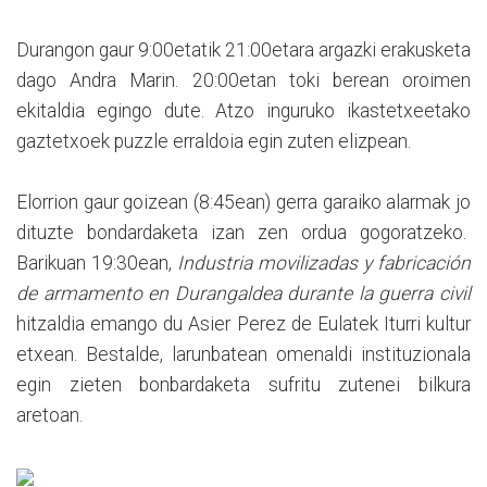
Durangon gaur 9:00etatik 21:00etara argazki erakusketa
dago Andra Marin. 20:00etan toki berean oroimen
ekitaldia egingo dute. Atzo inguruko ikastetxeetako
gaztetxoek puzzle erraldoia egin zuten elizpean.
Elorrion gaur goizean (8:45ean) gerra garaiko alarmak jo
dituzte bondardaketa izan zen ordua gogoratzeko.
Barikuan 19:30ean,
Industria movilizadas y fabricación
de armamento en Durangaldea durante la guerra civil
hitzaldia emango du Asier Perez de Eulatek Iturri kultur
etxean. Bestalde, larunbatean omenaldi instituzionala
egin zieten bonbardaketa sufritu zutenei bilkura
aretoan.