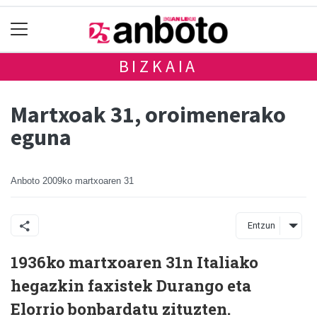
BIZKAIA
Martxoak 31, oroimenerako
eguna
Anboto
2009ko martxoaren 31
Entzun
1936ko martxoaren 31n Italiako
hegazkin faxistek Durango eta
Elorrio bonbardatu zituzten.