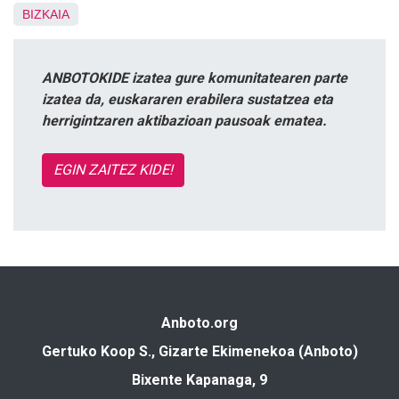
BIZKAIA
ANBOTOKIDE izatea gure komunitatearen parte
izatea da, euskararen erabilera sustatzea eta
herrigintzaren aktibazioan pausoak ematea.
EGIN ZAITEZ KIDE!
Anboto.org
Gertuko Koop S., Gizarte Ekimenekoa (Anboto)
Bixente Kapanaga, 9