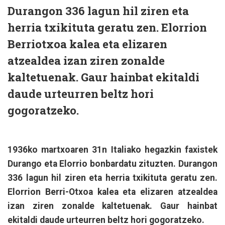
Durangon 336 lagun hil ziren eta
herria txikituta geratu zen. Elorrion
Berriotxoa kalea eta elizaren
atzealdea izan ziren zonalde
kaltetuenak. Gaur hainbat ekitaldi
daude urteurren beltz hori
gogoratzeko.
1936ko martxoaren 31n Italiako hegazkin faxistek
Durango eta Elorrio bonbardatu zituzten. Durangon
336 lagun hil ziren eta herria txikituta geratu zen.
Elorrion Berri-Otxoa kalea eta elizaren atzealdea
izan ziren zonalde kaltetuenak. Gaur hainbat
ekitaldi daude urteurren beltz hori gogoratzeko.