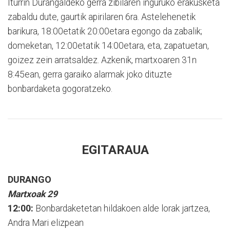
Iturrin Durangaldeko gerra zibilaren inguruko erakusketa
zabaldu dute, gaurtik apirilaren 6ra. Astelehenetik
barikura, 18:00etatik 20:00etara egongo da zabalik;
domeketan, 12:00etatik 14:00etara, eta, zapatuetan,
goizez zein arratsaldez. Azkenik, martxoaren 31n
8:45ean, gerra garaiko alarmak joko dituzte
bonbardaketa gogoratzeko.
EGITARAUA
DURANGO
Martxoak 29
12:00:
Bonbardaketetan hildakoen alde lorak jartzea,
Andra Mari elizpean