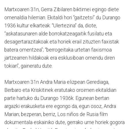
Martxoaren 31n, Gerra Zibilaren biktimei egingo diete
omenaldia hilerrian. Ekitaldi hori “gaitzetsi” du Durango
1936 kultur elkarteak. “Ulertezina” da, diote,
“askatasunaren alde borrokatzeagaitik fusilatu eta
desagertarazitakoak eta horiek erail zituzten faxistak
batera omentzea”; “berrogeitaka urtetan faxismoa
jartzearren hildakoak era esklusiboan omendu diren
tokian”, gaineratu dute.
Martxoaren 31n Andra Maria elizpean Gerediaga,
Berbaro eta Kriskitinek eratutako oroimen ekitaldian
parte hartuko du Durango 1936k. Egunean bertan
argazki erakusketa ere egongo da, egun osoz, Andra
Marian; bezperan, berriz, Los niños de Rusia film
dokumentala eskainiko dute, gerrako ume horiek gogora