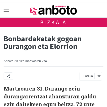
BIZKAIA
Bonbardaketak gogoan
Durangon eta Elorrion
Anboto
2009ko martxoaren 27a
Entzun
Martxoaren 31: Durango zein
durangarrentzat ahanzturan galdu
ezin daitekeen egun beltza. 72 urte