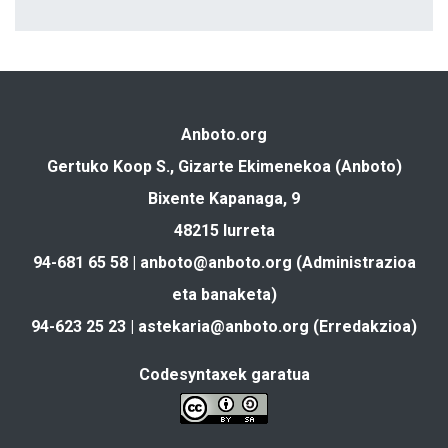
Anboto.org
Gertuko Koop S., Gizarte Ekimenekoa (Anboto)
Bixente Kapanaga, 9
48215 Iurreta
94-681 65 58 |
anboto@anboto.org
(Administrazioa
eta banaketa)
94-623 25 23 |
astekaria@anboto.org
(Erredakzioa)
Codesyntaxek garatua