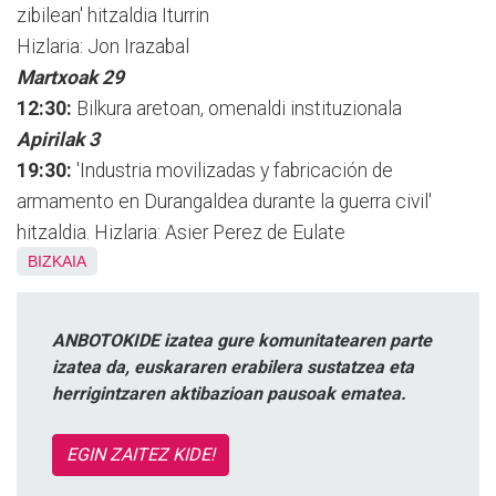
zibilean' hitzaldia Iturrin
Hizlaria: Jon Irazabal
Martxoak 29
12:30:
Bilkura aretoan, omenaldi instituzionala
Apirilak 3
19:30:
'Industria movilizadas y fabricación de
armamento en Durangaldea durante la guerra civil'
hitzaldia. Hizlaria: Asier Perez de Eulate
BIZKAIA
ANBOTOKIDE izatea gure komunitatearen parte
izatea da, euskararen erabilera sustatzea eta
herrigintzaren aktibazioan pausoak ematea.
EGIN ZAITEZ KIDE!