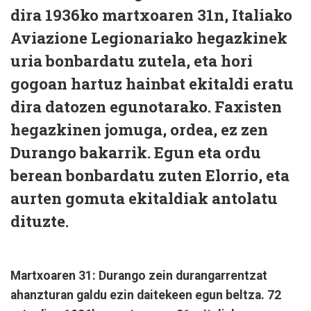
dira 1936ko martxoaren 31n, Italiako
Aviazione Legionariako hegazkinek
uria bonbardatu zutela, eta hori
gogoan hartuz hainbat ekitaldi eratu
dira datozen egunotarako. Faxisten
hegazkinen jomuga, ordea, ez zen
Durango bakarrik. Egun eta ordu
berean bonbardatu zuten Elorrio, eta
aurten gomuta ekitaldiak antolatu
dituzte.
Martxoaren 31: Durango zein durangarrentzat
ahanzturan galdu ezin daitekeen egun beltza. 72