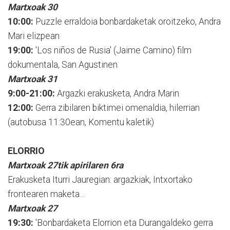
Martxoak 30
10:00:
Puzzle erraldoia bonbardaketak oroitzeko, Andra
Mari elizpean
19:00:
'Los niños de Rusia' (Jaime Camino) film
dokumentala, San Agustinen
Martxoak 31
9:00-21:00:
Argazki erakusketa, Andra Marin
12:00:
Gerra zibilaren biktimei omenaldia, hilerrian
(autobusa 11:30ean, Komentu kaletik)
ELORRIO
Martxoak 27tik apirilaren 6ra
Erakusketa Iturri Jauregian: argazkiak, Intxortako
frontearen maketa…
Martxoak 27
19:30:
'Bonbardaketa Elorrion eta Durangaldeko gerra