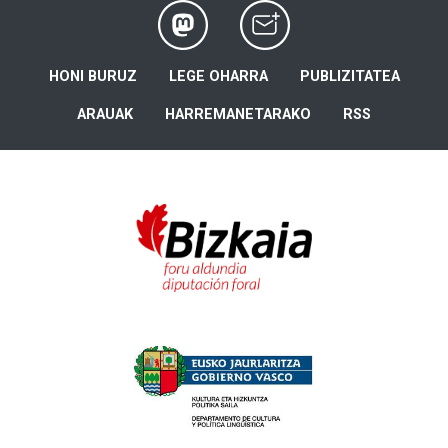
HONI BURUZ
LEGE OHARRA
PUBLIZITATEA
ARAUAK
HARREMANETARAKO
RSS