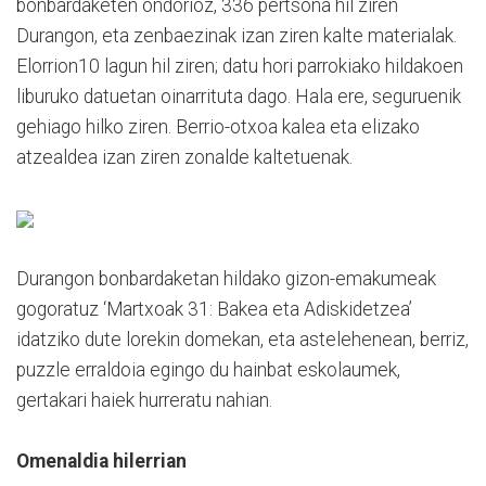
bonbardaketen ondorioz, 336 pertsona hil ziren
Durangon, eta zenbaezinak izan ziren kalte materialak.
Elorrion10 lagun hil ziren; datu hori parrokiako hildakoen
liburuko datuetan oinarrituta dago. Hala ere, seguruenik
gehiago hilko ziren. Berrio-otxoa kalea eta elizako
atzealdea izan ziren zonalde kaltetuenak.
Durangon bonbardaketan hildako gizon-emakumeak
gogoratuz ‘Martxoak 31: Bakea eta Adiskidetzea’
idatziko dute lorekin domekan, eta astelehenean, berriz,
puzzle erraldoia egingo du hainbat eskolaumek,
gertakari haiek hurreratu nahian.
Omenaldia hilerrian