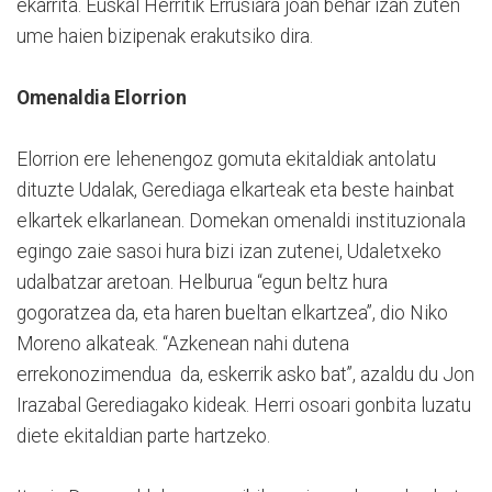
ekarrita. Euskal Herritik Errusiara joan behar izan zuten
ume haien bizipenak erakutsiko dira.
Omenaldia Elorrion
Elorrion ere lehenengoz gomuta ekitaldiak antolatu
dituzte Udalak, Gerediaga elkarteak eta beste hainbat
elkartek elkarlanean. Domekan omenaldi instituzionala
egingo zaie sasoi hura bizi izan zutenei, Udaletxeko
udalbatzar aretoan. Helburua “egun beltz hura
gogoratzea da, eta haren bueltan elkartzea”, dio Niko
Moreno alkateak. “Azkenean nahi dutena
errekonozimendua da, eskerrik asko bat”, azaldu du Jon
Irazabal Gerediagako kideak. Herri osoari gonbita luzatu
diete ekitaldian parte hartzeko.