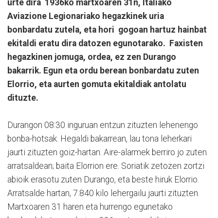
urte dira 1936ko martxoaren 31n, Italiako
Aviazione Legionariako hegazkinek uria
bonbardatu zutela, eta hori gogoan hartuz hainbat
ekitaldi eratu dira datozen egunotarako. Faxisten
hegazkinen jomuga, ordea, ez zen Durango
bakarrik. Egun eta ordu berean bonbardatu zuten
Elorrio, eta aurten gomuta ekitaldiak antolatu
dituzte.
Durangon 08:30 inguruan entzun zituzten lehenengo
bonba-hotsak. Hegaldi bakarrean, lau tona leherkari
jaurti zituzten goiz-hartan. Aire-alarmek berriro jo zuten
arratsaldean; baita Elorrion ere. Soriatik zetozen zortzi
abioik erasotu zuten Durango, eta beste hiruk Elorrio.
Arratsalde hartan, 7.840 kilo lehergailu jaurti zituzten.
Martxoaren 31 haren eta hurrengo egunetako