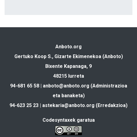
Anboto.org
Gertuko Koop S., Gizarte Ekimenekoa (Anboto)
Bixente Kapanaga, 9
48215 Iurreta
94-681 65 58 |
anboto@anboto.org
(Administrazioa
eta banaketa)
94-623 25 23 |
astekaria@anboto.org
(Erredakzioa)
Codesyntaxek garatua