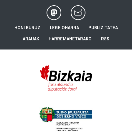
HONI BURUZ
LEGE OHARRA
PUBLIZITATEA
ARAUAK
HARREMANETARAKO
RSS