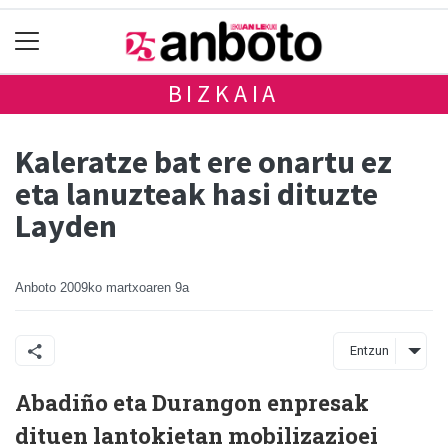
BIZKAIA
Kaleratze bat ere onartu ez
eta lanuzteak hasi dituzte
Layden
Anboto
2009ko martxoaren 9a
Entzun
Abadiño eta Durangon enpresak
dituen lantokietan mobilizazioei