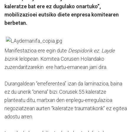
kaleratze bat ere ez dugulako onartuko”,
mobilizazioei eutsiko diete enpresa komitearen
berbetan.
Manifestazioa ere egin dute
Despidorik ez. Layde
bizirik
lelopean. Komitea Corusen Holandako
zuzendaritzarekin ere hartu-emanean jarri dira.
Durangaldean “erreferentea” izan da laminazioa, baina
ez du unerik “onena” bizi. Corusek 55 kaleratze
planteatu ditu, martxan den enplegu-erregulazioa
negoziatzean aurten “kaleratze traumatikorik” ez egitea
adostu arren.