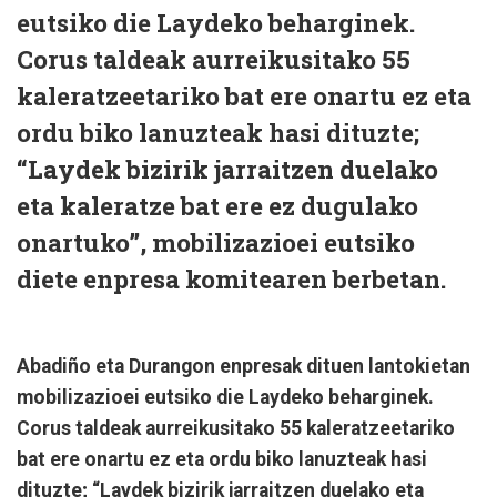
eutsiko die Laydeko beharginek.
Corus taldeak aurreikusitako 55
kaleratzeetariko bat ere onartu ez eta
ordu biko lanuzteak hasi dituzte;
“Laydek bizirik jarraitzen duelako
eta kaleratze bat ere ez dugulako
onartuko”, mobilizazioei eutsiko
diete enpresa komitearen berbetan.
Abadiño eta Durangon enpresak dituen lantokietan
mobilizazioei eutsiko die Laydeko beharginek.
Corus taldeak aurreikusitako 55 kaleratzeetariko
bat ere onartu ez eta ordu biko lanuzteak hasi
dituzte; “Laydek bizirik jarraitzen duelako eta