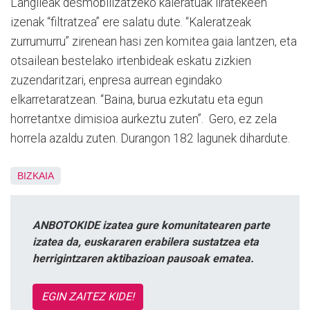
Langileak desmobilizatzeko kaleratuak liratekeen
izenak “filtratzea” ere salatu dute. “Kaleratzeak
zurrumurru” zirenean hasi zen komitea gaia lantzen, eta
otsailean bestelako irtenbideak eskatu zizkien
zuzendaritzari, enpresa aurrean egindako
elkarretaratzean. “Baina, burua ezkutatu eta egun
horretantxe dimisioa aurkeztu zuten”. Gero, ez zela
horrela azaldu zuten. Durangon 182 lagunek dihardute.
BIZKAIA
ANBOTOKIDE izatea gure komunitatearen parte
izatea da, euskararen erabilera sustatzea eta
herrigintzaren aktibazioan pausoak ematea.
EGIN ZAITEZ KIDE!