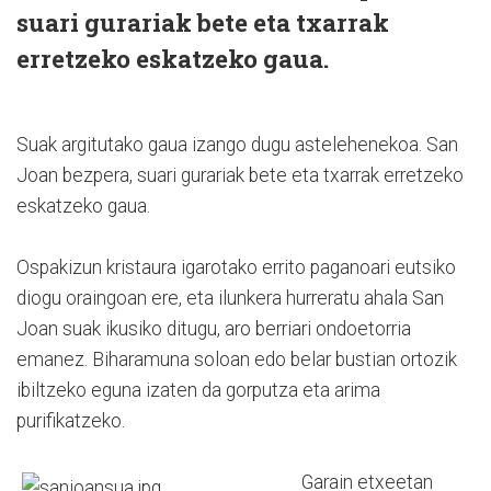
suari gurariak bete eta txarrak
erretzeko eskatzeko gaua.
Suak argitutako gaua izango dugu astelehenekoa. San
Joan bezpera, suari gurariak bete eta txarrak erretzeko
eskatzeko gaua.
Ospakizun kristaura igarotako errito paganoari eutsiko
diogu oraingoan ere, eta ilunkera hurreratu ahala San
Joan suak ikusiko ditugu, aro berriari ondoetorria
emanez. Biharamuna soloan edo belar bustian ortozik
ibiltzeko eguna izaten da gorputza eta arima
purifikatzeko.
Garain etxeetan