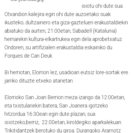
isiotu ohi dute sua.
Otxandion kalejira egin ohi dute auzoetako suak
ikusteko; dultzainero eta giza-gazteluen erakustaldiekin
abiatuko da aurten, 21:00etan, Sabadell (Katalunia)
herriarekin kultura-elkartrukea egin dela aprobetxatuz.
Ondoren, su artifizialen erakustaldia eskainiko du
Forques de Can Deuk.
Bi herriotan, Elorrion lez, usadioari eutsiz lore-sortak ere
jarriko dituzte etxeko atarietan.
Elorrioko San Joan Berrion meza izango da 12:00etan,
eta txistulariekin batera, San Joanera igotzeko
hitzordua 16:30ean egin dute plazan; sua
isiotzeko,berriz, 22.00etan, kiroldegiko aparkalekuan.
Trikitidantzek berotuko du giroa. Durangoko Aramotz