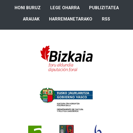
HONI BURUZ
LEGE OHARRA
PUBLIZITATEA
ARAUAK
HARREMANETARAKO
RSS