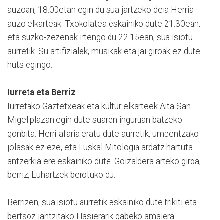
auzoan, 18:00etan egin du sua jartzeko deia Herria
auzo elkarteak. Txokolatea eskainiko dute 21:30ean,
eta suzko-zezenak irtengo du 22:15ean, sua isiotu
aurretik. Su artifizialek, musikak eta jai giroak ez dute
huts egingo.
Iurreta eta Berriz
Iurretako Gaztetxeak eta kultur elkarteek Aita San
Migel plazan egin dute suaren inguruan batzeko
gonbita. Herri-afaria eratu dute aurretik, umeentzako
jolasak ez eze, eta Euskal Mitologia ardatz hartuta
antzerkia ere eskainiko dute. Goizaldera arteko giroa,
berriz, Luhartzek berotuko du.
Berrizen, sua isiotu aurretik eskainiko dute trikiti eta
bertsoz jantzitako Hasierarik gabeko amaiera