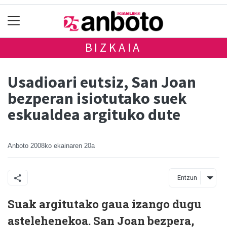
BIZKAIA
Usadioari eutsiz, San Joan
bezperan isiotutako suek
eskualdea argituko dute
Anboto
2008ko ekainaren 20a
Entzun
Suak argitutako gaua izango dugu
astelehenekoa. San Joan bezpera,