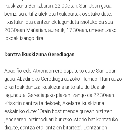
ikuskizuna Berrizburun, 22:00etan. San Joan gaua,
berriz, su artifizialek eta txalapartak osotuko dute.
Txistulari eta dantzariek lagunduta isiotuko da sua
20:30ean Mañarian; aurretik, 17:30ean, umeentzako
jokoak izango dira.
Dantza ikuskizuna Gerediagan
Abadiño edo Atxondon ere ospatuko dute San Joan
gaua. Abadiñoko Gerediaga auzoko Hamabi Harri auzo
elkarteak dantza ikuskizuna antolatu du Udalak
lagunduta. Gerediagako plazan izango da 22:30ean.
Kriskitin dantza taldekoek, Akelarre ikuskizuna
eskainiko dute: "Orain bost mende gurean bizi zen
jendearen bizimoduari buruzko istorio bat kontatuko
digute, dantza eta jantzien bitartez". Dantzarien