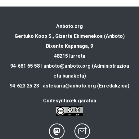
Anboto.org
Gertuko Koop S., Gizarte Ekimenekoa (Anboto)
Bixente Kapanaga, 9
48215 Iurreta
94-681 65 58 |
anboto@anboto.org
(Administrazioa
eta banaketa)
94-623 25 23 |
astekaria@anboto.org
(Erredakzioa)
Codesyntaxek garatua