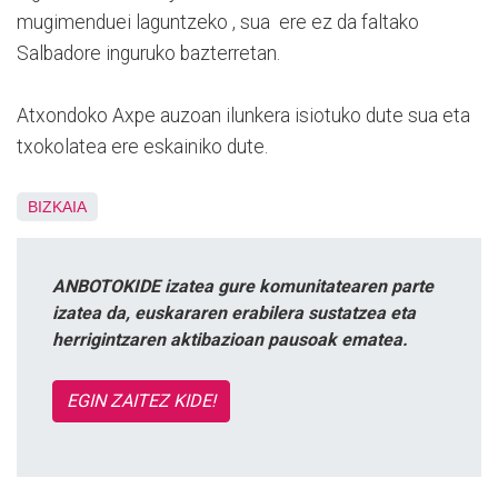
mugimenduei laguntzeko , sua ere ez da faltako
Salbadore inguruko bazterretan.
Atxondoko Axpe auzoan ilunkera isiotuko dute sua eta
txokolatea ere eskainiko dute.
BIZKAIA
ANBOTOKIDE izatea gure komunitatearen parte
izatea da, euskararen erabilera sustatzea eta
herrigintzaren aktibazioan pausoak ematea.
EGIN ZAITEZ KIDE!