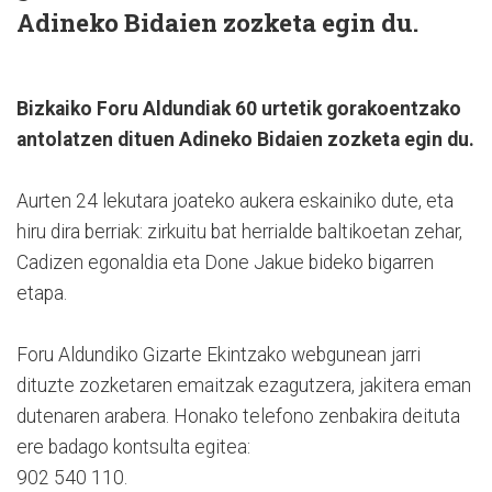
Adineko Bidaien zozketa egin du.
Bizkaiko Foru Aldundiak 60 urtetik gorakoentzako
antolatzen dituen Adineko Bidaien zozketa egin du.
Aurten 24 lekutara joateko aukera eskainiko dute, eta
hiru dira berriak: zirkuitu bat herrialde baltikoetan zehar,
Cadizen egonaldia eta Done Jakue bideko bigarren
etapa.
Foru Aldundiko Gizarte Ekintzako webgunean jarri
dituzte zozketaren emaitzak ezagutzera, jakitera eman
dutenaren arabera. Honako telefono zenbakira deituta
ere badago kontsulta egitea:
902 540 110.