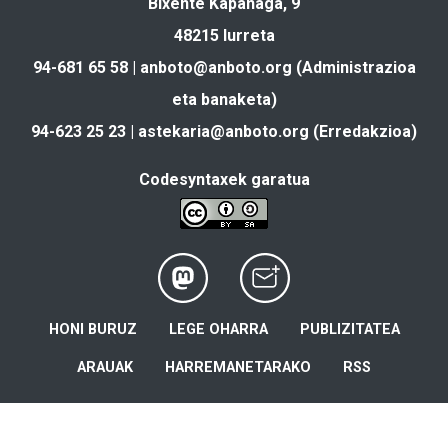
Bixente Kapanaga, 9
48215 Iurreta
94-681 65 58 |
anboto@anboto.org
(Administrazioa
eta banaketa)
94-623 25 23 |
astekaria@anboto.org
(Erredakzioa)
Codesyntaxek garatua
HONI BURUZ
LEGE OHARRA
PUBLIZITATEA
ARAUAK
HARREMANETARAKO
RSS