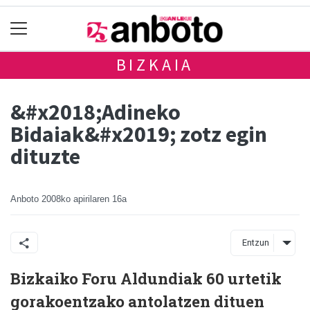
BIZKAIA
&#x2018;Adineko
Bidaiak&#x2019; zotz egin
dituzte
Anboto
2008ko apirilaren 16a
Entzun
Bizkaiko Foru Aldundiak 60 urtetik
gorakoentzako antolatzen dituen