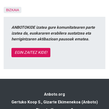
BIZKAIA
ANBOTOKIDE izatea gure komunitatearen parte
izatea da, euskararen erabilera sustatzea eta
herrigintzaren aktibazioan pausoak ematea.
EGIN ZAITEZ KIDE!
Anboto.org
Gertuko Koop S., Gizarte Ekimenekoa (Anboto)