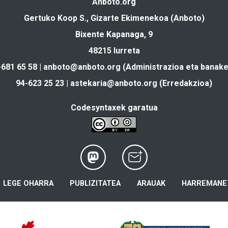
Anboto.org
Gertuko Koop S., Gizarte Ekimenekoa (Anboto)
Bixente Kapanaga, 9
48215 Iurreta
-681 65 58 |
anboto@anboto.org
(Administrazioa eta banake
94-623 25 23 |
astekaria@anboto.org
(Erredakzioa)
Codesyntaxek garatua
LEGE OHARRA
PUBLIZITATEA
ARAUAK
HARREMANE