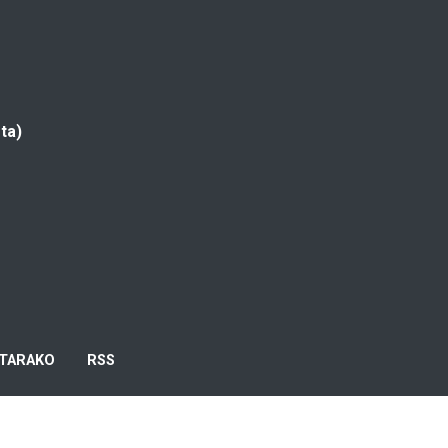
ta)
TARAKO
RSS