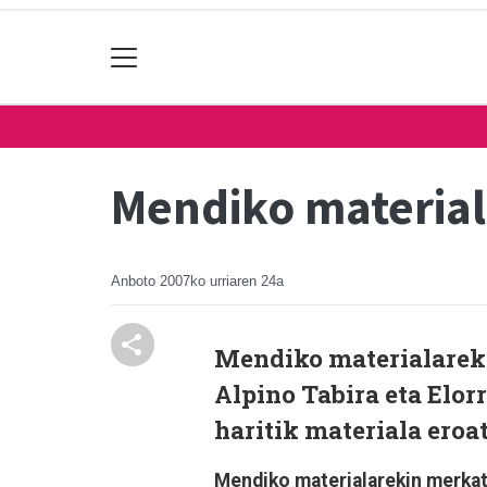
Mendiko material
Anboto
2007ko urriaren 24a
Mendiko materialarek
Alpino Tabira eta Elor
haritik materiala eroat
Mendiko materialarekin merkat