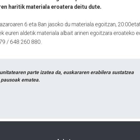
en haritik materiala eroatera deitu dute.
 azaroaren 6 eta 8an jasoko du materiala egoitzan, 20:00etat
ek euren aldetik materiala albait arinen egoitzara eroateko 
79 / 648 260 880.
itatearen parte izatea da, euskararen erabilera sustatzea
n pausoak ematea.