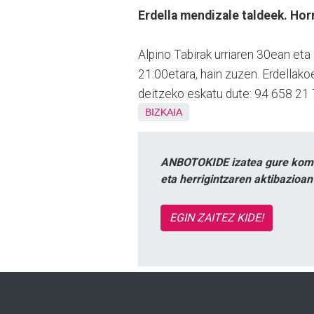
Erdella mendizale taldeek. Horr
Alpino Tabirak urriaren 30ean eta
21:00etara, hain zuzen. Erdellako
deitzeko eskatu dute: 94 658 21 
BIZKAIA
ANBOTOKIDE izatea gure komun
eta herrigintzaren aktibazioa
EGIN ZAITEZ KIDE!