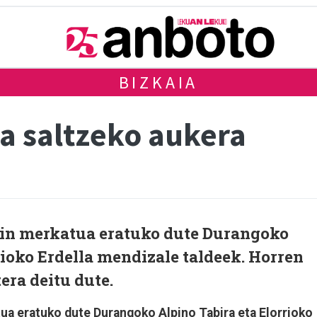
BIZKAIA
a saltzeko aukera
in merkatua eratuko dute Durangoko
rioko Erdella mendizale taldeek. Horren
era deitu dute.
ua eratuko dute Durangoko Alpino Tabira eta Elorrioko