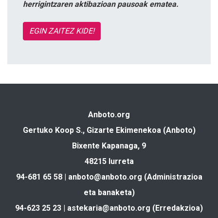
herrigintzaren aktibazioan pausoak ematea.
EGIN ZAITEZ KIDE!
Anboto.org
Gertuko Koop S., Gizarte Ekimenekoa (Anboto)
Bixente Kapanaga, 9
48215 Iurreta
94-681 65 58 |
anboto@anboto.org
(Administrazioa
eta banaketa)
94-623 25 23 |
astekaria@anboto.org
(Erredakzioa)