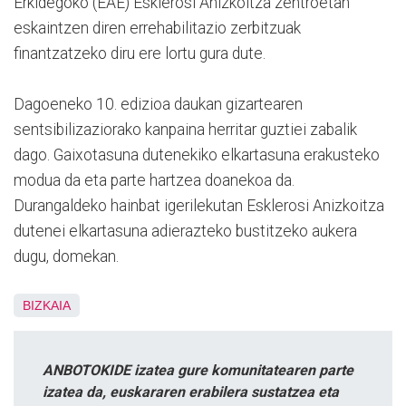
Erkidegoko (EAE) Esklerosi Anizkoitza zentroetan
eskaintzen diren errehabilitazio zerbitzuak
finantzatzeko diru ere lortu gura dute.
Dagoeneko 10. edizioa daukan gizartearen
sentsibilizaziorako kanpaina herritar guztiei zabalik
dago. Gaixotasuna dutenekiko elkartasuna erakusteko
modua da eta parte hartzea doanekoa da.
Durangaldeko hainbat igerilekutan Esklerosi Anizkoitza
dutenei elkartasuna adierazteko bustitzeko aukera
dugu, domekan.
BIZKAIA
ANBOTOKIDE izatea gure komunitatearen parte
izatea da, euskararen erabilera sustatzea eta