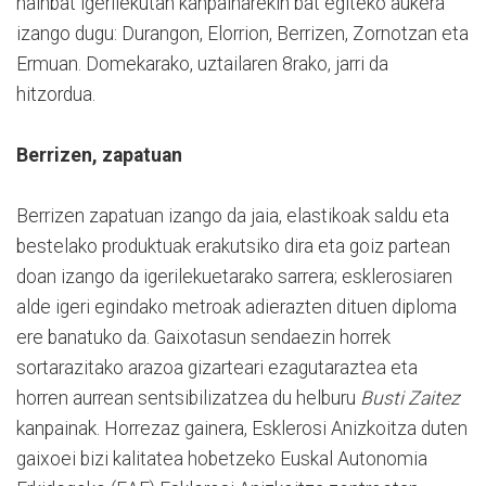
hainbat igerilekutan kanpainarekin bat egiteko aukera
izango dugu: Durangon, Elorrion, Berrizen, Zornotzan eta
Ermuan. Domekarako, uztailaren 8rako, jarri da
hitzordua.
Berrizen, zapatuan
Berrizen zapatuan izango da jaia, elastikoak saldu eta
bestelako produktuak erakutsiko dira eta goiz partean
doan izango da igerilekuetarako sarrera; esklerosiaren
alde igeri egindako metroak adierazten dituen diploma
ere banatuko da. Gaixotasun sendaezin horrek
sortarazitako arazoa gizarteari ezagutaraztea eta
horren aurrean sentsibilizatzea du helburu
Busti Zaitez
kanpainak. Horrezaz gainera, Esklerosi Anizkoitza duten
gaixoei bizi kalitatea hobetzeko Euskal Autonomia