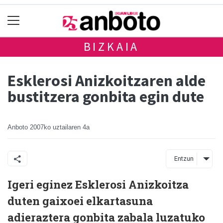
BIZKAIA
Esklerosi Anizkoitzaren alde
bustitzera gonbita egin dute
Anboto
2007ko uztailaren 4a
Entzun
Igeri eginez Esklerosi Anizkoitza
duten gaixoei elkartasuna
adieraztera gonbita zabala luzatuko