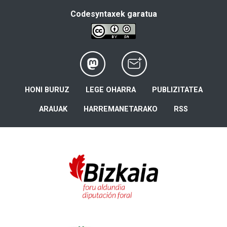
Codesyntaxek garatua
HONI BURUZ
LEGE OHARRA
PUBLIZITATEA
ARAUAK
HARREMANETARAKO
RSS