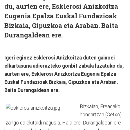
du, aurten ere, Esklerosi Anizkoitza
Eugenia Epalza Euskal Fundazioak
Bizkaia, Gipuzkoa eta Araban. Baita
Durangaldean ere.
Igeri eginez Esklerosi Anizkoitza duten gaixoei
elkartasuna adierazteko gonbit zabala luzatuko du,
aurten ere, Esklerosi Anizkoitza Eugenia Epalza
Euskal Fundazioak Bizkaia, Gipuzkoa eta Araban.
Baita Durangaldean ere.
Bizkaian, Ereagako
hondartzan (Getxo)
izango da ekitaldi nagusia. Hala ere, Durangaldean ere