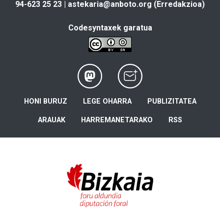
94-623 25 23 |
astekaria@anboto.org
(Erredakzioa)
Codesyntaxek garatua
HONI BURUZ
LEGE OHARRA
PUBLIZITATEA
ARAUAK
HARREMANETARAKO
RSS