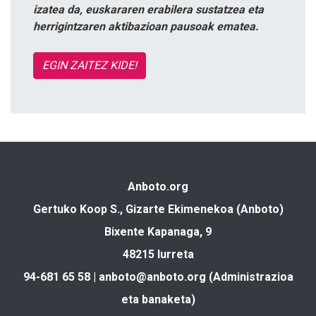
izatea da, euskararen erabilera sustatzea eta
herrigintzaren aktibazioan pausoak ematea.
EGIN ZAITEZ KIDE!
Anboto.org
Gertuko Koop S., Gizarte Ekimenekoa (Anboto)
Bixente Kapanaga, 9
48215 Iurreta
94-681 65 58 |
anboto@anboto.org
(Administrazioa
eta banaketa)