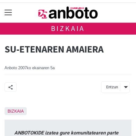
BIZKAIA
SU-ETENAREN AMAIERA
Anboto
2007ko ekainaren 5a
Entzun
BIZKAIA
ANBOTOKIDE izatea gure komunitatearen parte