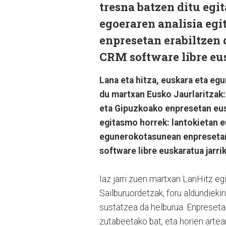
tresna batzen ditu egi
egoeraren analisia eg
enpresetan erabiltzen 
CRM software libre eus
Lana eta hitza, euskara eta egu
du martxan Eusko Jaurlaritzak
eta Gipuzkoako enpresetan eusk
egitasmo horrek: lantokietan e
egunerokotasunean enpresetan 
software libre euskaratua jarri
Iaz jarri zuen martxan LanHitz eg
Sailburuordetzak, foru aldundieki
sustatzea da helburua. Enpreseta
zutabeetako bat, eta horien artea