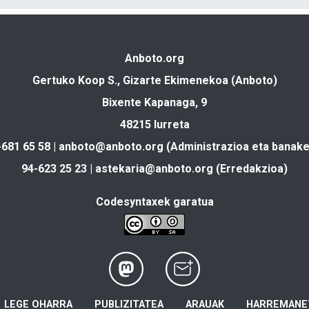
Anboto.org
Gertuko Koop S., Gizarte Ekimenekoa (Anboto)
Bixente Kapanaga, 9
48215 Iurreta
-681 65 58 |
anboto@anboto.org
(Administrazioa eta banake
94-623 25 23 |
astekaria@anboto.org
(Erredakzioa)
Codesyntaxek garatua
LEGE OHARRA
PUBLIZITATEA
ARAUAK
HARREMANE