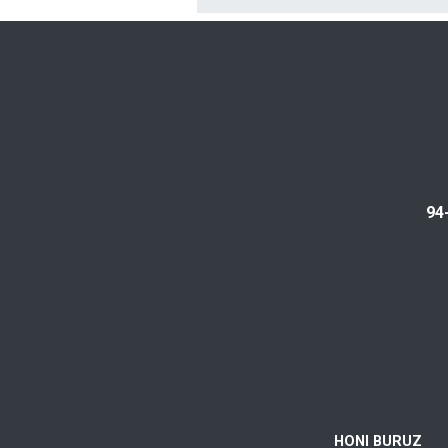
94
HONI BURUZ