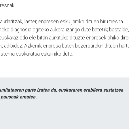
tresnak.
urlaritzak, laster, enpresen esku jarriko dituen hiru tresna
neko diagnosia egiteko aukera izango dute batetik; bestalde,
 euskaraz edo ele bitan aurkituko dituzte enpresek ohiko dire
nak, adibidez. Azkenik, enpresa batek bezeroarekin dituen hart
tema euskaratua eskainiko dute.
itatearen parte izatea da, euskararen erabilera sustatzea
n pausoak ematea.