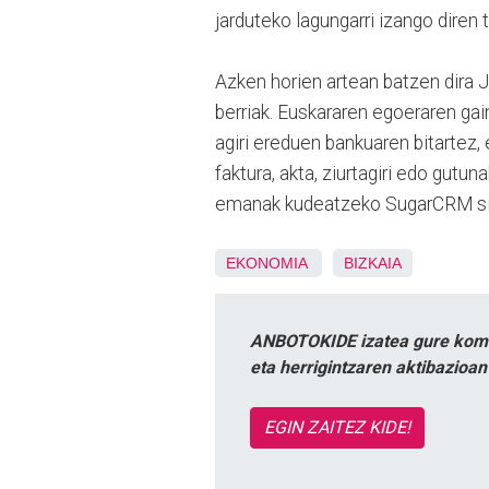
jarduteko lagungarri izango diren 
Azken horien artean batzen dira Ja
berriak. Euskararen egoeraren gai
agiri ereduen bankuaren bitartez,
faktura, akta, ziurtagiri edo gutu
emanak kudeatzeko SugarCRM sis
EKONOMIA
BIZKAIA
ANBOTOKIDE izatea gure komun
eta herrigintzaren aktibazioa
EGIN ZAITEZ KIDE!