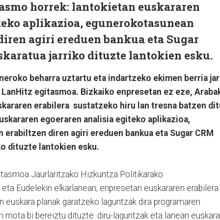
tasmo horrek: lantokietan euskararen
iteko aplikazioa, egunerokotasunean
diren agiri ereduen bankua eta Sugar
karatua jarriko dituzte lantokien esku.
neroko beharra uztartu eta indartzeko ekimen berria jar
: LanHitz egitasmoa. Bizkaiko enpresetan ez eze, Araba
araren erabilera sustatzeko hiru lan tresna batzen dit
uskararen egoeraren analisia egiteko aplikazioa,
erabiltzen diren agiri ereduen bankua eta Sugar CRM
ko dituzte lantokien esku.
itasmoa Jaurlaritzako Hizkuntza Politikarako
n eta Eudelekin elkarlanean; enpresetan euskararen erabilera
n euskara planak garatzeko laguntzak dira programaren
n mota bi bereiztu dituzte: diru-laguntzak eta lanean euskar