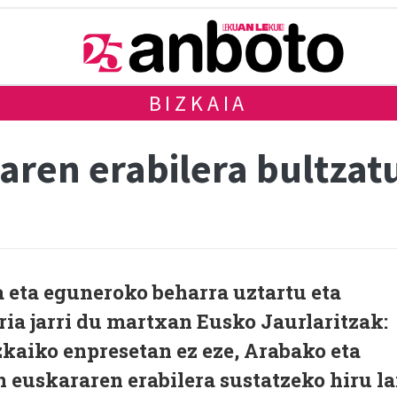
BIZKAIA
aren erabilera bultzat
a eta eguneroko beharra uztartu eta
ia jarri du martxan Eusko Jaurlaritzak:
kaiko enpresetan ez eze, Arabako eta
 euskararen erabilera sustatzeko hiru l