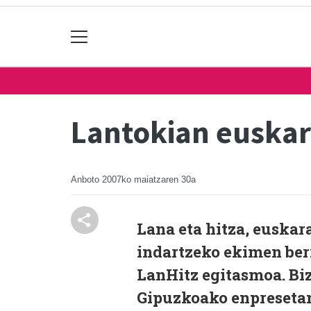
Lantokian euskar
Anboto
2007ko maiatzaren 30a
Lana eta hitza, euskar
indartzeko ekimen berr
LanHitz egitasmoa. Biz
Gipuzkoako enpresetan