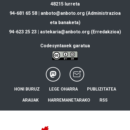
48215 Iurreta
94-681 65 58 |
anboto@anboto.org
(Administrazioa
eta banaketa)
94-623 25 23 |
astekaria@anboto.org
(Erredakzioa)
Codesyntaxek garatua
HONI BURUZ
LEGE OHARRA
PUBLIZITATEA
ARAUAK
HARREMANETARAKO
RSS