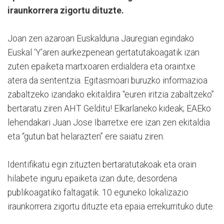
iraunkorrera zigortu dituzte.
Joan zen azaroan Euskalduna Jauregian egindako
Euskal ‘Y’aren aurkezpenean gertatutakoagatik izan
zuten epaiketa martxoaren erdialdera eta oraintxe
atera da sententzia. Egitasmoari buruzko informazioa
zabaltzeko izandako ekitaldira “euren iritzia zabaltzeko”
bertaratu ziren AHT Gelditu! Elkarlaneko kideak; EAEko
lehendakari Juan Jose Ibarretxe ere izan zen ekitaldia
eta “gutun bat helarazten” ere saiatu ziren.
Identifikatu egin zituzten bertaratutakoak eta orain
hilabete inguru epaiketa izan dute, desordena
publikoagatiko faltagatik. 10 eguneko lokalizazio
iraunkorrera zigortu dituzte eta epaia errekurrituko dute.