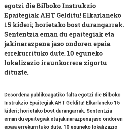
egotzi die Bilboko Instrukzio
Epaitegiak AHT Gelditu! Elkarlaneko
15 kideri; horietako bost durangarrak.
Sententzia eman du epaitegiak eta
jakinarazpena jaso ondoren epaia
errekurrituko dute. 10 eguneko
lokalizazio iraunkorrera zigortu
dituzte.
Desordena publikoagatiko falta egotzi die Bilboko
Instrukzio Epaitegiak AHT Gelditu! Elkarlaneko 15
kideri; horietako bost durangarrak. Sententzia
eman du epaitegiak eta jakinarazpena jaso ondoren
epaia errekurrituko dute. 10 eguneko lokalizazio