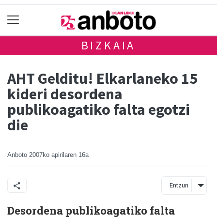
BIZKAIA
AHT Gelditu! Elkarlaneko 15
kideri desordena
publikoagatiko falta egotzi
die
Anboto
2007ko apirilaren 16a
Entzun
Desordena publikoagatiko falta