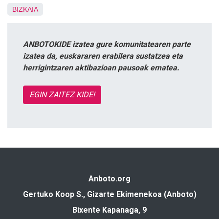
BIZKAIA
ANBOTOKIDE izatea gure komunitatearen parte
izatea da, euskararen erabilera sustatzea eta
herrigintzaren aktibazioan pausoak ematea.
EGIN ZAITEZ KIDE!
Anboto.org
Gertuko Koop S., Gizarte Ekimenekoa (Anboto)
Bixente Kapanaga, 9