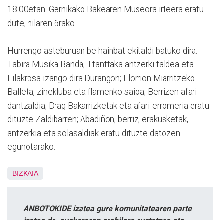
18:00etan. Gernikako Bakearen Museora irteera eratu
dute, hilaren 6rako.
Hurrengo asteburuan be hainbat ekitaldi batuko dira:
Tabira Musika Banda, Ttanttaka antzerki taldea eta
Lilakrosa izango dira Durangon; Elorrion Miarritzeko
Balleta, zinekluba eta flamenko saioa; Berrizen afari-
dantzaldia; Drag Bakarrizketak eta afari-erromeria eratu
dituzte Zaldibarren; Abadiñon, berriz, erakusketak,
antzerkia eta solasaldiak eratu dituzte datozen
egunotarako.
BIZKAIA
ANBOTOKIDE izatea gure komunitatearen parte