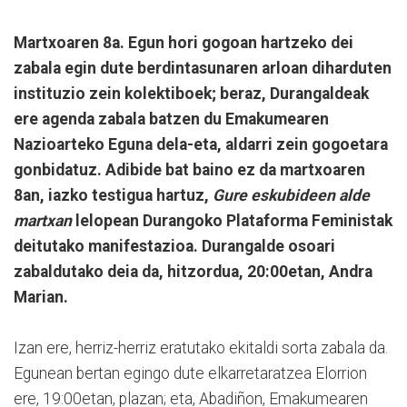
Martxoaren 8a. Egun hori gogoan hartzeko dei
zabala egin dute berdintasunaren arloan diharduten
instituzio zein kolektiboek; beraz, Durangaldeak
ere agenda zabala batzen du Emakumearen
Nazioarteko Eguna dela-eta, aldarri zein gogoetara
gonbidatuz. Adibide bat baino ez da martxoaren
8an, iazko testigua hartuz,
Gure eskubideen alde
martxan
lelopean Durangoko Plataforma Feministak
deitutako manifestazioa. Durangalde osoari
zabaldutako deia da, hitzordua, 20:00etan, Andra
Marian.
Izan ere, herriz-herriz eratutako ekitaldi sorta zabala da.
Egunean bertan egingo dute elkarretaratzea Elorrion
ere, 19:00etan, plazan; eta, Abadiñon, Emakumearen