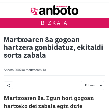
BIZKAIA
Martxoaren 8a gogoan
hartzera gonbidatuz, ekitaldi
sorta zabala
Anboto
2007ko martxoaren 1a
Entzun
Martxoaren 8a. Egun hori gogoan
hartzeko dei zabala egin dute