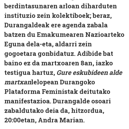
berdintasunaren arloan diharduten
instituzio zein kolektiboek; beraz,
Durangaldeak ere agenda zabala
batzen du Emakumearen Nazioarteko
Eguna dela-eta, aldarri zein
gogoetara gonbidatuz. Adibide bat
baino ez da martxoaren 8an, iazko
testigua hartuz,
Gure eskubideen alde
martxan
lelopean Durangoko
Plataforma Feministak deitutako
manifestazioa. Durangalde osoari
zabaldutako deia da, hitzordua,
20:00etan, Andra Marian.