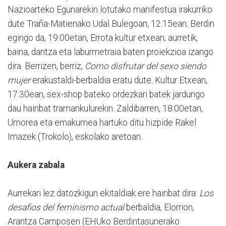
Nazioarteko Egunarekin lotutako manifestua irakurriko
dute Traña-Matienako Udal Bulegoan, 12:15ean. Berdin
egingo da, 19:00etan, Errota kultur etxean; aurretik,
baina, dantza eta laburmetraia baten proiekzioa izango
dira. Berrizen, berriz,
Como disfrutar del sexo siendo
mujer
erakustaldi-berbaldia eratu dute. Kultur Etxean,
17:30ean, sex-shop bateko ordezkari batek jardungo
dau hainbat tramankulurekin. Zaldibarren, 18:00etan,
Umorea eta emakumea hartuko ditu hizpide Rakel
Imazek (Trokolo), eskolako aretoan.
Aukera zabala
Aurrekari lez datozkigun ekitaldiak ere hainbat dira:
Los
desafios del feminismo actual
berbaldia, Elorrion,
Arantza Camposen (EHUko Berdintasunerako