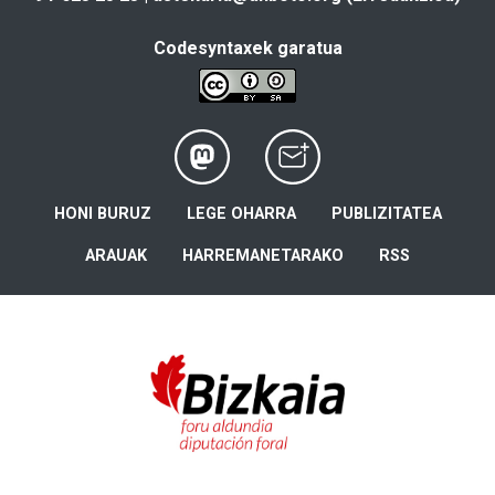
Codesyntaxek garatua
HONI BURUZ
LEGE OHARRA
PUBLIZITATEA
ARAUAK
HARREMANETARAKO
RSS