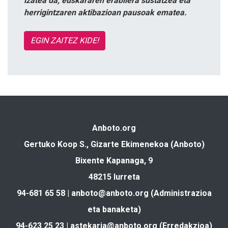
izatea da, euskararen erabilera sustatzea eta
herrigintzaren aktibazioan pausoak ematea.
EGIN ZAITEZ KIDE!
Anboto.org
Gertuko Koop S., Gizarte Ekimenekoa (Anboto)
Bixente Kapanaga, 9
48215 Iurreta
94-681 65 58 |
anboto@anboto.org
(Administrazioa
eta banaketa)
94-623 25 23 |
astekaria@anboto.org
(Erredakzioa)