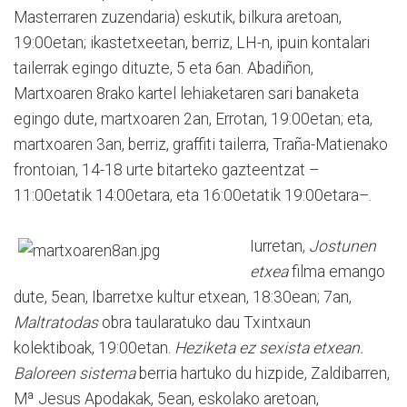
Masterraren zuzendaria) eskutik, bilkura aretoan,
19:00etan; ikastetxeetan, berriz, LH-n, ipuin kontalari
tailerrak egingo dituzte, 5 eta 6an. Abadiñon,
Martxoaren 8rako kartel lehiaketaren sari banaketa
egingo dute, martxoaren 2an, Errotan, 19:00etan; eta,
martxoaren 3an, berriz, graffiti tailerra, Traña-Matienako
frontoian, 14-18 urte bitarteko gazteentzat –
11:00etatik 14:00etara, eta 16:00etatik 19:00etara–.
Iurretan,
Jostunen
etxea
filma emango
dute, 5ean, Ibarretxe kultur etxean, 18:30ean; 7an,
Maltratodas
obra taularatuko dau Txintxaun
kolektiboak, 19:00etan.
Heziketa ez sexista etxean.
Baloreen sistema
berria hartuko du hizpide, Zaldibarren,
Mª Jesus Apodakak, 5ean, eskolako aretoan,