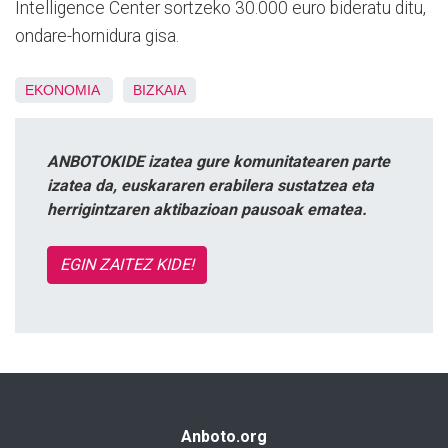
Intelligence Center sortzeko 30.000 euro bideratu ditu,
ondare-hornidura gisa.
EKONOMIA
BIZKAIA
ANBOTOKIDE izatea gure komunitatearen parte
izatea da, euskararen erabilera sustatzea eta
herrigintzaren aktibazioan pausoak ematea.
EGIN ZAITEZ KIDE!
Anboto.org