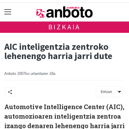
BIZKAIA
AIC inteligentzia zentroko
lehenengo harria jarri dute
Anboto
2007ko urtarrilaren 18a
Entzun
Automotive Intelligence Center (AIC),
automozioaren inteligentzia zentroa
izango denaren lehenengo harria jarri