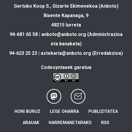
Gertuko Koop S., Gizarte Ekimenekoa (Anboto)
Bixente Kapanaga, 9
48215 Iurreta
94-681 65 58 |
anboto@anboto.org
(Administrazioa
eta banaketa)
94-623 25 23 |
astekaria@anboto.org
(Erredakzioa)
Codesyntaxek garatua
HONI BURUZ
LEGE OHARRA
PUBLIZITATEA
ARAUAK
HARREMANETARAKO
RSS