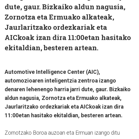
dute, gaur. Bizkaiko aldun nagusia,
Zornotza eta Ermuako alkateak,
Jaurlaritzako ordezkariak eta
AICkoak izan dira 11:00etan hasitako
ekitaldian, besteren artean.
Automotive Intelligence Center (AIC),
automozioaren inteligentzia zentroa izango
denaren lehenengo harria jarri dute, gaur. Bizkaiko
aldun nagusia, Zornotza eta Ermuako alkateak,
Jaurlaritzako ordezkariak eta AICkoak izan dira
11:00etan hasitako ekitaldian, besteren artean.
Zornotzako Boroa auzoan eta Ermuan izango ditu