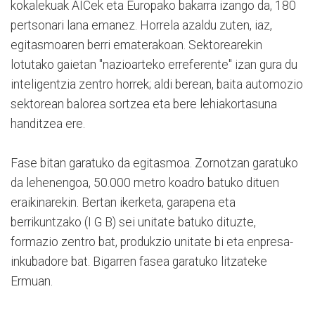
kokalekuak AICek eta Europako bakarra izango da, 180
pertsonari lana emanez. Horrela azaldu zuten, iaz,
egitasmoaren berri ematerakoan. Sektorearekin
lotutako gaietan "nazioarteko erreferente" izan gura du
inteligentzia zentro horrek; aldi berean, baita automozio
sektorean balorea sortzea eta bere lehiakortasuna
handitzea ere.
Fase bitan garatuko da egitasmoa. Zornotzan garatuko
da lehenengoa, 50.000 metro koadro batuko dituen
eraikinarekin. Bertan ikerketa, garapena eta
berrikuntzako (I G B) sei unitate batuko dituzte,
formazio zentro bat, produkzio unitate bi eta enpresa-
inkubadore bat. Bigarren fasea garatuko litzateke
Ermuan.