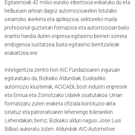
Egitasmoak 42 milioi euroko inbertsioa eskatuko du eta
helburuen artean dagoz automozioarekin lotutako
oinarrizko ikerketa eta aplikazioa, sektoreko maila
profesional guztietan formazioa eta automozioan balio
erantsi handia duten enpresa egitasmo berrien sorrera
endogenoa sustatzea; baita egitasmo berritzaileak
erakartzea ere.
Inteligentzia zentro hori AIC Fundazioaren inguruan
egituratuko da, Bizkaiko Aldundiak, Euskadiko
automozio klusterrak, ACICAEk, bost industri enpresek
eta Ermua eta Zornotzako Udalek osatutakoa. Urrian
formalizatu zuten eraketa ofiziala kontituzio-akta
sinatuz eta patronatoaren lehenengo bilerarekin.
Lehendakari, berriz, Bizkaiko aldun nagusi Jose Luis
Bilbao aukeratu zuten. Aldundiak AIC-Automotive