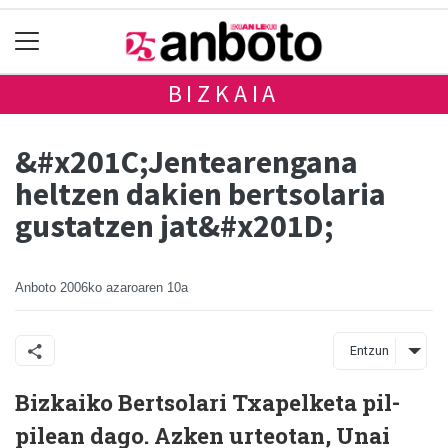
BIZKAIA
&#x201C;Jentearengana
heltzen dakien bertsolaria
gustatzen jat&#x201D;
Anboto
2006ko azaroaren 10a
Entzun
Bizkaiko Bertsolari Txapelketa pil-
pilean dago. Azken urteotan, Unai