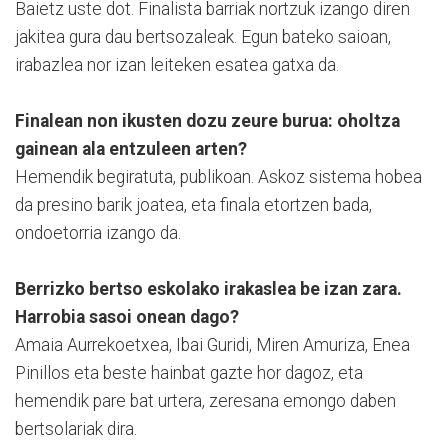
Baietz uste dot. Finalista barriak nortzuk izango diren
jakitea gura dau bertsozaleak. Egun bateko saioan,
irabazlea nor izan leiteken esatea gatxa da.
Finalean non ikusten dozu zeure burua: oholtza
gainean ala entzuleen arten?
Hemendik begiratuta, publikoan. Askoz sistema hobea
da presino barik joatea, eta finala etortzen bada,
ondoetorria izango da.
Berrizko bertso eskolako irakaslea be izan zara.
Harrobia sasoi onean dago?
Amaia Aurrekoetxea, Ibai Guridi, Miren Amuriza, Enea
Pinillos eta beste hainbat gazte hor dagoz, eta
hemendik pare bat urtera, zeresana emongo daben
bertsolariak dira.