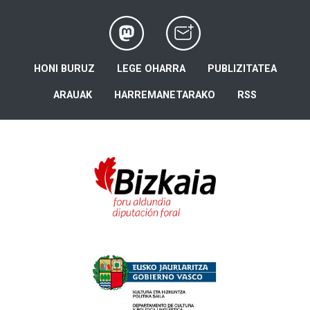
HONI BURUZ
LEGE OHARRA
PUBLIZITATEA
ARAUAK
HARREMANETARAKO
RSS