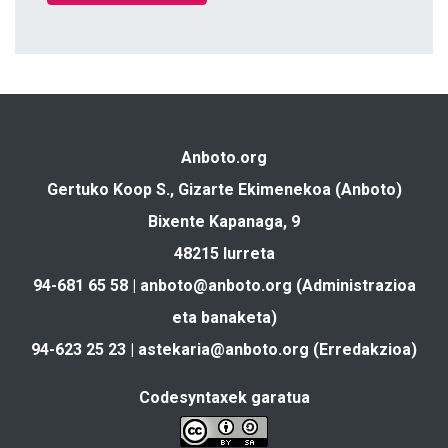
Anboto.org
Gertuko Koop S., Gizarte Ekimenekoa (Anboto)
Bixente Kapanaga, 9
48215 Iurreta
94-681 65 58 |
anboto@anboto.org
(Administrazioa
eta banaketa)
94-623 25 23 |
astekaria@anboto.org
(Erredakzioa)
Codesyntaxek garatua