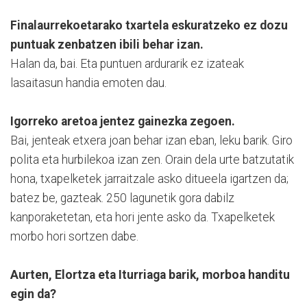
Finalaurrekoetarako txartela eskuratzeko ez dozu
puntuak zenbatzen ibili behar izan.
Halan da, bai. Eta puntuen ardurarik ez izateak
lasaitasun handia emoten dau.
Igorreko aretoa jentez gainezka zegoen.
Bai, jenteak etxera joan behar izan eban, leku barik. Giro
polita eta hurbilekoa izan zen. Orain dela urte batzutatik
hona, txapelketek jarraitzale asko ditueela igartzen da;
batez be, gazteak. 250 lagunetik gora dabilz
kanporaketetan, eta hori jente asko da. Txapelketek
morbo hori sortzen dabe.
Aurten, Elortza eta Iturriaga barik, morboa handitu
egin da?