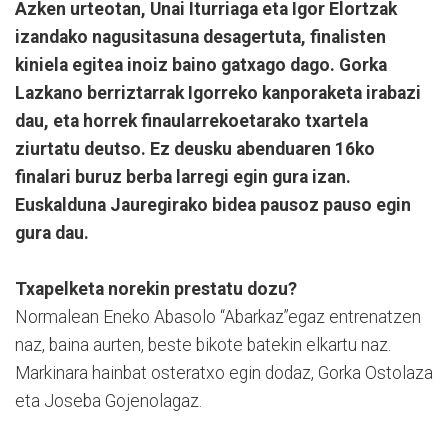
Azken urteotan, Unai Iturriaga eta Igor Elortzak
izandako nagusitasuna desagertuta, finalisten
kiniela egitea inoiz baino gatxago dago. Gorka
Lazkano berriztarrak Igorreko kanporaketa irabazi
dau, eta horrek finaularrekoetarako txartela
ziurtatu deutso. Ez deusku abenduaren 16ko
finalari buruz berba larregi egin gura izan.
Euskalduna Jauregirako bidea pausoz pauso egin
gura dau.
Txapelketa norekin prestatu dozu?
Normalean Eneko Abasolo “Abarkaz”egaz entrenatzen
naz, baina aurten, beste bikote batekin elkartu naz.
Markinara hainbat osteratxo egin dodaz, Gorka Ostolaza
eta Joseba Gojenolagaz.