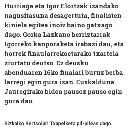
Iturriaga eta Igor Elortzak izandako
nagusitasuna desagertuta, finalisten
kiniela egitea inoiz baino gatxago
dago. Gorka Lazkano berriztarrak
Igorreko kanporaketa irabazi dau, eta
horrek finaularrekoetarako txartela
ziurtatu deutso. Ez deusku
abenduaren 16ko finalari buruz berba
larregi egin gura izan. Euskalduna
Jauregirako bidea pausoz pauso egin
gura dau.
Bizkaiko Bertsolari Txapelketa pil-pilean dago.