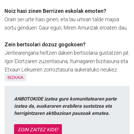
Noiz hasi zinen Berrizen eskolak emoten?
Orain sei urte hasi ginen, eta lau urtean talde majoa
sortu genduen. Gaur egun, Miren Amurizak eroaten dau.
Zein bertsolari dozuz gogokoen?
Jentearengana heltzen dakien bertsolaria gustatzen jat.
Igor Elortzaren zuzentasuna, Iturriagaren bizitasuna eta
Etxaun Lekueren zorroztasuna aukeratuko neukez.
BIZKAIA
ANBOTOKIDE izatea gure komunitatearen parte
izatea da, euskararen erabilera sustatzea eta
herrigintzaren aktibazioan pausoak ematea.
EGIN ZAITEZ KIDE!