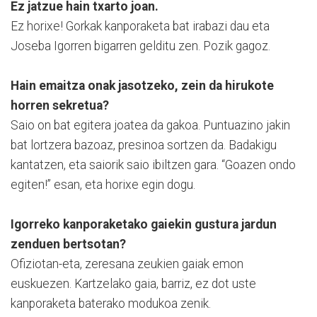
Ez jatzue hain txarto joan.
Ez horixe! Gorkak kanporaketa bat irabazi dau eta
Joseba Igorren bigarren gelditu zen. Pozik gagoz.
Hain emaitza onak jasotzeko, zein da hirukote
horren sekretua?
Saio on bat egitera joatea da gakoa. Puntuazino jakin
bat lortzera bazoaz, presinoa sortzen da. Badakigu
kantatzen, eta saiorik saio ibiltzen gara. “Goazen ondo
egiten!” esan, eta horixe egin dogu.
Igorreko kanporaketako gaiekin gustura jardun
zenduen bertsotan?
Ofiziotan-eta, zeresana zeukien gaiak emon
euskuezen. Kartzelako gaia, barriz, ez dot uste
kanporaketa baterako modukoa zenik.