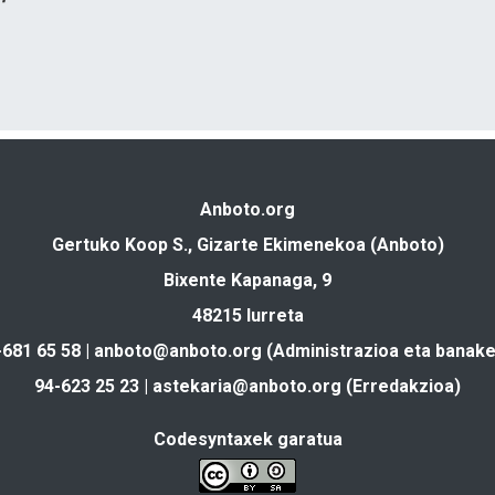
Anboto.org
Gertuko Koop S., Gizarte Ekimenekoa (Anboto)
Bixente Kapanaga, 9
48215 Iurreta
-681 65 58 |
anboto@anboto.org
(Administrazioa eta banake
94-623 25 23 |
astekaria@anboto.org
(Erredakzioa)
Codesyntaxek garatua