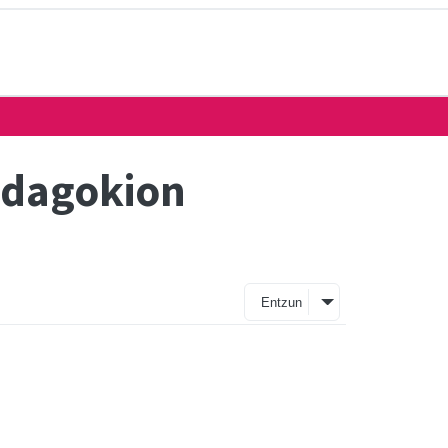
i dagokion
Entzun