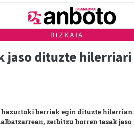
BIZKAIA
 jaso dituzte hilerriar
hazurtoki berriak egin dituzte hilerrian.
dalbatzarrean, zerbitzu horren tasak jaso