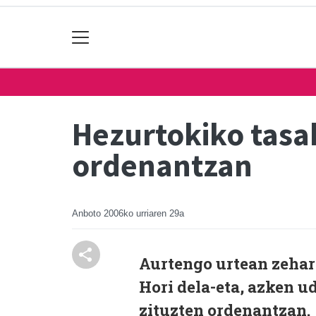
Hezurtokiko tasak
ordenantzan
Anboto
2006ko urriaren 29a
Aurtengo urtean zehar 
Hori dela-eta, azken u
zituzten ordenantzan.