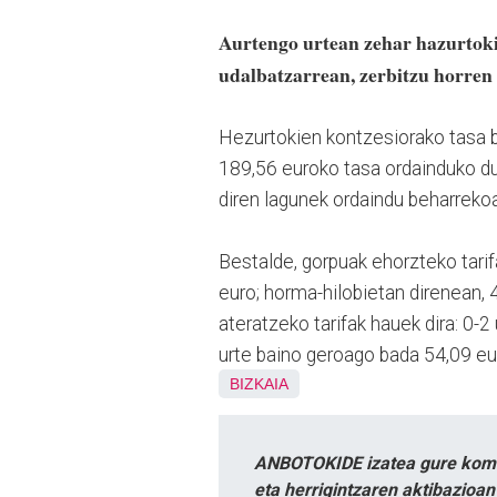
Aurtengo urtean zehar hazurtoki 
udalbatzarrean, zerbitzu horren 
Hezurtokien kontzesiorako tasa bi
189,56 euroko tasa ordainduko dut
diren lagunek ordaindu beharrekoa,
Bestalde, gorpuak ehorzteko tari
euro; horma-hilobietan direnean, 
ateratzeko tarifak hauek dira: 0-2
urte baino geroago bada 54,09 eu
BIZKAIA
ANBOTOKIDE izatea gure komun
eta herrigintzaren aktibazioa