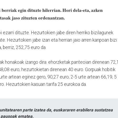
berriak egin dituzte hilerrian. Hori dela-eta, azken
tasak jaso zituzten ordenantzan.
 ezarri dituzte. Hezurtokien jabe diren herriko bizilagunek
e. Hezurtokien jabe izan eta herrian jaio arren kanpoan bizi
 berriz, 252,75 euro da.
fak honakoak izango dira: ehorzketak panteoian direnean 72,
48,08 euro; hezurtokietan direnean 40 euro. Gorpuak hobitik
 urte artean eginez gero, 90,27 euro; 2-5 urte artean 66,19; 5
ro. Hezurtokien kasuan tarifa 25 eurokoa da.
itatearen parte izatea da, euskararen erabilera sustatzea
n pausoak ematea.