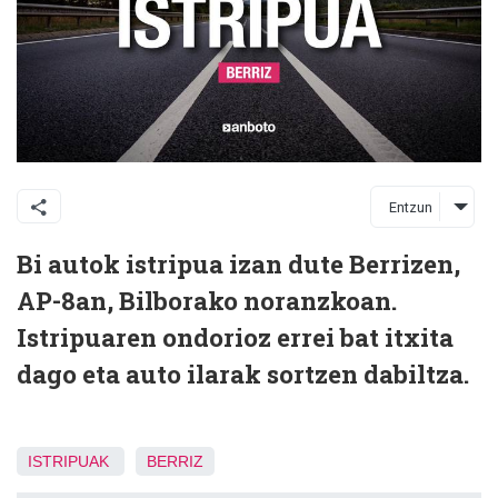
Entzun
Bi autok istripua izan dute Berrizen,
AP-8an, Bilborako noranzkoan.
Istripuaren ondorioz errei bat itxita
dago eta auto ilarak sortzen dabiltza.
ISTRIPUAK
BERRIZ