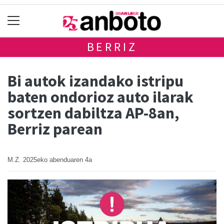
BERRIZ
Bi autok izandako istripu
baten ondorioz auto ilarak
sortzen dabiltza AP-8an,
Berriz parean
M.Z.
2025eko abenduaren 4a