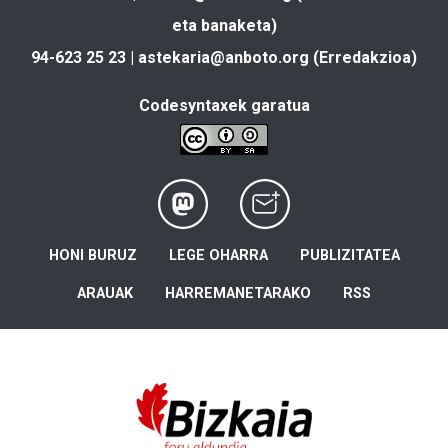
eta banaketa)
94-623 25 23 |
astekaria@anboto.org
(Erredakzioa)
Codesyntaxek garatua
HONI BURUZ
LEGE OHARRA
PUBLIZITATEA
ARAUAK
HARREMANETARAKO
RSS