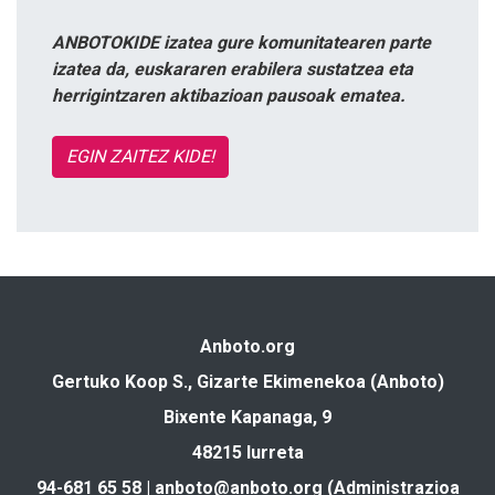
ANBOTOKIDE izatea gure komunitatearen parte
izatea da, euskararen erabilera sustatzea eta
herrigintzaren aktibazioan pausoak ematea.
EGIN ZAITEZ KIDE!
Anboto.org
Gertuko Koop S., Gizarte Ekimenekoa (Anboto)
Bixente Kapanaga, 9
48215 Iurreta
94-681 65 58 |
anboto@anboto.org
(Administrazioa